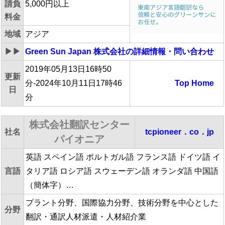
請負
5,000円以上
料金
地域
アジア
▶▶
Green Sun Japan 株式会社
の詳細情報・問い合わせ
2019年05月13日16時50
更新
分-2024年10月11日17時46
Top
Home
日
分
株式会社翻訳センター
社名
tcpioneer．co．jp
パイオニア
英語 スペイン語 ポルトガル語 フランス語 ドイツ語 イ
言語
タリア語 ロシア語 スウェーデン語 オランダ語 中国語
（簡体字）…
プラント分野、国際協力分野、技術分野を中心とした
分野
翻訳・通訳人材派遣・人材紹介業