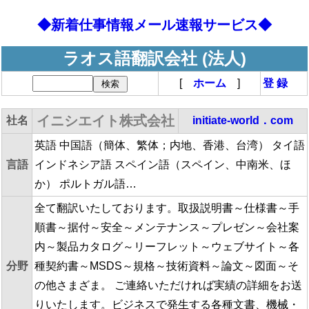
◆新着仕事情報メール速報サービス◆
ラオス語翻訳会社 (法人)
[
ホーム
]
登 録
イニシエイト株式会社
社名
initiate-world．com
英語 中国語（簡体、繁体；内地、香港、台湾） タイ語
言語
インドネシア語 スペイン語（スペイン、中南米、ほ
か） ポルトガル語…
全て翻訳いたしております。取扱説明書～仕様書～手
順書～据付～安全～メンテナンス～プレゼン～会社案
内～製品カタログ～リーフレット～ウェブサイト～各
分野
種契約書～MSDS～規格～技術資料～論文～図面～そ
の他さまざま。 ご連絡いただければ実績の詳細をお送
りいたします。ビジネスで発生する各種文書、機械・