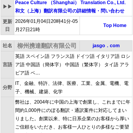
Peace Culture （Shanghai） Translation Co., Ltd.
▶▶
和文（上海）翻訳有限公司
の詳細情報・問い合わせ
2026年01月04日20時41分-05
更新
Top
Home
日
月27日21時
柳州携達翻訳有限公司
社名
jasgo．com
英語 スペイン語 フランス語 ドイツ語 イタリア語 ロシ
言語
ア語 中国語（簡体字） 中国語（繁体字） タイ語 アラ
ビア語 ベ…
IT、金融、特許、法律、医療、工業、金属、電機、電
分野
子、機械、建築、化学
弊社は、2004年に中国の上海で創業し、これまでに年
間約1,000件にのぼる翻訳・通訳案件に対応してまい
りました。創業以来、特に日系企業のお客様から厚い
ご信頼をいただき、お客様一人ひとりの多様なご要望