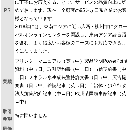
に丁寧にお応えすることで、サービスの品質向上に努
PR
めております。現在、全顧客の95％が日系企業のお客
様となっています。
2018年には、東南アジアに近い広西・柳州市にグロー
バルオンラインセンターを開設し、東南アジア諸言語
を含む、より幅広いお客様のニーズにも対応できるよ
うになりました。
プリンターマニュアル（英→中）製品説明PowerPoint
資料（中→日）取引契約書（中→日）与信契約書（中
→日）ミネラル水生成装置特許文書（日→中）広告提
実績
案書（日→中）雑誌記事（英→日）自治体・独立行政
法人施策紹介記事（中→日）欧州某国領事館記事（英
→中）
取引
特に問いません
希望
最低