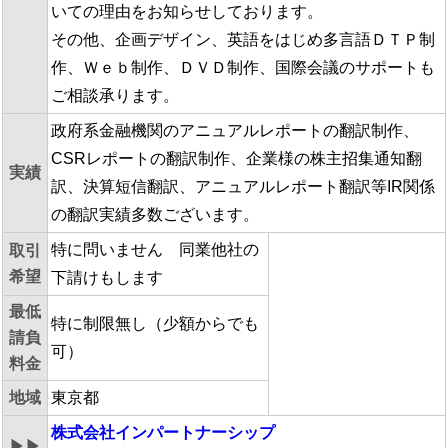
いての理由をお知らせしております。
その他、企画デザイン、英語をはじめ多言語ＤＴＰ制
作、Ｗｅｂ制作、ＤＶＤ制作、国際会議のサポートも
ご相談承ります。
政府系金融機関のアニュアルレポートの翻訳制作、
CSRレポートの翻訳制作、企業様の株主招集通知翻
実績
訳、決算短信翻訳、アニュアルレポート翻訳等IR関係
の翻訳実績多数ございます。
特に問いません 同業他社の
取引
希望
下請けもします
最低
特に制限無し（少額からでも
請負
可）
料金
地域
東京都
株式会社インパートナーシップ
▶▶