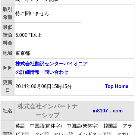
取引
特に問いません
希望
最低
請負
5,000円以上
料金
地域
東京都
株式会社翻訳センターパイオニア
▶▶
の詳細情報・問い合わせ
更新
2014年06月06日15時15分
Top
Home
日
株式会社インパートナ
社名
in8107．com
ーシップ
英語 中国語(簡体字) 中国語(繁体字) 韓国語 アラ
言語
ビア語 タイ語 マレー語 インドネシア語 タガロ