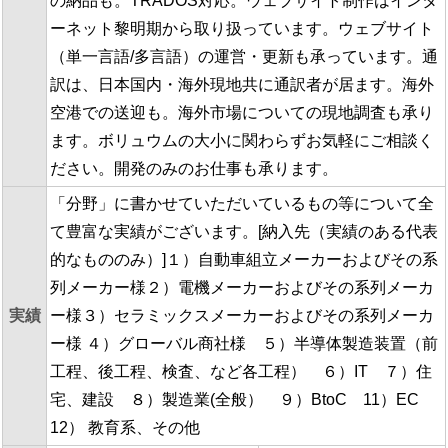
の納品も。TRADOS対応。ウェブサイト制作はインタ
ーネット黎明期から取り扱っています。ウェブサイト
（単一言語/多言語）の運営・更新も承っています。通
訳は、日本国内・海外現地共に通訳者が居ます。海外
空港での送迎も。海外市場についての現地調査も承り
ます。ボリュウムの大小に関わらずお気軽にご相談く
ださい。開発のみのお仕事も承ります。
「分野」に書かせていただいているもの等について全
て豊富な実績がございます。[納入先（実績のある代表
的なもののみ）]１）自動車組立メーカーおよびその系
列メーカー様２）電機メーカーおよびその系列メーカ
実績
ー様３）セラミックスメーカーおよびその系列メーカ
ー様 ４）グローバル商社様 ５）半導体製造装置（前
工程、後工程、検査、など各工程） ６）IT ７）住
宅、建設 ８）製造業(全般） ９）BtoC 11）EC
12） 教育系、その他