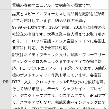
電機の各種マニュアル、契約書等が得意です。
品質とスピードにフォーカスし高品質な翻訳を短納期
にてお届けしています。納品品質の実績は
99.99%~100%です。1985年創業、2010年に現在の会
社設立の老舗です。大手企業～個人様までお取り引き
有り。ヨーロッパ言語～アジア言語をメインに各国主
要言語に対応。ほぼ全言語対応。
訳文はネイティブチェック入り。翻訳～プルーフリー
ディング～クロスチェックまでネイティブが完全対
応。PE（ポストエディット）も承っています。AI翻訳
後のポストエディット作業も承っています。各言語
PR
DTP・入力、クロスチェックやPEだけのご依頼も可。
そして納品形態は、データ、ウェブサイト、プレゼ
ン、デスクトップアプリ、システムアプリ、iPadアプ
リ、スマホアプリなど。完成図書バインディングにて