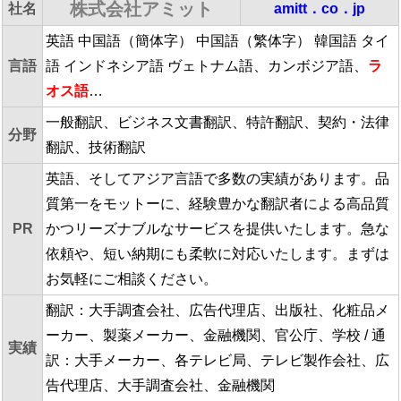
株式会社アミット
社名
amitt．co．jp
英語 中国語（簡体字） 中国語（繁体字） 韓国語 タイ
言語
語 インドネシア語 ヴェトナム語、カンボジア語、
ラ
オス語
…
一般翻訳、ビジネス文書翻訳、特許翻訳、契約・法律
分野
翻訳、技術翻訳
英語、そしてアジア言語で多数の実績があります。品
質第一をモットーに、経験豊かな翻訳者による高品質
PR
かつリーズナブルなサービスを提供いたします。急な
依頼や、短い納期にも柔軟に対応いたします。まずは
お気軽にご相談ください。
翻訳：大手調査会社、広告代理店、出版社、化粧品メ
ーカー、製薬メーカー、金融機関、官公庁、学校 / 通
実績
訳：大手メーカー、各テレビ局、テレビ製作会社、広
告代理店、大手調査会社、金融機関