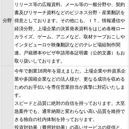
リリース等の広報資料。メール等の一般分野や、契約
書及びリサーチ資料などのビジネス分野・産業翻訳を
分野
得意としております。その他にも、ＩＴ、情報通信や
経済分野。上場企業の決算発表資料をはじめ各種ロー
カライズ、ゲーム、アニメなど。取材テープおこしや
インタビューロケ映像翻訳などのテレビ場組制作関
連。戸籍謄本やビザ申請用各証明書（公的文書）もお
取り扱いしております。
今年で創業18周年を迎えました。上場企業や外資系企
業や多国籍企業などの法人様が、更なる成功を収める
ためのお手伝いを専任営業担当が真摯に対応いたしま
す。
スピードと品質に絶対の自信を持っております。大至
急案件でも、通常納期と変わらない高い品質を維持で
きる独自の社内体制を持っております。
投資対効果（費用対効果）の高いサービスの提供と、