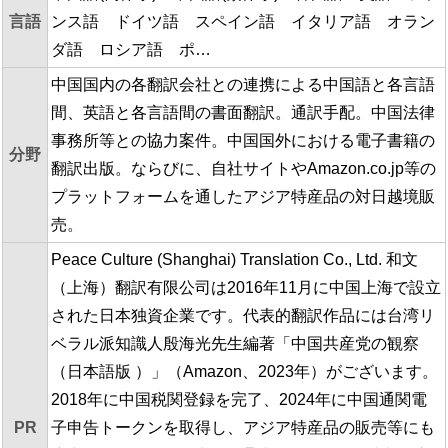
言語
ンス語 ドイツ語 スペイン語 イタリア語 オラン
ダ語 ロシア語 ポ…
中国国内の各翻訳会社との連携による中国語と各言語
間、英語と各言語間の書面翻訳。通訳手配。中国法律
事務所等との協力案件。中国国外における電子書籍の
分野
翻訳出版。ならびに、自社サイトやAmazon.co.jp等の
プラットフォームを通したアジア特産品の対日越境販
売。
Peace Culture (Shanghai) Translation Co., Ltd. 和文
（上海）翻訳有限公司は2016年11月に中国上海で設立
された日本独資企業です。代表的翻訳作品には台湾リ
ベラル派知識人殷海光先生編著「中国共産党の観察
（日本語版 ）」（Amazon、2023年）がございます。
2018年に中国税関登録を完了、2024年に中国通関電
PR
子申告トークンを取得し、アジア特産品の販売等にも