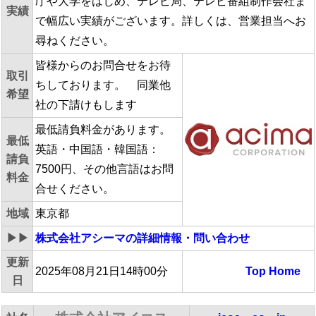
庁や大学をはじめ、テレビ局、テレビ番組制作会社ま
実績
で幅広い実績がございます。詳しくは、営業担当へお
尋ねください。
皆様からのお問合せをお待
取引
ちしております。 同業他
希望
社の下請けもします
最低請負料金があります。
最低
英語・中国語・韓国語：
請負
7500円、その他言語はお問
料金
合せください。
地域
東京都
▶▶
株式会社アシーマ
の詳細情報・問い合わせ
更新
2025年08月21日14時00分
Top
Home
日