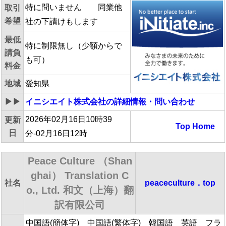
特に問いません 同業他
取引
希望
社の下請けもします
最低
特に制限無し（少額からで
請負
も可）
料金
地域
愛知県
▶▶
イニシエイト株式会社
の詳細情報・問い合わせ
2026年02月16日10時39
更新
Top
Home
日
分-02月16日12時
Peace Culture （Shan
ghai） Translation C
社名
peaceculture．top
o., Ltd. 和文（上海）翻
訳有限公司
中国語(簡体字) 中国語(繁体字) 韓国語 英語 フラ