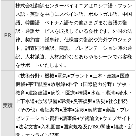
株式会社翻訳センターパイオニアはロシア語・フラン
ス語・英語を中心にスペイン語、ポルトガル語、中国
語、韓国語、ベトナム語その他さまざまな言語の翻
訳・通訳サービスを取扱している会社です。外国の法
PR
律、契約書、議事録、仕様書の翻訳や海外プロジェク
ト、調査同行通訳、商談、プレゼンテーション時の通
訳、人材派遣、人材紹介などあらゆるシーンでお客様
をサポートいたします。
（技術分野）機械●電気●プラント●土木・建築●医療
機械●宇宙航空●放射線●科学（国際協力分野）学校・
教育●道路建設●病院・医療●橋梁●水産・港湾●給水・
上下水道●放送設備●環境●災害復興●防災●社会開発
実績
（その他）会社案内●謄本●定款●契約書●会議・プレ
ゼンテーション資料●議事録●学術論文●ウェブサイト
●法定文書●入札図書●国家規格及びISO関連●雑誌・新
聞・オンライン記事