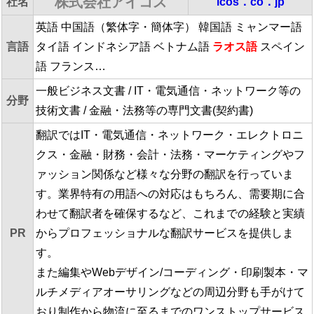
株式会社アイコス
社名
icos．co．jp
英語 中国語（繁体字・簡体字） 韓国語 ミャンマー語
言語
タイ語 インドネシア語 ベトナム語
ラオス語
スペイン
語 フランス…
一般ビジネス文書 / IT・電気通信・ネットワーク等の
分野
技術文書 / 金融・法務等の専門文書(契約書)
翻訳ではIT・電気通信・ネットワーク・エレクトロニ
クス・金融・財務・会計・法務・マーケティングやフ
ァッション関係など様々な分野の翻訳を行っていま
す。業界特有の用語への対応はもちろん、需要期に合
わせて翻訳者を確保するなど、これまでの経験と実績
PR
からプロフェッショナルな翻訳サービスを提供しま
す。
また編集やWebデザイン/コーディング・印刷製本・マ
ルチメディアオーサリングなどの周辺分野も手がけて
おり制作から物流に至るまでのワンストップサービス