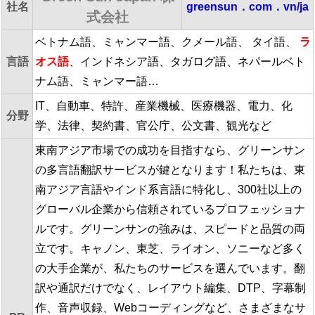
社名
greensun．com．vn/ja
式会社
ベトナム語、ミャンマー語、クメール語、 タイ語、
ラ
言語
オス語
、インドネシア語、タガログ語、ネパールベト
ナム語、ミャンマー語…
IT、自動車、特許、産業機械、医療機器、電力、化
分野
学、法律、契約書、官公庁、公文書、観光など
東南アジア市場での成功を目指すなら、グリーンサン
の多言語翻訳サービスが鍵となります！私たちは、東
南アジア言語やインド系言語に特化し、300社以上の
グローバル企業から信頼されているプロフェッショナ
ルです。グリーンサンの強みは、スピードと品質の両
立です。キャノン、東芝、ライオン、ソニーなど多く
の大手企業が、私たちのサービスを選んでいます。翻
訳や通訳だけでなく、レイアウト編集、DTP、字幕制
作、音声収録、Webコーディングなど、さまざまなサ