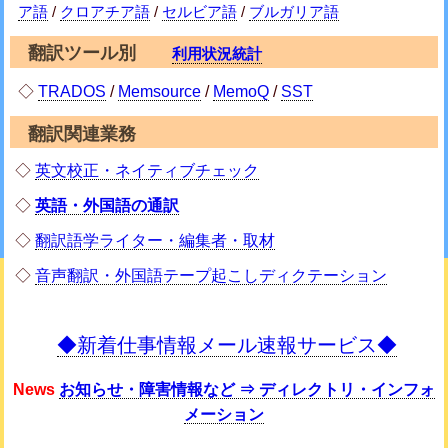
ア語
/
クロアチア語
/
セルビア語
/
ブルガリア語
翻訳ツール別
利用状況統計
◇
TRADOS
/
Memsource
/
MemoQ
/
SST
翻訳関連業務
◇
英文校正・ネイティブチェック
◇
英語・外国語の通訳
◇
翻訳語学ライター・編集者・取材
◇
音声翻訳・外国語テープ起こしディクテーション
◆新着仕事情報メール速報サービス◆
News
お知らせ・障害情報など ⇒ ディレクトリ・インフォ
メーション