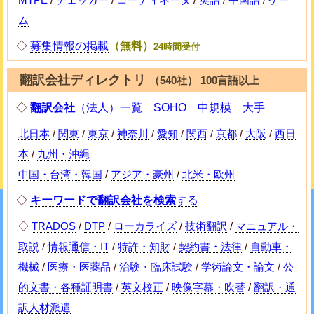
ム
◇
募集情報の掲載
（無料）
24時間受付
翻訳会社ディレクトリ
（540社） 100言語以上
◇
翻訳会社
（法人）一覧
SOHO
中規模
大手
北日本
/
関東
/
東京
/
神奈川
/
愛知
/
関西
/
京都
/
大阪
/
西日
本
/
九州・沖縄
中国・台湾・韓国
/
アジア・豪州
/
北米・欧州
◇
キーワードで翻訳会社を検索
する
◇
TRADOS
/
DTP
/
ローカライズ
/
技術翻訳
/
マニュアル・
取説
/
情報通信・IT
/
特許・知財
/
契約書・法律
/
自動車・
機械
/
医療・医薬品
/
治験・臨床試験
/
学術論文・論文
/
公
的文書・各種証明書
/
英文校正
/
映像字幕・吹替
/
翻訳・通
訳人材派遣