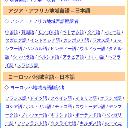
アジア・アフリカ地域言語⇔日本語
◇
アジア・アフリカ地域言語翻訳者
中国語
/
韓国語
/
モンゴル語
/
ベトナム語
/
タイ語
/
マレー語
/
タガログ語
/
インドネシア語
/
カンボジア語
/
ラオス語
/
ミャ
ンマー語
/
ベンガル語
/
ヒンディー語
/
ウルドゥー語
/
タミル
語
/
シンハラ語
/
ペルシャ語
/
アラビア語
/
トルコ語
/
ヘブラ
イ語
/
スワヒリ語
ヨーロッパ地域言語⇔日本語
◇
ヨーロッパ地域言語翻訳者
フランス語
/
ドイツ語
/
スペイン語
/
イタリア語
/
オランダ語
/
ロシア語
/
ポルトガル語
/
チェコ語
/
スウェーデン語
/
デンマ
ーク語
/
ノルウェー語
/
ギリシャ語
/
ポーランド語
/
ハンガリ
ー語
/
フィンランド語
/
ウクライナ語
/
キルギス語
/
ルーマニ