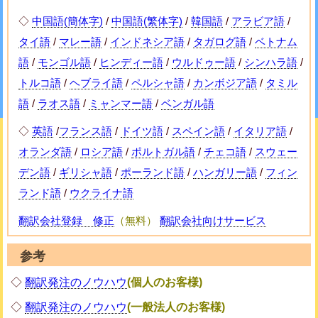
◇
中国語(簡体字)
/
中国語(繁体字)
/
韓国語
/
アラビア語
/
タイ語
/
マレー語
/
インドネシア語
/
タガログ語
/
ベトナム
語
/
モンゴル語
/
ヒンディー語
/
ウルドゥー語
/
シンハラ語
/
トルコ語
/
ヘブライ語
/
ペルシャ語
/
カンボジア語
/
タミル
語
/
ラオス語
/
ミャンマー語
/
ベンガル語
◇
英語
/
フランス語
/
ドイツ語
/
スペイン語
/
イタリア語
/
オランダ語
/
ロシア語
/
ポルトガル語
/
チェコ語
/
スウェー
デン語
/
ギリシャ語
/
ポーランド語
/
ハンガリー語
/
フィン
ランド語
/
ウクライナ語
翻訳会社登録 修正
（無料）
翻訳会社向けサービス
参考
◇
翻訳発注のノウハウ
(個人のお客様)
◇
翻訳発注のノウハウ
(一般法人のお客様)