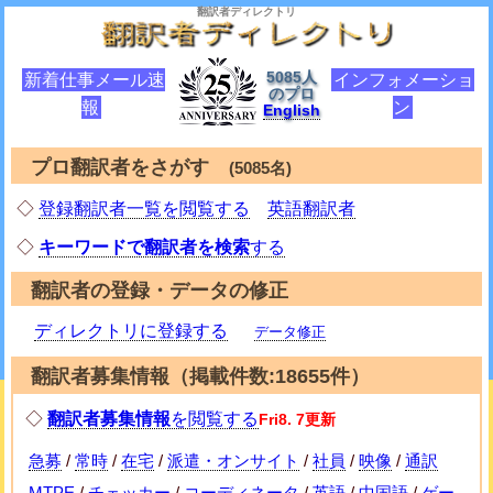
翻訳者ディレクトリ
5085人
新着仕事メール速
インフォメーショ
のプロ
報
ン
English
プロ翻訳者をさがす
(5085名)
◇
登録翻訳者一覧を閲覧する
英語翻訳者
◇
キーワードで翻訳者を検索
する
翻訳者の登録・データの修正
ディレクトリに登録する
データ修正
翻訳者募集情報（掲載件数:18655件）
◇
翻訳者募集情報
を閲覧する
Fri8. 7更新
急募
/
常時
/
在宅
/
派遣・オンサイト
/
社員
/
映像
/
通訳
MTPE
/
チェッカー
/
コーディネータ
/
英語
/
中国語
/
ゲー