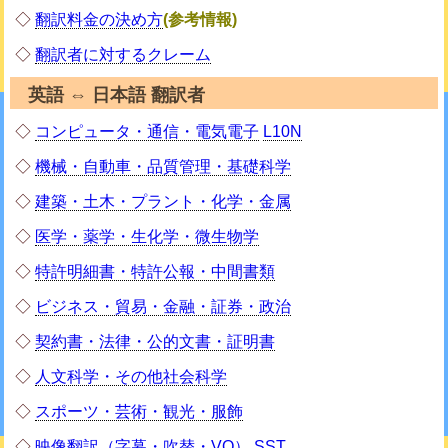
◇
翻訳料金の決め方
(参考情報)
◇
翻訳者に対するクレーム
英語 ⇔ 日本語 翻訳者
◇
コンピュータ・通信・電気電子
L10N
◇
機械・自動車・品質管理・基礎科学
◇
建築・土木・プラント・化学・金属
◇
医学・薬学・生化学・微生物学
◇
特許明細書・特許公報・中間書類
◇
ビジネス・貿易・金融・証券・政治
◇
契約書・法律・公的文書・証明書
◇
人文科学・その他社会科学
◇
スポーツ・芸術・観光・服飾
◇
映像翻訳（字幕・吹替・VO）
SST