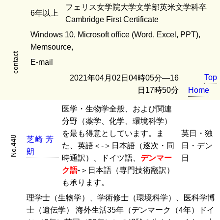
フェリス女学院大学文学部英米文学科卒
6年以上
Cambridge First Certificate
Windows 10, Microsoft office (Word, Excel, PPT),
Memsource,
contact
E-mail
Top
2021年04月02日04時05分―16
日17時50分
Home
医学・生物学全般、および関連
分野（薬学、化学、環境科学）
を最も得意としています。ま
英日・独
No.448
芝
崎
芳
た、英語＜-＞日本語（逐次・同
日・デン
朗
時通訳）、ドイツ語、
デンマー
日
ク語
-＞日本語（専門技術翻訳）
も承ります。
理学士（生物学）、学術修士（環境科学）、医科学博
士（遺伝学） 海外生活35年（デンマーク（4年）ドイ