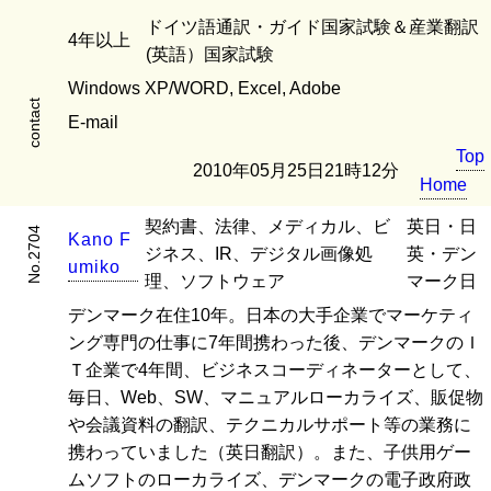
ドイツ語通訳・ガイド国家試験＆産業翻訳
4年以上
(英語）国家試験
Windows XP/WORD, Excel, Adobe
contact
E-mail
Top
2010年05月25日21時12分
Home
契約書、法律、メディカル、ビ
英日・日
No.2704
K
a
n
o
F
ジネス、IR、デジタル画像処
英・デン
u
m
i
k
o
理、ソフトウェア
マーク日
デンマーク在住10年。日本の大手企業でマーケティ
ング専門の仕事に7年間携わった後、デンマークのＩ
Ｔ企業で4年間、ビジネスコーディネーターとして、
毎日、Web、SW、マニュアルローカライズ、販促物
や会議資料の翻訳、テクニカルサポート等の業務に
携わっていました（英日翻訳）。また、子供用ゲー
ムソフトのローカライズ、デンマークの電子政府政