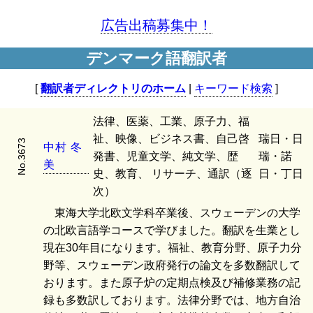
広告出稿募集中！
デンマーク語翻訳者
[
翻訳者ディレクトリのホーム
|
キーワード検索
]
法律、医薬、工業、原子力、福
祉、映像、ビジネス書、自己啓
瑞日・日
No.3673
中
村
冬
発書、児童文学、純文学、歴
瑞・諾
美
史、教育、 リサーチ、通訳（逐
日・丁日
次）
東海大学北欧文学科卒業後、スウェーデンの大学
の北欧言語学コースで学びました。翻訳を生業とし
現在30年目になります。福祉、教育分野、原子力分
野等、スウェーデン政府発行の論文を多数翻訳して
おります。また原子炉の定期点検及び補修業務の記
録も多数訳しております。法律分野では、地方自治