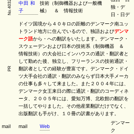
No.4032
中
田
和
技術（制御機器および一般機
独・デ
子
械） ＆ 情報技術
日・日デ
ドイツ国境から４０キロの距離のデンマーク南ユッ
トランド地方に住んでいるので、独語および
デンマ
ーク語
から・への翻訳をいたします。デンマーク・
スウェーデンおよび日本の技術系（制御機器 ＆
情報技術）の大会社にインハウスの通訳・翻訳者と
して勤めた後、独立し、フリーランスの技術通訳・
PR
翻訳者としての経験が豊富です。デンマーク・ドイ
ツ大手会社の通訳・翻訳のみならず日本大手メーカ
の仕事も多々して来ました。また２００４年には、
デンマーク女王来日の際に通訳・翻訳のコーディネ
ータ、２００５年には、愛知万博、北欧館の翻訳を
一括してやりました。その他産業翻訳だけでなく、
出版翻訳も手がけ、１０冊の訳書があります。
デンマー
mail
mail
Web
ク