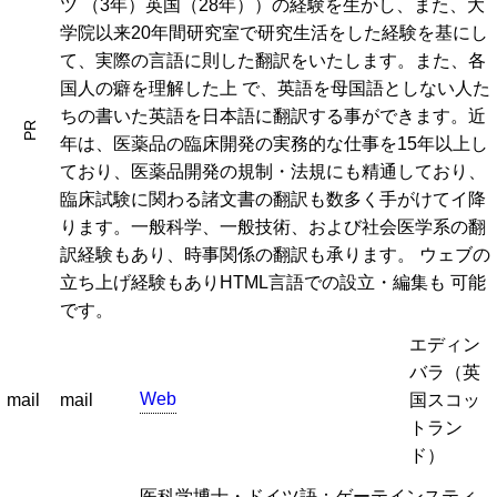
ツ （3年）英国（28年））の経験を生かし、また、大
学院以来20年間研究室で研究生活をした経験を基にし
て、実際の言語に則した翻訳をいたします。また、各
国人の癖を理解した上 で、英語を母国語としない人た
ちの書いた英語を日本語に翻訳する事ができます。近
PR
年は、医薬品の臨床開発の実務的な仕事を15年以上し
ており、医薬品開発の規制・法規にも精通しており、
臨床試験に関わる諸文書の翻訳も数多く手がけてイ降
ります。一般科学、一般技術、および社会医学系の翻
訳経験もあり、時事関係の翻訳も承ります。 ウェブの
立ち上げ経験もありHTML言語での設立・編集も 可能
です。
エディン
バラ（英
Web
mail
mail
国スコッ
トラン
ド）
医科学博士・ドイツ語：ゲーテインスティ