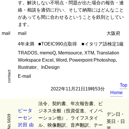
す。解決しない不明点・問題が出た場合の報告・連
絡・相談を適切に行い、そして納期にはどんなこと
があっても間に合わせるということを鉄則としてい
ます。
mail
mail
大阪府
4年未満
■TOEIC990点取得 ■イタリア語検定1級
TRADOS, memoQ, Memsource, XTM, Translation
Workspace Excel, Word, Powerpoint Photoshop,
Illustrator、InDesign
contact
E-mail
Top
2022年11月21日19時53分
Home
法令、契約書、年次報告書、ビ
ピ
ー
タ
ジネス全般（投資促進、イノベ
デン日・
No.5609
ー
セ
ン
ーション他）、ライフスタイ
英日・日
沢
田
由
ル、映像翻訳、音声翻訳、テー
英