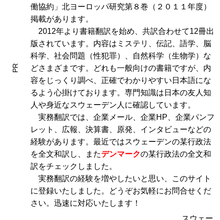
働協約」北ヨーロッパ研究第８巻（２０１１年度）
掲載があります。
2012年より書籍翻訳を始め、共訳合わせて12冊出
版されています。内容はミステリ、伝記、語学、脳
科学、社会問題（性犯罪）、自然科学（生物学）な
PR
どさまざまです。どれも一般向けの書籍ですが、内
容をじっくり調べ、正確でわかりやすい日本語にな
るよう心掛けております。専門知識は日本の友人知
人や身近なスウェーデン人に確認しています。
実務翻訳では、企業メール、企業HP、企業パンフ
レット、広報、決算書、原発、インタビューなどの
経験があります。最近ではスウェーデンの某行政法
を全文和訳し、また
デンマーク
の某行政法の全文和
訳をチェックしました。
実務翻訳の経験を増やしたいと思い、このサイト
に登録いたしました。どうぞお気軽にお問合せくだ
さい。迅速に対応いたします！
スウェー