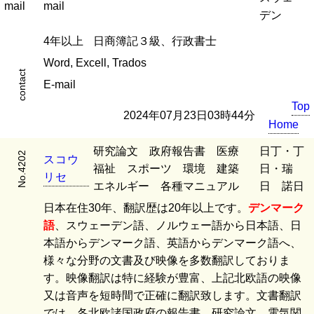
mail
mail
デン
4年以上
日商簿記３級、行政書士
Word, Excell, Trados
contact
E-mail
Top
2024年07月23日03時44分
Home
研究論文 政府報告書 医療
日丁・丁
No.4202
ス
コ
ウ
福祉 スポーツ 環境 建築
日・瑞
リ
セ
エネルギー 各種マニュアル
日 諾日
日本在住30年、翻訳歴は20年以上です。
デンマーク
語
、スウェーデン語、ノルウェー語から日本語、日
本語からデンマーク語、英語からデンマーク語へ、
様々な分野の文書及び映像を多数翻訳しておりま
す。映像翻訳は特に経験が豊富、上記北欧語の映像
又は音声を短時間で正確に翻訳致します。文書翻訳
では、各北欧諸国政府の報告書、研究論文、電気関