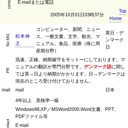
contact
E-mailまたは電話
Top
2005年10月01日03時37分
Home
コンピューター、新聞、ニュー
英日・デ
No.681
松
本
伸
ス、一般文書、文学、観光、マ
ンマーク
之
ニュアル、食品、医療（殊に周
日
産期分野）
迅速、正確、納期厳守をモットーにしております。マ
ニュアルの翻訳が専門分野です。
デンマーク語
に関し
PR
ては英→日より納期がかかります。日→デンマークは
現在のところ受け付けておりません。
mail
mail
日本
4年以上
英検準一級
Windows98,XP／MSWord2000.Word文書、PPT、
PDFファイル等
contact
E-mail