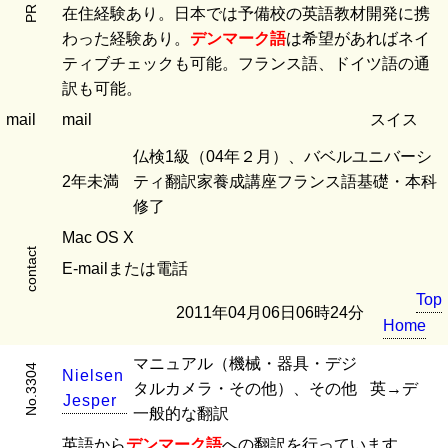
PR
在住経験あり。日本では予備校の英語教材開発に携
わった経験あり。
デンマーク語
は希望があればネイ
ティブチェックも可能。フランス語、ドイツ語の通
訳も可能。
mail
mail
スイス
仏検1級（04年２月）、バベルユニバーシ
2年未満
ティ翻訳家養成講座フランス語基礎・本科
修了
Mac OS X
contact
E-mailまたは電話
Top
2011年04月06日06時24分
Home
マニュアル（機械・器具・デジ
No.3304
N
i
e
l
s
e
n
タルカメラ・その他）、その他
英→デ
J
e
s
p
e
r
一般的な翻訳
英語から
デンマーク語
への翻訳を行っています。