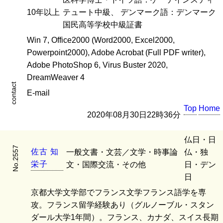
10年以上
テュート中級、 デンマーク語：デンマーク
国民高等学校中級証書
Win 7, Office2000 (Word2000, Excel2000,
Powerpoint2000), Adobe Acrobat (Full PDF writer),
Adobe PhotoShop 6, Virus Buster 2020,
DreamWeaver 4
contact
E-mail
Top
Home
2020年08月30日22時36分
仏日・日
No.2557
佐
古
知
一般文書・文芸／文学・時事論
仏・独
栄
子
文・国際交流・その他
日・デン
日
京都大学文学部でフランス文学フランス語学を専
攻。フランス留学経験あり（グルノーブル・スタン
ダール大学1年間）。フランス、カナダ、スイス長期