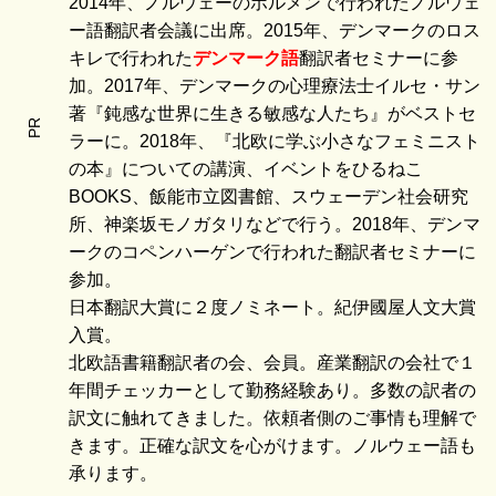
2014年、ノルウェーのホルメンで行われたノルウェ
ー語翻訳者会議に出席。2015年、デンマークのロス
キレで行われた
デンマーク語
翻訳者セミナーに参
加。2017年、デンマークの心理療法士イルセ・サン
著『鈍感な世界に生きる敏感な人たち』がベストセ
PR
ラーに。2018年、『北欧に学ぶ小さなフェミニスト
の本』についての講演、イベントをひるねこ
BOOKS、飯能市立図書館、スウェーデン社会研究
所、神楽坂モノガタリなどで行う。2018年、デンマ
ークのコペンハーゲンで行われた翻訳者セミナーに
参加。
日本翻訳大賞に２度ノミネート。紀伊國屋人文大賞
入賞。
北欧語書籍翻訳者の会、会員。産業翻訳の会社で１
年間チェッカーとして勤務経験あり。多数の訳者の
訳文に触れてきました。依頼者側のご事情も理解で
きます。正確な訳文を心がけます。ノルウェー語も
承ります。