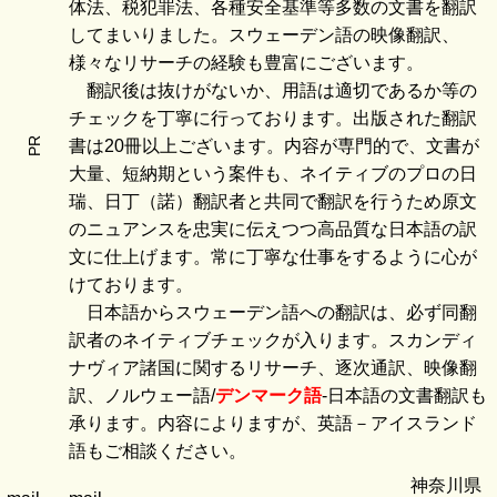
体法、税犯罪法、各種安全基準等多数の文書を翻訳
してまいりました。スウェーデン語の映像翻訳、
様々なリサーチの経験も豊富にございます。
翻訳後は抜けがないか、用語は適切であるか等の
チェックを丁寧に行っております。出版された翻訳
PR
書は20冊以上ございます。内容が専門的で、文書が
大量、短納期という案件も、ネイティブのプロの日
瑞、日丁（諾）翻訳者と共同で翻訳を行うため原文
のニュアンスを忠実に伝えつつ高品質な日本語の訳
文に仕上げます。常に丁寧な仕事をするように心が
けております。
日本語からスウェーデン語への翻訳は、必ず同翻
訳者のネイティブチェックが入ります。スカンディ
ナヴィア諸国に関するリサーチ、逐次通訳、映像翻
訳、ノルウェー語/
デンマーク語
-日本語の文書翻訳も
承ります。内容によりますが、英語－アイスランド
語もご相談ください。
神奈川県