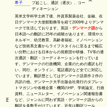
希
子
プ起こし、通訳（逐次）、コー
ディネーション
英米文学科学士終了後、外資系製薬会社、金融、在
日デンマーク大使館勤務等を経て2009年よりデンマ
ークで生活しております。英語・
デンマーク語
から
日本語への翻訳に25年の経験があります。環境やエ
ネルギー、幼児教育、高齢者福祉、イノベーション
など技術系文書からライフスタイルに至るまで幅広
い分野における日本からの視察団や研修、TV等の逐
次通訳・翻訳・コーディネーションを行っていま
す。デンマークの行政機関、企業のための通訳も行
い、同行、オンライン、電話通訳など全てに対応し
ています。翻訳歴としてはデンマーク語原作２作の
共訳の他、デンマーク大手出版会社発行のタブレッ
トマガジンや各種企業・機関のHP、学術論文、行政
資料、ニュースレター、イノベーション関連報告書
PR
など、ジャンルに問わず英語・デンマーク語からの
翻訳を多数手がけています。近年は翻訳ツール