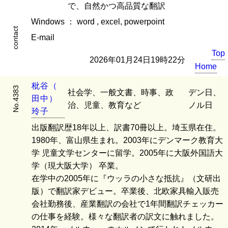
で、自然かつ高品質な翻訳
Windows ： word , excel, powerpoint
contact
E-mail
Top
2026年01月24日19時22分
Home
枇
谷
（
No.4383
社会学、一般文書、時事、政
デン日、
田
中
）
治、児童、教育など
ノル日
玲
子
出版翻訳歴18年以上、訳書70冊以上。埼玉県在住。
1980年、富山県生まれ。2003年にデンマーク教育大
学 児童文学センターに留学。2005年に大阪外国語大
学（現大阪大学） 卒業。
在学中の2005年に『ウッラの小さな抵抗』（文研出
版）で翻訳家デビュー。卒業後、北欧家具輸入販売
会社勤務後、産業翻訳の会社で1年間翻訳チェッカー
の仕事を経験。様々な翻訳者の訳文に触れました。