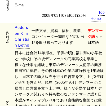
contact
E-mail
Top
2008年03月07日05時25分
Home
P
e
d
e
r
s
一般文章、貿易、福祉、農業、
デンマー
No.2734
e
n
K
i
m
コンピューター関連など広い分
ク語
＜＞
C
h
r
i
s
t
i
a
野を取り扱っております
日本語
n
B
o
t
h
o
日本には合計14年滞在。子供の頃に福井県の小学校
と中学校にその後デンマークの商業高校を卒業し、
様々な仕事を経験し東京のデンマーク大使館の商務
担当官に就任。その後日本の企業の取締役を1年経験
し、日本での輸入販売を行う自営業を立ち上げ2年ほ
ど会社を営んだ。現在（2005年9月）デンマークに
帰国し自営業を立ち上げ中。様々な分野で日本とデ
ンマークと関わりを持ち数少ないデンマーク語と日
本語がネイティブレベルであり直接的な翻訳では数
PR