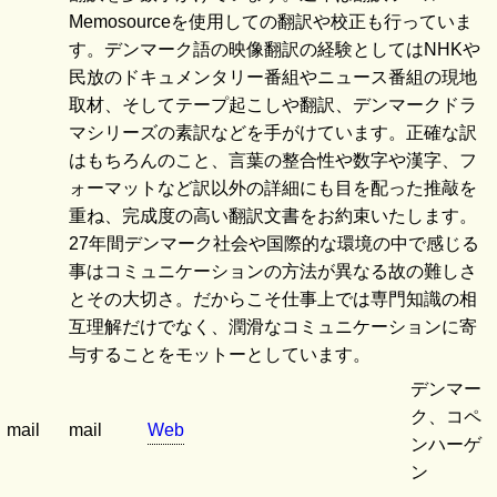
Memosourceを使用しての翻訳や校正も行っていま
す。デンマーク語の映像翻訳の経験としてはNHKや
民放のドキュメンタリー番組やニュース番組の現地
取材、そしてテープ起こしや翻訳、デンマークドラ
マシリーズの素訳などを手がけています。正確な訳
はもちろんのこと、言葉の整合性や数字や漢字、フ
ォーマットなど訳以外の詳細にも目を配った推敲を
重ね、完成度の高い翻訳文書をお約束いたします。
27年間デンマーク社会や国際的な環境の中で感じる
事はコミュニケーションの方法が異なる故の難しさ
とその大切さ。だからこそ仕事上では専門知識の相
互理解だけでなく、潤滑なコミュニケーションに寄
与することをモットーとしています。
デンマー
ク、コペ
mail
mail
Web
ンハーゲ
ン