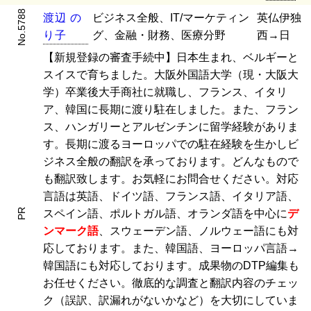
No.5788
渡
辺
の
ビジネス全般、IT/マーケティン
英仏伊独
り
子
グ、金融・財務、医療分野
西→日
【新規登録の審査手続中】日本生まれ、ベルギーと
スイスで育ちました。大阪外国語大学（現・大阪大
学）卒業後大手商社に就職し、フランス、イタリ
ア、韓国に長期に渡り駐在しました。また、フラン
ス、ハンガリーとアルゼンチンに留学経験がありま
す。長期に渡るヨーロッパでの駐在経験を生かしビ
ジネス全般の翻訳を承っております。どんなもので
も翻訳致します。お気軽にお問合せください。対応
言語は英語、ドイツ語、フランス語、イタリア語、
PR
スペイン語、ポルトガル語、オランダ語を中心に
デ
ンマーク語
、スウェーデン語、ノルウェー語にも対
応しております。また、韓国語、ヨーロッパ言語→
韓国語にも対応しております。成果物のDTP編集も
お任せください。徹底的な調査と翻訳内容のチェッ
ク（誤訳、訳漏れがないかなど）を大切にしていま