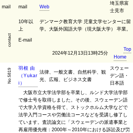
埼玉県富
mail
mail
Web
士見市
10年以
デンマーク教育大学 児童文学センターに留
上
学。大阪外国語大学（現大阪大学） 卒業。
contact
E-mail
Top
2024年12月13日13時25分
Home
羽
根
由
スウェー
No.5819
法律、一般文書、自然科学、観
（
Y
u
k
a
r
デン語・
光、広報、ビジネス文書
i
）
日本語
大阪市立大学法学部を卒業し、ルンド大学法学部
で修士号を取得しました。その後、スウェーデン語
で大学入学資格を得て、ストックホルム大学などで
法学入門コースや労働法コースなどを受講し修了し
ています。査読論文に「スウェーデンの派遣事業と
再雇用優先権：2000年～2010年における訴訟及び労