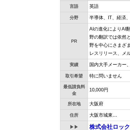
言語
英語
分野
半導体、IT、経済
AIの進化によりA
野の翻訳では依然と
PR
野を中心にさまざま
レスリリース、メ
実績
国内大手メーカー
取引希望
特に問いません
最低請負料
10,000円
金
所在地
大阪府
住所
大阪市城東…
株式会社ロック
▶▶