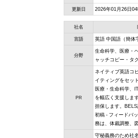
更新日
2026年01月26日0
社名
言語
英語 中国語（簡体
生命科学、医療・ヘ
分野
ャッチコピー・タ
ネイティブ英語コ
イティングをセッ
医療・生命科学、I
PR
を幅広く支援しま
担保します。BEL
初稿 - フィード
務は、体裁調整、
守秘義務のため社