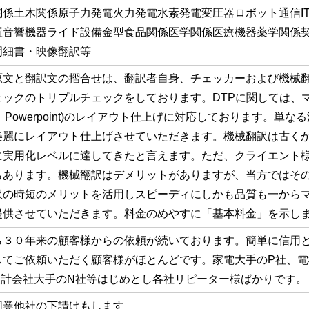
関係土木関係原子力発電火力発電水素発電変圧器ロボット通信I
置音響機器ライド設備金型食品関係医学関係医療機器薬学関係
明細書・映像翻訳等
原文と翻訳文の摺合せは、翻訳者自身、チェッカーおよび機械
ックのトリプルチェックをしております。DTPに関しては、マイク
cel、Powerpoint)のレイアウト仕上げに対応しております。
美麗にレイアウト仕上げさせていただきます。機械翻訳は古く
に実用化レベルに達してきたと言えます。ただ、クライエント
もあります。機械翻訳はデメリットがありますが、当方ではそ
訳の時短のメリットを活用しスピーディにしかも品質も一から
提供させていただきます。料金のめやすに「基本料金」を示し
ら３０年来の顧客様からの依頼が続いております。簡単に信用
してご依頼いただく顧客様がほとんどです。家電大手のP社、電
設計会社大手のN社等はじめとし各社リピーター様ばかりです。
同業他社の下請けもします