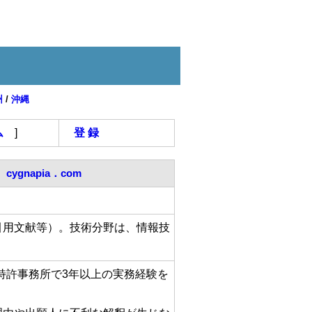
州
/
沖縄
ム
]
登 録
cygnapia．com
引用文献等）。技術分野は、情報技
、特許事務所で3年以上の実務経験を