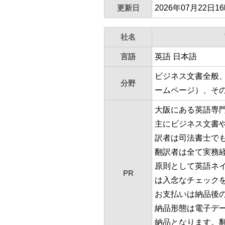
更新日
2026年07月22日1
社名
言語
英語 日本語
ビジネス文書全般
分野
ームページ）、そ
大阪にある英語専
主にビジネス文書
訳者は司法書士で
翻訳者は全て実務
原則として英語ネ
PR
は入念なチェック
お支払いは納品後
納品形態は電子デ
納品となります。