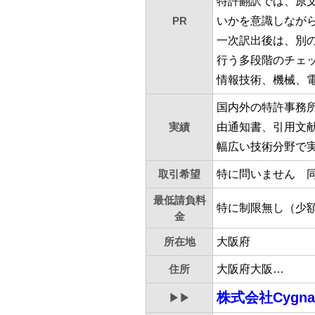
特許翻訳では、原
PR
いかを意識しなが
一次訳出後は、別
行う多段階のチェ
情報技術、機械、
国内外の特許事務
実績
由通知書、引用文
幅広い技術分野で
取引希望
特に問いません 
最低請負料
特に制限無し（少
金
所在地
大阪府
住所
大阪府大阪…
株式会社Cygn
▶▶