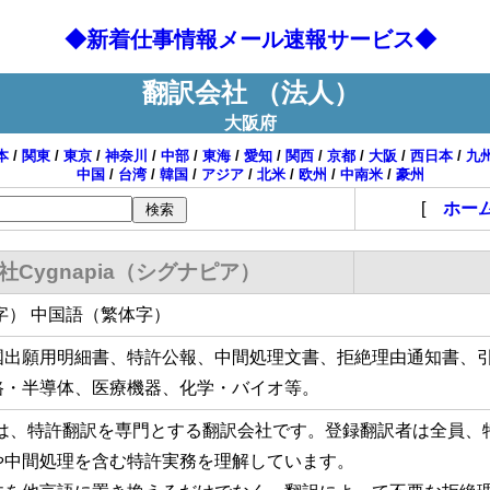
◆新着仕事情報メール速報サービス◆
翻訳会社 （法人）
大阪府
本
/
関東
/
東京
/
神奈川
/
中部
/
東海
/
愛知
/
関西
/
京都
/
大阪
/
西日本
/
九
中国
/
台湾
/
韓国
/
アジア
/
北米
/
欧州
/
中南米
/
豪州
[
ホー
社Cygnapia（シグナピア）
字） 中国語（繁体字）
国出願用明細書、特許公報、中間処理文書、拒絶理由通知書、
路・半導体、医療機器、化学・バイオ等。
piaは、特許翻訳を専門とする翻訳会社です。登録翻訳者は全員
や中間処理を含む特許実務を理解しています。