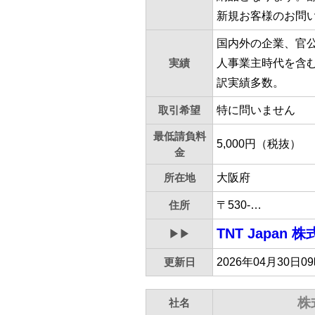
新規お客様のお問
国内外の企業、官
実績
人事業主時代を含
訳実績多数。
取引希望
特に問いません
最低請負料
5,000円（税抜）
金
所在地
大阪府
住所
〒530-…
TNT Japan 
▶▶
更新日
2026年04月30日0
株
社名