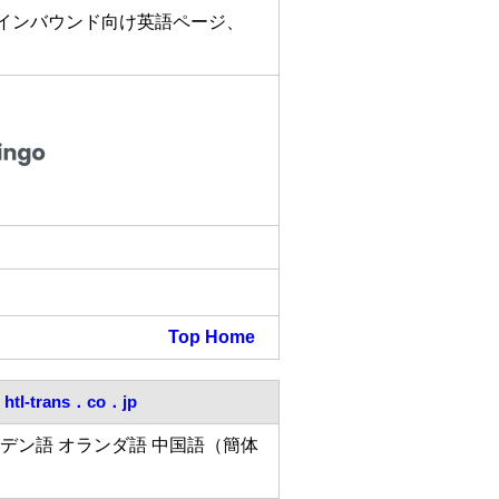
のインバウンド向け英語ページ、
Top
Home
htl-trans．co．jp
ーデン語 オランダ語 中国語（簡体