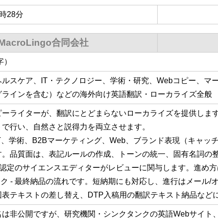
4時28分
MacroLingo合同会社
字）
ルスケア、IT・テクノロジー、学術・研究、Webコピー、マ
グラインを含む）などの海外向け英語翻訳・ローカライズ全般
ピーライターが、翻訳にとどまらないローカライズを提供しま
トで行い、自然さと説得力を両立させます。
T、学術、B2Bマーケティング、Web、ブランド表現（キャ
す。品質面は、表記ルールの作成、トーンの統一、固有名詞の
S認定のサイエンスエディターがレビューに関与します。進め方は、
バック - 最終納品の流れです。短納期にも対応し、進行はメール
図表テキストの差し替え、DTP入稿用の翻訳テキスト納品など
名は非公開ですが、研究機関・シンクタンクの英語Webサイト