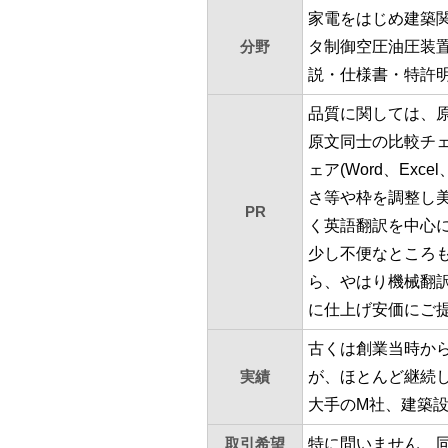
家電をはじめ建築
分野
タ制御空圧油圧装
説・仕様書・特許
品質に関しては、
原文同士の比較チェ
ェア(Word、Ex
さ等や枠を調整し
PR
く英語翻訳を中心
少し不便なところ
ら、やはり機械翻
に仕上げ安価にご
古くは創業当時か
実績
が、ほとんど継続
大手のM社、建築
取引希望
特に問いません 