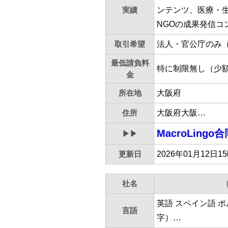
実績
ンテンツ、医療・生
NGOの成果発信コ
取引希望
法人・官公庁のみ
最低請負料
特に制限無し（少
金
所在地
大阪府
住所
大阪府大阪…
MacroLingo
▶▶
更新日
2026年01月12日1
社名
英語 スペイン語 
言語
字）…