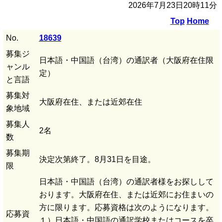
2026年7月23日20時11分
Top
Home
No.
18639
募集ジ
日本語・中国語（台湾）の通訳者（大阪府在住限
ャンル
定）
と言語
募集対
大阪府在住、または近郊在住
象地域
募集人
2名
数
募集期
決定次第終了。8月31日を目途。
限
日本語・中国語（台湾）の通訳者様をお探しして
おります。大阪府在住、または近郊にお住まいの
方に限ります。応募資格は次のようになります。
応募資
１）日本語・中国語の通訳学校またはコースを卒