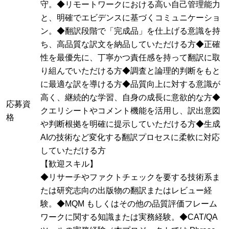
守。◆リモートワークにおける高い自己管理能力
と、明確でエビデンスに基づくコミュニケーショ
ン。◆翻訳段階で「完成品」を仕上げる意識を持
ち、高品質な訳文を納品していただける方◆正確
性を最優先に、丁寧かつ責任感を持って翻訳に取
り組んでいただける方◆調査と論理的判断をもと
に最適な訳を導ける方◆品質向上に対する意識が
高く、継続的な学習、自身の成長に意欲的な方◆
応募資
クエリシートやコメント機能を活用し、訳出意図
格
や判断根拠を明確に提示していただける方◆生成
AIの技術など変化する翻訳プロセスに柔軟に対応
していただける方
【歓迎スキル】
◆リサーチやファクトチェックを要する技術系ま
たは研究志向の出版物の翻訳またはレビュー経
験。◆MQM もしくはその他の品質評価フレーム
ワークに関する知識または実務経験。◆CAT/QA