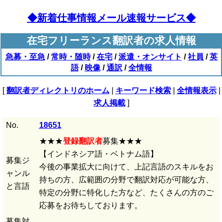
◆新着仕事情報メール速報サービス◆
在宅フリーランス翻訳者の求人情報
急募・至急
/
常時・随時
/
在宅
/
派遣・オンサイト
/
社員
/
英
語
/
映像
/
通訳
/
全情報
[
翻訳者ディレクトリのホーム
|
キーワード検索
|
全情報表示
|
求人掲載
]
No.
18651
★★★
登録翻訳者
募集★★★
【インドネシア語・ベトナム語】
募集ジ
今後の事業拡大に向けて、上記言語のスキルをお
ャンル
持ちの方、広範囲の分野で翻訳対応が可能な方、
と言語
特定の分野に特化した方など、たくさんの方のご
応募をお待ちしております。
募集対