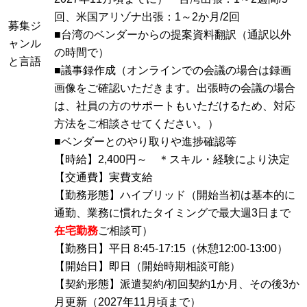
回、米国アリゾナ出張：1～2か月/2回
募集ジ
■台湾のベンダーからの提案資料翻訳（通訳以外
ャンル
の時間で）
と言語
■議事録作成（オンラインでの会議の場合は録画
画像をご確認いただきます。出張時の会議の場合
は、社員の方のサポートもいただけるため、対応
方法をご相談させてください。）
■ベンダーとのやり取りや進捗確認等
【時給】2,400円～ ＊スキル・経験により決定
【交通費】実費支給
【勤務形態】ハイブリッド（開始当初は基本的に
通勤、業務に慣れたタイミングで最大週3日まで
在宅勤務
ご相談可）
【勤務日】平日 8:45-17:15（休憩12:00-13:00）
【開始日】即日（開始時期相談可能）
【契約形態】派遣契約/初回契約1か月、その後3か
月更新（2027年11月頃まで）