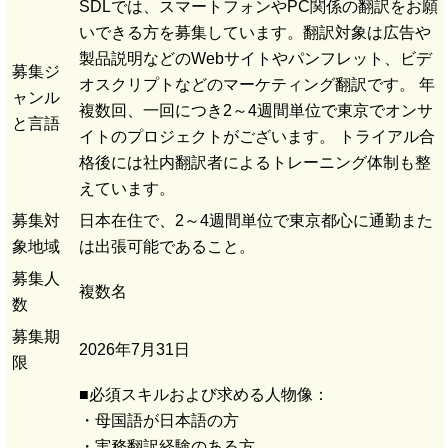
SDLでは、スマートフォンやPC関係の翻訳をお願
いできる方を募集しています。翻訳対象は広告や
製品説明などのWebサイトやパンフレット、ビデ
募集ジ
オスクリプトなどのマーケティング翻訳です。 年
ャンル
複数回、一回につき2～4週間単位で東京でオンサ
と言語
イトのプロジェクトがございます。 トライアル合
格後には社内翻訳者によるトレーニング体制も整
えています。
募集対
日本在住で、2～4週間単位で東京都心に通勤また
象地域
は出張可能であること。
募集人
複数名
数
募集期
2026年7月31日
限
■必須スキルおよび求める人物像：
・母国語が日本語の方
・実務翻訳経験のある方