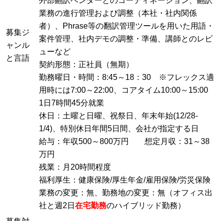
外部翻訳ベンダーとのコーディネーション、翻訳
業務の進行管理および調整（本社・社内関係
者）、Phrase等の翻訳管理ツールを用いた用語・
募集ジ
案件管理、社内デモの調整・準備、講師とのレビ
ャンル
ューなど
と言語
契約形態：正社員（無期）
勤務曜日・時間：8:45～18：30 ※フレックス適
用時には7:00～22:00、コアタイム10:00～15:00
1日7時間45分就業
休日：土曜と日曜、祝祭日、年末年始(12/28-
1/4)、特別休日年間5日間、会社が指定する日
給与：年収500～800万円 想定月収：31～38
万円
残業：月20時間程度
福利厚生：健康保険/厚生年金/雇用保険/労災保険
業務の変更：無、勤務地の変更：無（オフィス出
社と週2日
在宅勤務
のハイブリッド勤務）