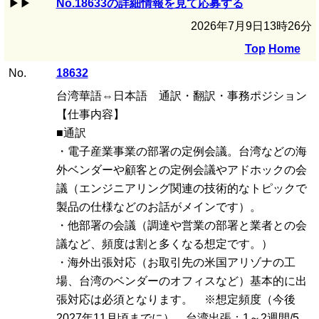
▶▶
No.18633の詳細情報を見て応募する
2026年7月9日13時26分
Top
Home
No.
18632
台湾華語⇔日本語 通訳・翻訳・事務ポジション
【仕事内容】
■通訳
・電子産業事業の部署の定例会議。台湾などの海
外ベンダーや顧客との定例会議やアドホックの会
議（エンジニアリング関連の技術的なトピックで
製品の仕様などのお話がメインです）。
・他部署の会議（調達や営業の部署と業者との会
議など、頻度は割と多くなる想定です。）
・海外出張対応（お取引先の米国アリゾナの工
場、台湾のベンダーのオフィスなど）基本的に出
張対応は必須となります。 ※想定頻度（今後
2027年11月頃までに） 台湾出張：1～2週間/5