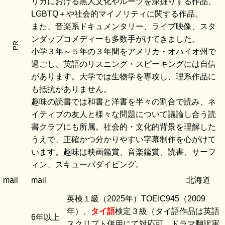
リカにおける黒人文化やルーツを深掘りする作品、
LGBTQ＋や社会的マイノリティに関する作品。
また、音楽系ドキュメンタリー、ライブ映像、スタ
ンダップコメディーも多数手がけてきました。
PR
小学３年～５年の３年間をアメリカ・オハイオ州で
過ごし、英語のリスニング・スピーキングには自信
があります。大学では生物学を専攻し、理系作品に
も抵抗がありません。
趣味の読書では和書と洋書を半々の割合で読み、ネ
イティブの友人と様々な問題について議論し合う読
書クラブにも所属。社会的・文化的背景を理解した
うえで、正確かつ分かりやすい字幕制作を心がけて
います。趣味は映画鑑賞、音楽鑑賞、読書、サーフ
ィン、スキューバダイビング。
mail
mail
北海道
英検１級（2025年）TOEIC945（2009
年）、
タイ語
検定３級（タイ語作品は英語
6年以上
スクリプト併用にて対応可、ドラマ翻訳実