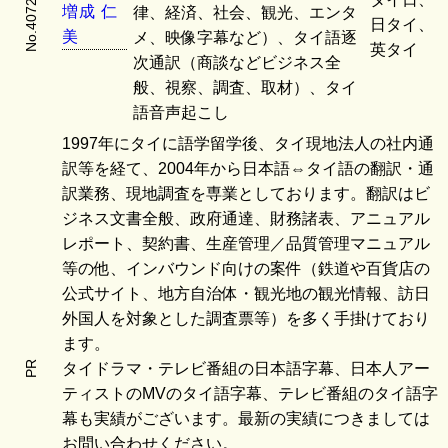
No.4072
増
成
仁
律、経済、社会、観光、エンタ
日タイ、
美
メ、映像字幕など）、タイ語逐
英タイ
次通訳（商談などビジネス全
般、視察、調査、取材）、タイ
語音声起こし
1997年にタイに語学留学後、タイ現地法人の社内通
訳等を経て、2004年から日本語⇔タイ語の翻訳・通
訳業務、現地調査を専業としております。翻訳はビ
ジネス文書全般、政府通達、財務諸表、アニュアル
レポート、契約書、生産管理／品質管理マニュアル
等の他、インバウンド向けの案件（鉄道や百貨店の
公式サイト、地方自治体・観光地の観光情報、訪日
外国人を対象とした調査票等）を多く手掛けており
ます。
PR
タイドラマ・テレビ番組の日本語字幕、日本人アー
ティストのMVのタイ語字幕、テレビ番組のタイ語字
幕も実績がございます。最新の実績につきましては
お問い合わせください。