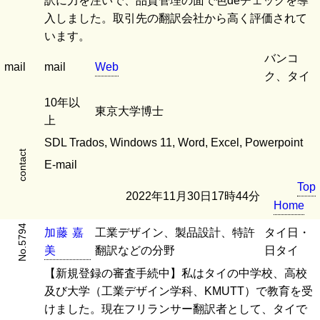
訳に力を注いで、品質管理の面で色deチェックを導
入しました。取引先の翻訳会社から高く評価されて
います。
バンコ
mail
mail
Web
ク、タイ
10年以
東京大学博士
上
SDL Trados, Windows 11, Word, Excel, Powerpoint
contact
E-mail
Top
2022年11月30日17時44分
Home
No.5794
加
藤
嘉
工業デザイン、製品設計、特許
タイ日・
美
翻訳などの分野
日タイ
【新規登録の審査手続中】私はタイの中学校、高校
及び大学（工業デザイン学科、KMUTT）で教育を受
けました。現在フリランサー翻訳者として、タイで