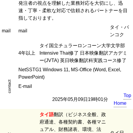
発注者の視点を理解した業務対応を大切にし、迅
速・丁寧・柔軟な対応で信頼されるパートナーを目
指しております。
タイ・バ
mail
mail
ンコク
タイ国立チュラーロンコーン大学文学部
4年以上
Intensive Thai修了 日本映像翻訳アカデミ
ー(JVTA) 英日映像翻訳科実践コース修了
NetSSTG1 Windows 11, MS-Office (Word, Excel,
PowerPoint)
contact
E-mail
Top
2025年05月09日19時01分
Home
タイ語
翻訳（ビジネス全般、政
府通達、各種契約書、各種マニ
ュアル、財務諸表、環境、法
タイ日、