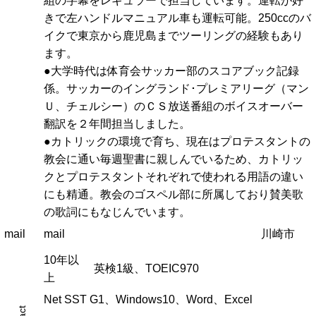
組の字幕をレギュラーで担当しています。運転が好
きで左ハンドルマニュアル車も運転可能。250ccのバ
イクで東京から鹿児島までツーリングの経験もあり
ます。
●大学時代は体育会サッカー部のスコアブック記録
係。サッカーのイングランド･プレミアリーグ（マン
Ｕ、チェルシー）のＣＳ放送番組のボイスオーバー
翻訳を２年間担当しました。
●カトリックの環境で育ち、現在はプロテスタントの
教会に通い毎週聖書に親しんでいるため、カトリッ
クとプロテスタントそれぞれで使われる用語の違い
にも精通。教会のゴスペル部に所属しており賛美歌
の歌詞にもなじんでいます。
mail
mail
川崎市
10年以
英検1級、TOEIC970
上
Net SST G1、Windows10、Word、Excel