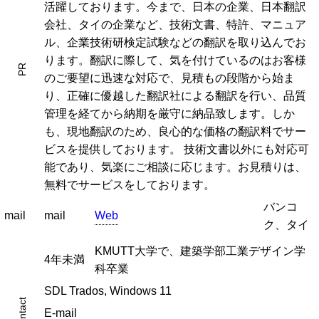
活躍しております。今まで、日本の企業、日本翻訳
会社、タイの企業など、技術文書、特許、マニュア
ル、企業技術研検定試験などの翻訳を取り込んでお
ります。翻訳に際して、気を付けているのはお客様
PR
のご要望に迅速な対応で、見積もの段階から始ま
り、正確に優越した翻訳社による翻訳を行い、品質
管理を経てから納期を厳守に納品致します。しか
も、現地翻訳のため、良心的な価格の翻訳料でサー
ビスを提供しております。 技術文書以外にも対応可
能であり、気楽にご相談に応じます。お見積りは、
無料でサービスをしております。
バンコ
mail
mail
Web
ク、タイ
KMUTT大学で、建築学部工業デザイン学
4年未満
科卒業
SDL Trados, Windows 11
contact
E-mail