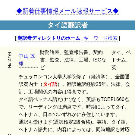
◆新着仕事情報メール速報サービス◆
タイ語翻訳者
[
翻訳者ディレクトリのホーム
|
キーワード検索
]
財務諸表、監査報告書、契約
タイ、ベ
No.2794
中
山
政
書、監査、法律、工場、ISOな
トナム、
雄
ど
英
チュラロンコン大学大学院修了（経済学）。全国通
訳案内士（
タイ語
）。翻訳通訳経験25年。法律、会
計、工場関係の内容は得意です。
タイ語ベトナム語だけでなく、英語もTOEFL660点
で、リーディングは満点です。時期によってタイ、
ベトナム、日本のいずれかに在住しています。
通訳も受けます(通訳検定2級合格)。英語、タイ語、
ベトナム語共に、内容によっては、同時通訳も対応