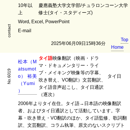
10年以
慶應義塾大学文学部/チュラロンコーン大学
上
修士(タイ・スタディーズ)
Word, Excel, PowerPoint
contact
E-mail
Top
2025年06月09日15時36分
Home
タイ語
映像翻訳（映画・ドラ
松
本
（
M
マ・ドキュメンタリー・ライ
a
t
s
u
m
o
t
No.6019
ブ・メイキング映像等の字幕、
o
）
裕
美
タイ日
吹き替え、VO翻訳）文芸翻訳、
（
Y
u
m
i
タイ語音声起こし、タイ日通訳
）
（逐次）
2006年よりタイ在住。タイ語→日本語の映像翻訳
者、およびタイ日通訳として活動しています。字
幕・吹き替え・VO翻訳のほか、タイ語監修、歌詞翻
訳、文芸翻訳、コラム執筆、原文のないスクリプト