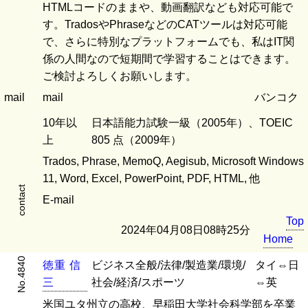
HTMLコードのままや、動画翻訳なども対応可能で
す。TradosやPhraseなどのCATツールは対応可能
で、さらに特別なプラットフォームでも、私はIT関
係の人間なので短期間で学習することはできます。
ご検討よろしくお願いします。
mail
mail
バンコク
10年以
日本語能力試験一級（2005年）、TOEIC
上
805 点（2009年）
Trados, Phrase, MemoQ, Aegisub, Microsoft Windows
11, Word, Excel, PowerPoint, PDF, HTML, 他
contact
E-mail
Top
2024年04月08日08時25分
Home
No.4840
徳
重
信
ビジネス全般/法律/製造業/環境/
タイ⇔日
三
社会/経済/スポーツ
⇔英
米国ユタ州立の高校、早稲田大学社会科学部を卒業