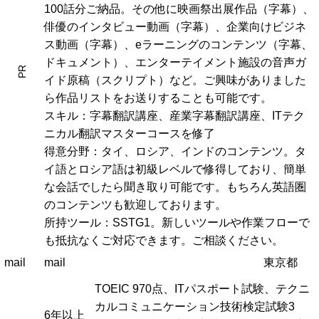
100話分ご納品。その他に映画祭出展作品（字幕）、
俳優のインタビュー動画（字幕）、企業向けビジネ
ス動画（字幕）、eラーニングのコンテンツ（字幕、
ドキュメント）、エンターテイメント施設の音声ガ
PR
イド原稿（スクリプト）など。ご興味がありました
ら作品リストをお送りすることも可能です。
スキル：字幕翻訳講座、産業字幕翻訳講座、ITテク
ニカル翻訳マスターコースを修了
得意分野：タイ、ロシア、インドのコンテンツ。タ
イ語とロシア語は初級レベルで修得しており、簡単
な会話でしたら聞き取り可能です。もちろん英語圏
のコンテンツも歓迎しております。
所持ツール：SSTG1。新しいツールや作業フローで
も抵抗なくご対応できます。ご相談ください。
mail
mail
東京都
TOEIC 970点、ITパスポート試験、テクニ
カルコミュニケーション技術検定試験3
6年以上