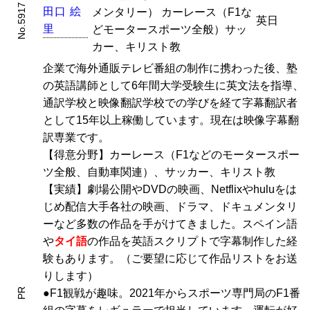
No.5917
田
口
絵
メンタリー） カーレース（F1な
英日
里
どモータースポーツ全般）サッ
カー、キリスト教
企業で海外通販テレビ番組の制作に携わった後、塾
の英語講師として6年間大学受験生に英文法を指導、
通訳学校と映像翻訳学校での学びを経て字幕翻訳者
として15年以上稼働しています。現在は映像字幕翻
訳専業です。
【得意分野】カーレース（F1などのモータースポー
ツ全般、自動車関連）、サッカー、キリスト教
【実績】劇場公開やDVDの映画、Netflixやhuluをは
じめ配信大手各社の映画、ドラマ、ドキュメンタリ
ーなど多数の作品を手がけてきました。スペイン語
や
タイ語
の作品を英語スクリプトで字幕制作した経
験もあります。（ご要望に応じて作品リストをお送
りします）
PR
●F1観戦が趣味。2021年からスポーツ専門局のF1番