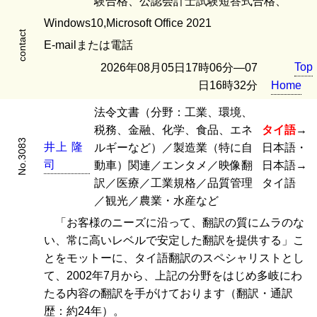
験合格、公認会計士試験短答式合格、
Windows10,Microsoft Office 2021
contact
E-mailまたは電話
Top
2026年08月05日17時06分―07
日16時32分
Home
法令文書（分野：工業、環境、
税務、金融、化学、食品、エネ
タイ語
→
No.3083
井
上
隆
ルギーなど）／製造業（特に自
日本語・
司
動車）関連／エンタメ／映像翻
日本語→
訳／医療／工業規格／品質管理
タイ語
／観光／農業・水産など
「お客様のニーズに沿って、翻訳の質にムラのな
い、常に高いレベルで安定した翻訳を提供する」こ
とをモットーに、タイ語翻訳のスペシャリストとし
て、2002年7月から、上記の分野をはじめ多岐にわ
たる内容の翻訳を手がけております（翻訳・通訳
歴：約24年）。