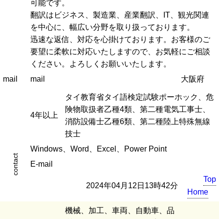
可能です。
翻訳はビジネス、製造業、産業翻訳、IT、観光関連
を中心に、幅広い分野を取り扱っております。
迅速な返信、対応を心掛けております。お客様のご
要望に柔軟に対応いたしますので、お気軽にご相談
ください。よろしくお願いいたします。
mail
mail
大阪府
タイ教育省タイ語検定試験ポーホック、危
険物取扱者乙種4類、第二種電気工事士、
4年以上
消防設備士乙種6類、第二種陸上特殊無線
技士
Windows、Word、Excel、Power Point
contact
E-mail
Top
2024年04月12日13時42分
Home
機械、加工、車両、自動車、品