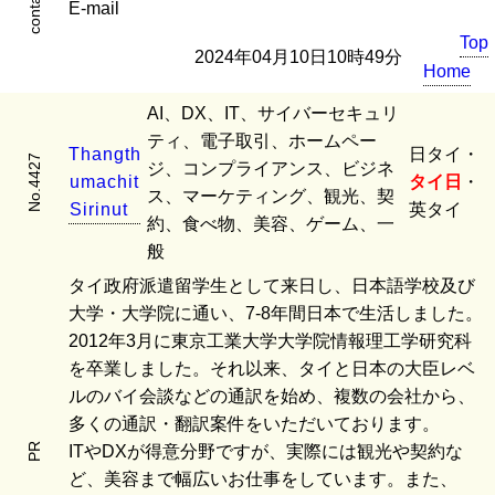
contact
E-mail
Top
2024年04月10日10時49分
Home
AI、DX、IT、サイバーセキュリ
ティ、電子取引、ホームペー
T
h
a
n
g
t
h
日タイ・
No.4427
ジ、コンプライアンス、ビジネ
u
m
a
c
h
i
t
タイ日
・
ス、マーケティング、観光、契
S
i
r
i
n
u
t
英タイ
約、食べ物、美容、ゲーム、一
般
タイ政府派遣留学生として来日し、日本語学校及び
大学・大学院に通い、7-8年間日本で生活しました。
2012年3月に東京工業大学大学院情報理工学研究科
を卒業しました。それ以来、タイと日本の大臣レベ
ルのバイ会談などの通訳を始め、複数の会社から、
多くの通訳・翻訳案件をいただいております。
PR
ITやDXが得意分野ですが、実際には観光や契約な
ど、美容まで幅広いお仕事をしています。また、