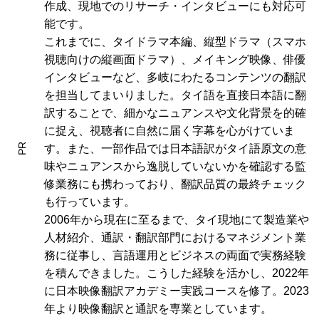
作成、現地でのリサーチ・インタビューにも対応可
能です。
これまでに、タイドラマ本編、縦型ドラマ（スマホ
視聴向けの縦画面ドラマ）、メイキング映像、俳優
インタビューなど、多岐にわたるコンテンツの翻訳
を担当してまいりました。タイ語を直接日本語に翻
訳することで、細かなニュアンスや文化背景を的確
に捉え、視聴者に自然に届く字幕を心がけていま
PR
す。また、一部作品では日本語訳がタイ語原文の意
味やニュアンスから逸脱していないかを確認する監
修業務にも携わっており、翻訳品質の最終チェック
も行っています。
2006年から現在に至るまで、タイ現地にて製造業や
人材紹介、通訳・翻訳部門におけるマネジメント業
務に従事し、言語運用とビジネスの両面で実務経験
を積んできました。こうした経験を活かし、2022年
に日本映像翻訳アカデミー実践コースを修了。2023
年より映像翻訳と通訳を専業としています。