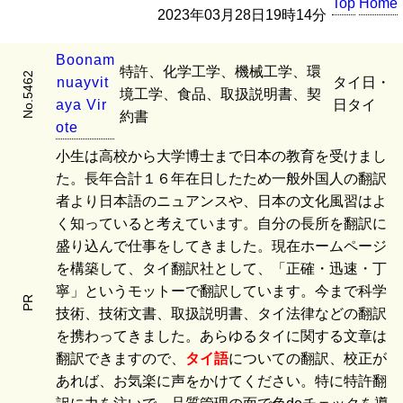
Top
Home
2023年03月28日19時14分
B
o
o
n
a
m
特許、化学工学、機械工学、環
No.5462
n
u
a
y
v
i
t
タイ日・
境工学、食品、取扱説明書、契
a
y
a
V
i
r
日タイ
約書
o
t
e
小生は高校から大学博士まで日本の教育を受けまし
た。長年合計１６年在日したため一般外国人の翻訳
者より日本語のニュアンスや、日本の文化風習はよ
く知っていると考えています。自分の長所を翻訳に
盛り込んで仕事をしてきました。現在ホームページ
を構築して、タイ翻訳社として、「正確・迅速・丁
寧」というモットーで翻訳しています。今まで科学
PR
技術、技術文書、取扱説明書、タイ法律などの翻訳
を携わってきました。あらゆるタイに関する文章は
翻訳できますので、
タイ語
についての翻訳、校正が
あれば、お気楽に声をかけてください。特に特許翻