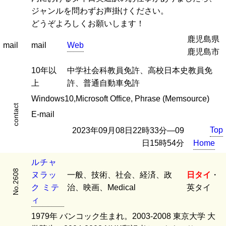
ジャンルを問わずお声掛けください。
どうぞよろしくお願いします！
鹿児島県
mail
mail
Web
鹿児島市
10年以
中学社会科教員免許、高校日本史教員免
上
許、普通自動車免許
Windows10,Microsoft Office, Phrase (Memsource)
contact
E-mail
Top
2023年09月08日22時33分―09
日15時54分
Home
ル
チ
ャ
No.2608
ヌ
ラ
ッ
一般、技術、社会、経済、政
日タイ
・
ク
ミ
テ
治、映画、Medical
英タイ
ィ
1979年 バンコック生まれ。2003-2008 東京大学 大