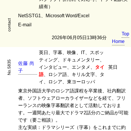
績有）
NetSSTG1、Microsoft Word/Excel
contact
E-mail
Top
2026年06月05日13時36分
Home
英日、字幕、映像、IT、スポッ
ティング、ドキュメンタリー、
No.5835
佐
藤
尚
インタビュー、エンタメ、
タイ
英日
子
語
、ロシア語、キリル文字、タ
イ、ロシア、東ヨーロッパ
東京外国語大学のロシア語課程を卒業後、社内翻訳
者、ソフトウェアローカライザーなどを経て、フリ
ーランスの映像字幕翻訳者として活動しておりま
す。一週間あたり最大でドラマ2話分のご納品が可能
です（要ご相談）。
主な実績：ドラマシリーズ（字幕）をこれまでに約