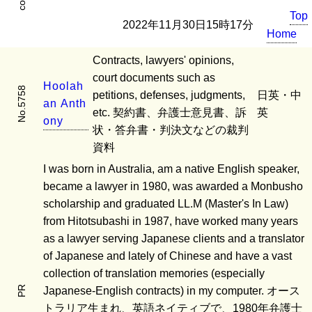
Top
2022年11月30日15時17分
Home
Contracts, lawyers' opinions,
court documents such as
H
o
o
l
a
h
No.5758
petitions, defenses, judgments,
日英・中
a
n
A
n
t
h
etc. 契約書、弁護士意見書、訴
英
o
n
y
状・答弁書・判決文などの裁判
資料
I was born in Australia, am a native English speaker,
became a lawyer in 1980, was awarded a Monbusho
scholarship and graduated LL.M (Master's In Law)
from Hitotsubashi in 1987, have worked many years
as a lawyer serving Japanese clients and a translator
of Japanese and lately of Chinese and have a vast
collection of translation memories (especially
PR
Japanese-English contracts) in my computer. オース
トラリア生まれ、英語ネイティブで、1980年弁護士