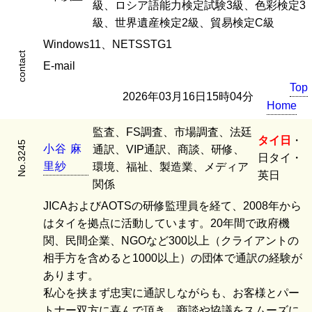
級、ロシア語能力検定試験3級、色彩検定3
級、世界遺産検定2級、貿易検定C級
Windows11、NETSSTG1
contact
E-mail
Top
2026年03月16日15時04分
Home
監査、FS調査、市場調査、法廷
タイ日
・
No.3245
小
谷
麻
通訳、VIP通訳、商談、研修、
日タイ・
里
紗
環境、福祉、製造業、メディア
英日
関係
JICAおよびAOTSの研修監理員を経て、2008年から
はタイを拠点に活動しています。20年間で政府機
関、民間企業、NGOなど300以上（クライアントの
相手方を含めると1000以上）の団体で通訳の経験が
あります。
私心を挟まず忠実に通訳しながらも、お客様とパー
トナー双方に喜んで頂き、商談や協議をスムーズに