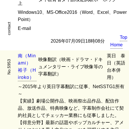
上
Windows10、MS-Office2016（Word、Excel、Power
Point）
contact
E-mail
Top
2026年07月09日18時08分
Home
南
（
M
i
n
英日 泰
映像翻訳（映画・ドラマ・ドキ
No.5953
a
m
i
）
日（英語
ュメンタリー・ライブ映像等の
裕
子
（
H
台本併
字幕翻訳）
i
r
o
k
o
）
用）
～2015年より英日字幕翻訳に従事、NetSSTG1所有
～
【実績】劇場公開作品、映画祭出品作品、配信作
品、放送作品、特典映像など。字幕制作会社にて契
約社員としてチェッカー業務にも従事しました。
【得意分野】最新の話題やポップカルチャー、アメ