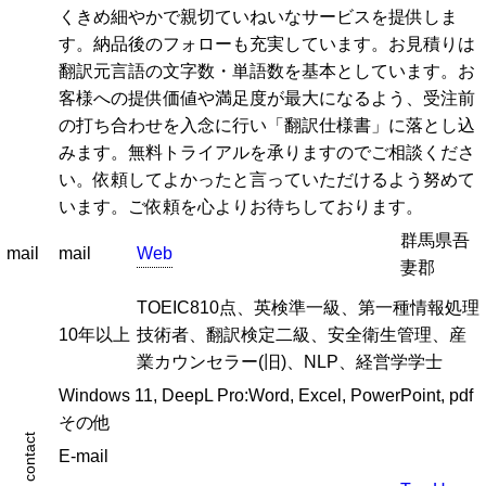
くきめ細やかで親切ていねいなサービスを提供しま
す。納品後のフォローも充実しています。お見積りは
翻訳元言語の文字数・単語数を基本としています。お
客様への提供価値や満足度が最大になるよう、受注前
の打ち合わせを入念に行い「翻訳仕様書」に落とし込
みます。無料トライアルを承りますのでご相談くださ
い。依頼してよかったと言っていただけるよう努めて
います。ご依頼を心よりお待ちしております。
群馬県吾
mail
mail
Web
妻郡
TOEIC810点、英検準一級、第一種情報処理
10年以上
技術者、翻訳検定二級、安全衛生管理、産
業カウンセラー(旧)、NLP、経営学学士
Windows 11, DeepL Pro:Word, Excel, PowerPoint, pdf
その他
contact
E-mail