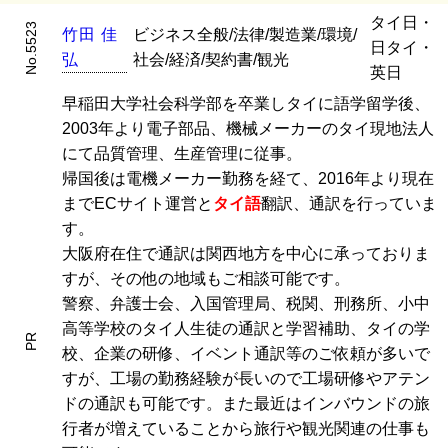
タイ日・
No.5523
竹
田
佳
ビジネス全般/法律/製造業/環境/
日タイ・
弘
社会/経済/契約書/観光
英日
早稲田大学社会科学部を卒業しタイに語学留学後、
2003年より電子部品、機械メーカーのタイ現地法人
にて品質管理、生産管理に従事。
帰国後は電機メーカー勤務を経て、2016年より現在
までECサイト運営と
タイ語
翻訳、通訳を行っていま
す。
大阪府在住で通訳は関西地方を中心に承っておりま
すが、その他の地域もご相談可能です。
警察、弁護士会、入国管理局、税関、刑務所、小中
高等学校のタイ人生徒の通訳と学習補助、タイの学
PR
校、企業の研修、イベント通訳等のご依頼が多いで
すが、工場の勤務経験が長いので工場研修やアテン
ドの通訳も可能です。また最近はインバウンドの旅
行者が増えていることから旅行や観光関連の仕事も