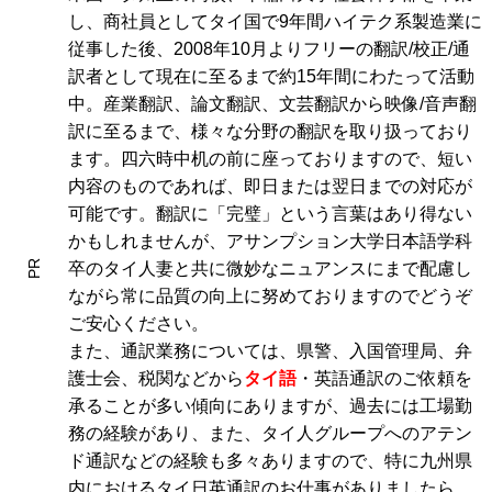
し、商社員としてタイ国で9年間ハイテク系製造業に
従事した後、2008年10月よりフリーの翻訳/校正/通
訳者として現在に至るまで約15年間にわたって活動
中。産業翻訳、論文翻訳、文芸翻訳から映像/音声翻
訳に至るまで、様々な分野の翻訳を取り扱っており
ます。四六時中机の前に座っておりますので、短い
内容のものであれば、即日または翌日までの対応が
可能です。翻訳に「完璧」という言葉はあり得ない
かもしれませんが、アサンプション大学日本語学科
PR
卒のタイ人妻と共に微妙なニュアンスにまで配慮し
ながら常に品質の向上に努めておりますのでどうぞ
ご安心ください。
また、通訳業務については、県警、入国管理局、弁
護士会、税関などから
タイ語
・英語通訳のご依頼を
承ることが多い傾向にありますが、過去には工場勤
務の経験があり、また、タイ人グループへのアテン
ド通訳などの経験も多々ありますので、特に九州県
内におけるタイ日英通訳のお仕事がありましたら、