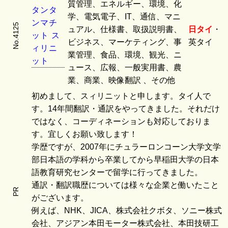
質管理、エネルギー、環境、化
タ
ン
タ
学、電気電子、IT、通信、マニ
ン
マ
チ
No.4125
ュアル、仕様書、取扱説明書、
日タイ
・
ッ
ト
ス
ビジネス、マーケティング、事
英タイ
ィ
リ
ニ
業管理、食品、環境、観光、ニ
ッ
ト
ュース、広報、一般実用書、農
業、商業、映像翻訳 、その他
初めまして、スィリニットと申します。タイ人で
す。14年間翻訳・通訳をやってきました。それだけ
ではなく、コーディネーションも対応しておりま
す。宜しくお願い致します！
学歴ですが、2007年にチュラーロンコーン大学文学
部日本語の学科から卒業してから早稲田大学の日本
語教育研究センターで留学に行ってきました。
通訳・翻訳職歴については様々な企業と働いたこと
PR
がございます。
例えば、NHK、JICA、株式会社クボタ、ソニー株式
会社、アジアン本田モーター株式会社、本田技研工