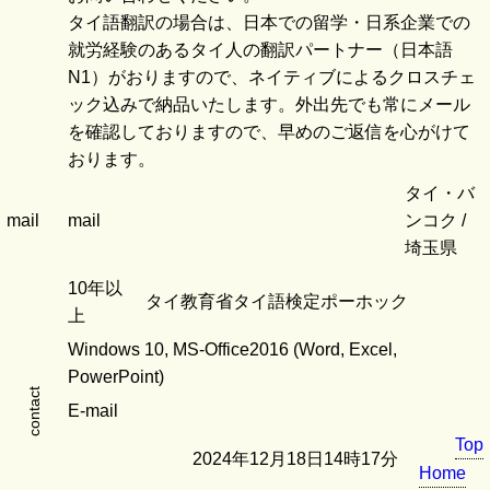
タイ語翻訳の場合は、日本での留学・日系企業での
就労経験のあるタイ人の翻訳パートナー（日本語
N1）がおりますので、ネイティブによるクロスチェ
ック込みで納品いたします。外出先でも常にメール
を確認しておりますので、早めのご返信を心がけて
おります。
タイ・バ
mail
mail
ンコク /
埼玉県
10年以
タイ教育省タイ語検定ポーホック
上
Windows 10, MS-Office2016 (Word, Excel,
PowerPoint)
contact
E-mail
Top
2024年12月18日14時17分
Home