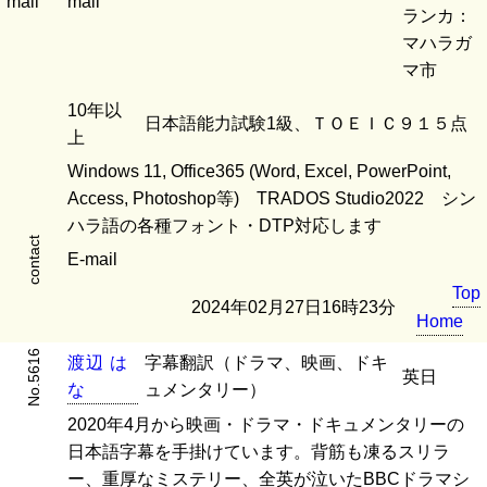
mail
mail
ランカ：
マハラガ
マ市
10年以
日本語能力試験1級、ＴＯＥＩＣ９１５点
上
Windows 11, Office365 (Word, Excel, PowerPoint,
Access, Photoshop等) TRADOS Studio2022 シン
ハラ語の各種フォント・DTP対応します
contact
E-mail
Top
2024年02月27日16時23分
Home
No.5616
渡
辺
は
字幕翻訳（ドラマ、映画、ドキ
英日
な
ュメンタリー）
2020年4月から映画・ドラマ・ドキュメンタリーの
日本語字幕を手掛けています。背筋も凍るスリラ
ー、重厚なミステリー、全英が泣いたBBCドラマシ