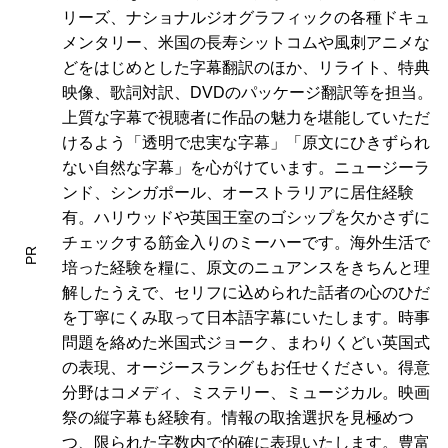
リーズ、ナショナルジオグラフィックの各種ドキュ
メンタリー、米国の長寿シットコムや風刺アニメな
どをはじめとした字幕翻訳のほか、リライト、特典
映像、歌詞対訳、DVDのパッケージ翻訳等を担当。
上質な字幕で視聴者に作品の魅力を堪能していただ
けるよう「透明で忠実な字幕」「原文にひきずられ
ない自然な字幕」を心がけています。ニュージーラ
ンド、シンガポール、オーストラリアに居住経験
有。ハリウッドや英国王室のゴシップを欠かさずに
チェックする筋金入りのミーハーです。海外生活で
PR
培った経験を糧に、原文のニュアンスをきちんと理
解したうえで、セリフに込められた話者の心のひだ
を丁寧にくみ取って日本語字幕にいたします。時事
問題を絡めた米国式ジョーク、まわりくどい英国式
の表現、オージースラングもお任せください。得意
分野はコメディ、ミステリー、ミュージカル。映画
祭の縦字幕も経験有。情報の取捨選択を見極めつ
つ、限られた字数内で的確に表現いたします。豊富