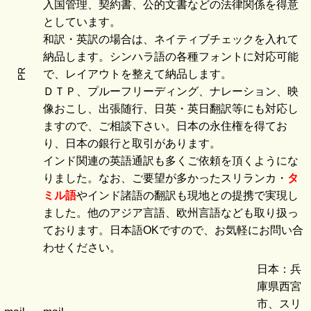
入国管理、契約書、公的文書などの法律関係を得意
としています。
和訳・英訳の場合は、ネイティブチェックを入れて
納品します。シンハラ語の各種フォントに対応可能
PR
で、レイアウトを整えて納品します。
ＤＴＰ、プルーフリーディング、ナレーション、映
像おこし、出張随行、日英・英日翻訳等にも対応し
ますので、ご相談下さい。日本の永住権を得てお
り、日本の銀行と取引があります。
インド関連の英語通訳も多くご依頼を頂くようにな
りました。なお、ご要望が多かったスリランカ・
タ
ミル語
やインド諸語の翻訳も現地との提携で実現し
ました。他のアジア言語、欧州言語なども取り扱っ
ております。日本語OKですので、お気軽にお問い合
わせください。
日本：兵
庫県西宮
市、スリ