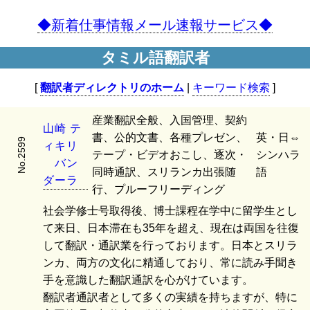
◆新着仕事情報メール速報サービス◆
タミル語翻訳者
[
翻訳者ディレクトリのホーム
|
キーワード検索
]
産業翻訳全般、入国管理、契約
山
崎
テ
書、公的文書、各種プレゼン、
英・日⇔
No.2599
ィ
キ
リ
テープ・ビデオおこし、逐次・
シンハラ
バ
ン
同時通訳、スリランカ出張随
語
ダ
ー
ラ
行、プルーフリーディング
社会学修士号取得後、博士課程在学中に留学生とし
て来日、日本滞在も35年を超え、現在は両国を往復
して翻訳・通訳業を行っております。日本とスリラ
ンカ、両方の文化に精通しており、常に読み手聞き
手を意識した翻訳通訳を心がけています。
翻訳者通訳者として多くの実績を持ちますが、特に