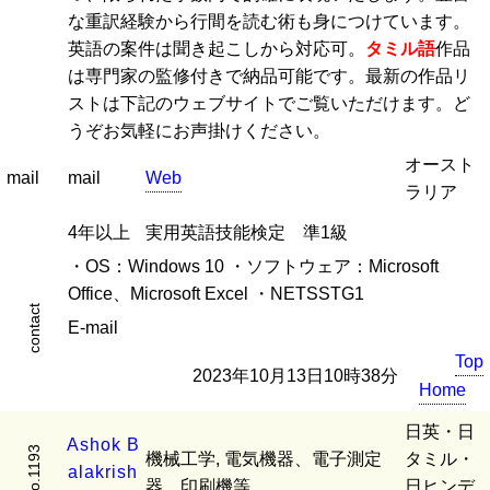
な重訳経験から行間を読む術も身につけています。
英語の案件は聞き起こしから対応可。
タミル語
作品
は専門家の監修付きで納品可能です。最新の作品リ
ストは下記のウェブサイトでご覧いただけます。ど
うぞお気軽にお声掛けください。
オースト
mail
mail
Web
ラリア
4年以上
実用英語技能検定 準1級
・OS：Windows 10 ・ソフトウェア：Microsoft
Office、Microsoft Excel ・NETSSTG1
contact
E-mail
Top
2023年10月13日10時38分
Home
日英・日
A
s
h
o
k
B
No.1193
機械工学, 電気機器、電子測定
タミル・
a
l
a
k
r
i
s
h
器、印刷機等
日ヒンデ