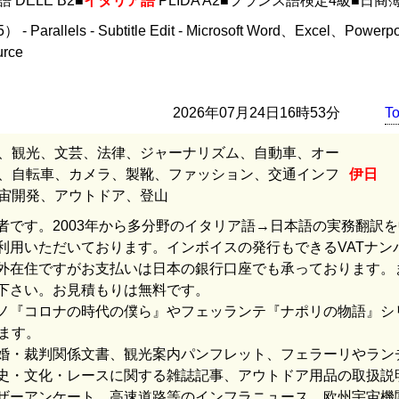
 DELE B2■
イタリア語
PLIDA A2■フランス語検定4級■日商
- Parallels - Subtitle Edit - Microsoft Word、Excel、Powerpoi
rce
2026年07月24日16時53分
T
、観光、文芸、法律、ジャーナリズム、自動車、オー
、自転車、カメラ、製靴、ファッション、交通インフ
伊日
宙開発、アウトドア、登山
者です。2003年から多分野のイタリア語→日本語の実務翻訳
利用いただいております。インボイスの発行もできるVATナン
外在住ですがお支払いは日本の銀行口座でも承っております。
下さい。お見積もりは無料です。
ノ『コロナの時代の僕ら』やフェッランテ『ナポリの物語』シ
ます。
婚・裁判関係文書、観光案内パンフレット、フェラーリやラン
史・文化・レースに関する雑誌記事、アウトドア用品の取扱説
ザーアンケート、高速道路等のインフラニュース、欧州宇宙機