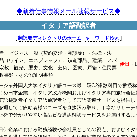
◆新着仕事情報メール速報サービス◆
イタリア語翻訳者
[
翻訳者ディレクトリのホーム
|
キーワード検索
]
備、ビジネス一般（契約交渉・商談等）・法律・法
品（ワイン、エスプレッソ）、鉄道部品、建築、アパ
伊日
・
宗教、観光、歴史、文化、芸術、医療、戸籍・住民票
政書類・その他証明書類
ージャ外国人大学イタリア語コース最上級C2複数科目で教授
じめ日本企業、イタリア政府機関およびイタリア専門旅行会社
ア語翻訳者イタリア語通訳者として言語関連サービスを提供し
を通してご依頼者様のニーズを直接汲み取り、丁寧なリサーチ
正確で分かりやすい高品質な通訳翻訳サービスをお届けするよ
日伊企業における勤務経験や会社員としての視点、およびイタ
仕事を通して得た経験をもとに、商習慣や業務上の考え方や取