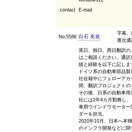
contact
E-mail
字幕、
白
石
友
規
No.5586
逐次通
英日、独日、西日翻訳の
はご相談ください。通訳
績と経験を以下に記しま
ドイツ系の自動車部品製
社在籍中にフェローアカ
間、翻訳プロジェクトの
その後、日系の自動車用
社には2年4カ月勤務し
車用ウインドウモーター
ダーを担当。
2020年10月、日本
のインフラ開発などに関