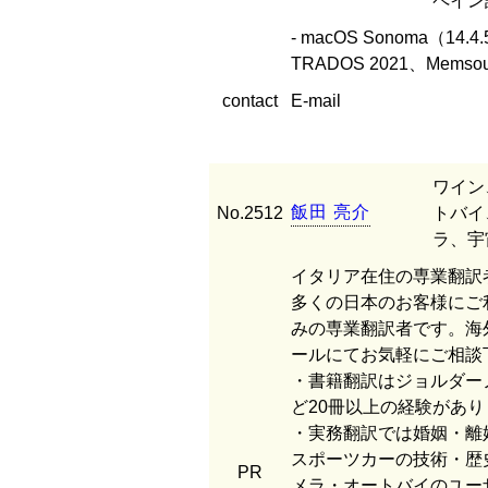
ペイン語
- macOS Sonoma（14.4.5） 
TRADOS 2021、Memsou
contact
E-mail
ワイン
飯
田
亮
介
No.2512
トバイ
ラ、宇
イタリア在住の専業翻訳
多くの日本のお客様にご
みの専業翻訳者です。海
ールにてお気軽にご相談
・書籍翻訳はジョルダー
ど20冊以上の経験があり
・実務翻訳では婚姻・離
スポーツカーの技術・歴
PR
メラ・オートバイのユー