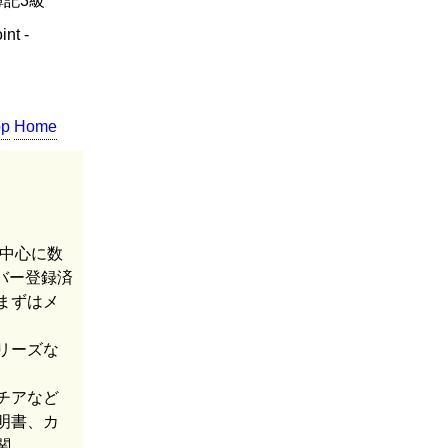
簿記3級
nt -
op
Home
を中心に数
バー登録済
まずはメ
リーズな
チアなど
明書、カ
関