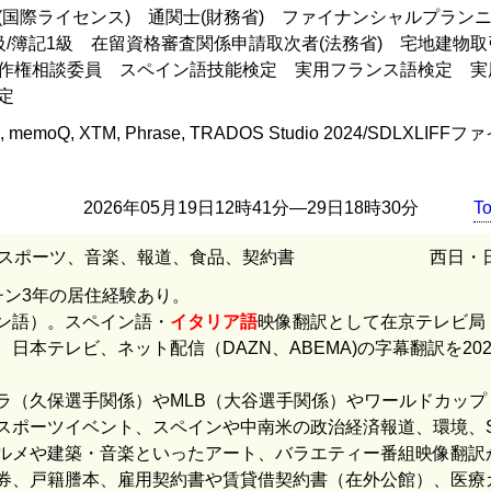
(国際ライセンス) 通関士(財務省) ファイナンシャルプラン
級/簿記1級 在留資格審査関係申請取次者(法務省) 宅地建物
作権相談委員 スペイン語技能検定 実用フランス語検定 実
定
cel, memoQ, XTM, Phrase, TRADOS Studio 2024/SDLXLIFF
2026年05月19日12時41分―29日18時30分
T
スポーツ、音楽、報道、食品、契約書
西日・
チン3年の居住経験あり。
ン語）。スペイン語・
イタリア語
映像翻訳として在京テレビ局
、日本テレビ、ネット配信（DAZN、ABEMA)の字幕翻訳を20
ラ（久保選手関係）やMLB（大谷選手関係）やワールドカップ
スポーツイベント、スペインや中南米の政治経済報道、環境、S
ルメや建築・音楽といったアート、バラエティー番組映像翻訳
券、戸籍謄本、雇用契約書や賃貸借契約書（在外公館）、医療