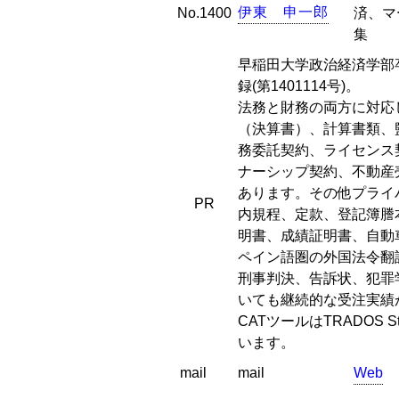
伊
東
申
一
郎
No.1400
済、マ
集
早稲田大学政治経済学部
録(第1401114号)。
法務と財務の両方に対応
（決算書）、計算書類、
務委託契約、ライセンス
ナーシップ契約、不動産
あります。その他プライ
PR
内規程、定款、登記簿謄
明書、成績証明書、自動
ペイン語圏の外国法令翻
刑事判決、告訴状、犯罪
いても継続的な受注実績
CATツールはTRADOS S
います。
mail
mail
Web