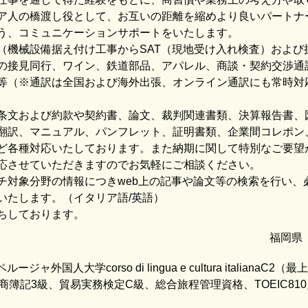
ア人の橋渡し役として、お互いの距離を縮めより良いパートナ
う、コミュニケーションサポートをいたします。
（機械設備据え付け工事からSAT（現地受け入れ検査）および
の接見同行、ワイン、鉄道部品、アパレル、商談・契約交渉通
等（※通訳は全国および海外出張、オンライン通訳にも常時対
条文および約款や契約書、論文、裁判関連書類、決算報告書、
翻訳、マニュアル、パンフレット、証明書類、企業間コレポン
ど各種対応いたしております。また納期に関して特別なご要望
応させていただきますのでお気軽にご相談ください。
チ対象分野の情報につきweb上の記事や論文等の検索を行い、
いたします。（イタリア語/英語）
ちしております。
福岡県
ペルージャ外国人大学corso di lingua e cultura italianaC2
商簿記3級、貿易実務検定C級、総合旅程管理資格、TOEIC810