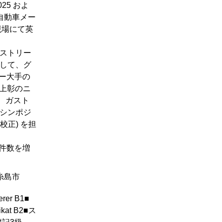
25 およ
系自動車メー
現場にて英
、ストリー
として、グ
ー大手の
池上彰のニ
、ガスト
催シンポジ
校正) を担
事件数を増
糸島市
rer B1■
kat B2■ス