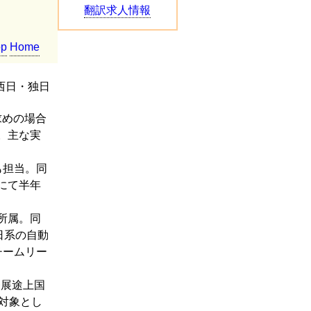
翻訳求人情報
op
Home
西日・独日
求めの場合
。主な実
も担当。同
にて半年
所属。同
日系の自動
チームリー
発展途上国
対象とし