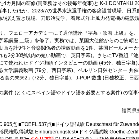
カ月間の研修(同業務はその後毎年従事)と K-1 DONTAKU 20
訳に従事したほか、2023/7の世界水泳選手権の客席設営現場、日
鋳造機の据え置き現場、刀鍛冶見学、着床式洋上風力発電機の建設
り、フェローアカデミーにて通信講座『字幕・吹替 上級』を
字幕講座 上級』を修了。実務では、某国大使館からのご依頼
動画を計9件と音楽関係者の誘致動画を1件、某国ビールメーカ
れも2分30秒以内の短い動画で、英日字幕)。さらにTV番組『
て使われたドイツ街頭インタビューの動画 (45分、独日字幕)
大学講義動画 (79分、西日字幕)、ベルリン日独センター 共
食の未来2」(72分、独日字幕)、J-POP 数曲 (日独校正、日西
案件 (とくにスペイン語やドイツ語を必要とする案件) の従
福岡県
C 905点 ■TOEFL 537点■ドイツ語試験 Deutschtest für Zuwande
権取得試験 Einburgerungstest■ドイツ語試験 Goethe-Zertifi