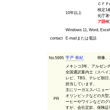
ＣＦＰ
検定1
10年以上
化庁著
ア語
検
Windows 11, Word, Ex
contact
E-mailまたは電話
宇
戸
裕
紀
映像、
No.5995
メキシコ3年、アルゼン
全国通訳案内士（スペイ
レビ、TBS、テレビ朝日
担当しています。
主にリーガエスパニョー
オリンピックなどの大型
PR
ーヒーやワインなどのグ
すが、会社定款、保険証