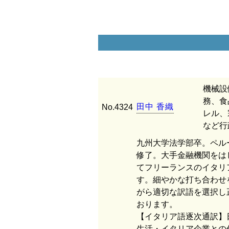
機械設
務、食
田
中
香
織
No.4324
レル、
など行
九州大学法学部卒。ペル
修了。大手金融機関をは
てフリーランスのイタリ
す。細やかな打ち合わせ
がら適切な訳語を選択し
おります。
【イタリア語逐次通訳】
生活・イタリア企業との