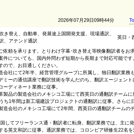
2026年07月29日09時44分
T
吹き替え、自動車、発展途上国開発支援、現場通訳、
英日・
訳、アテンド通訳
ご依頼を承ります。とりわけ字幕･吹き替え等映像翻訳者をお
案件についても、国内外問わず短期から長期まで対応可能です
すので、お目通しください。
造会社にて2年半、経営管理グループに所属し、独日翻訳業務
デミーの通信講座で翻訳技術を学んだのち、翻訳エージェント
コーディネート業務に従事。
革製品の製造会社のメキシコ工場にて西英日の通翻訳チームに
、うち1年間は新工場建設プロジェクトの通翻訳に従事。さらに
製造会社のメキシコ工場にて2年間、西英日の通翻訳チームの
へ本帰国してフリーランス通・翻訳者に転身。翻訳業務では、主に
する英文和訳に従事。通訳業務では、コロンビア研修生22名を