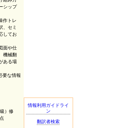
ーシップ
操作トレ
訳、セミ
応してお
図面や仕
、機械翻
がある場
必要な情報
情報利用ガイドライ
ン
（最上級）修
点
翻訳者検索