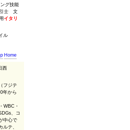
ニング技能
取引士 文
用
イタリ
ファイル
op
Home
日西
（フジテ
20年から
・WBC・
DGs、コ
が中心で
カルテ、