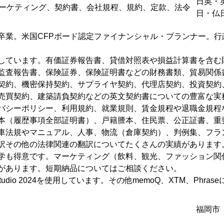
日英・
ーケティング、契約書、会社規程、規約、定款、法令
日・仏
卒業。米国CFPボード認定ファイナンシャル・プランナー。行
しています。有価証券報告書、貸借対照表や損益計算書を含む
監査報告書、保険証券、保険証明書などの財務書類、貿易関係
契約、機密保持契約、サプライヤ契約、代理店契約、投資契約
売買契約、建築請負契約などの英文契約書についての豊富な実
バシーポリシー、利用規約、就業規則、賃金規程や退職金規程
本（履歴事項全部証明書）、戸籍謄本、住民票、公正証書、重
車法規やマニュアル、人事、物流（倉庫契約）、判例集、フラ
訳その他の法律関連の翻訳についてたくさんの実績があります
学も得意です。マーケティング（飲料、観光、ファッション関
があります。短期納品についてはご相談ください。
tudio 2024を使用しています。その他memoQ、XTM、Phras
福岡市