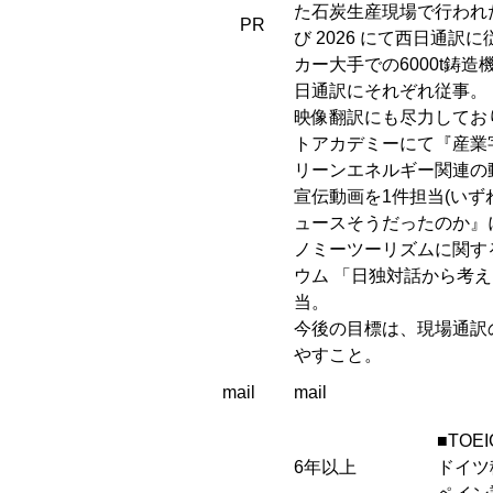
た石炭生産現場で行われた4
PR
び 2026 にて西日通
カー大手での6000t
日通訳にそれぞれ従事。
映像翻訳にも尽力してお
トアカデミーにて『産業
リーンエネルギー関連の
宣伝動画を1件担当(いず
ュースそうだったのか』に
ノミーツーリズムに関する
ウム 「日独対話から考える
当。
今後の目標は、現場通訳の
やすこと。
mail
mail
■TOEI
6年以上
ドイツ移民