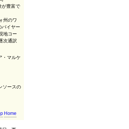
験が豊富で
ォ州のワ
ど）へのバイヤー
現地コー
逐次通訳
ア・マルケ
（オープンソースの
op
Home