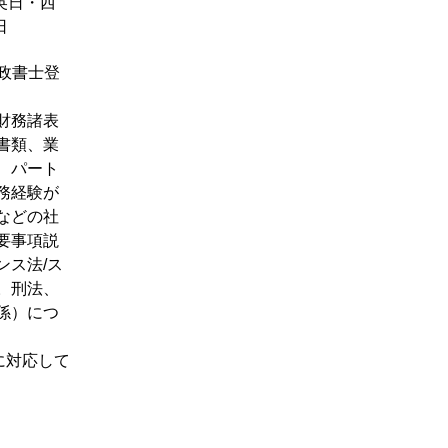
英日・西
日
政書士登
財務諸表
書類、業
、パート
務経験が
などの社
要事項説
ンス法/ス
。刑法、
係）につ
eに対応して