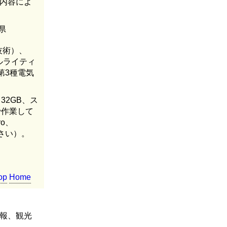
内容によ
県
技術）、
ルライティ
第3種電気
: 32GB、ス
で作業して
ro、
ださい）。
op
Home
内報、観光