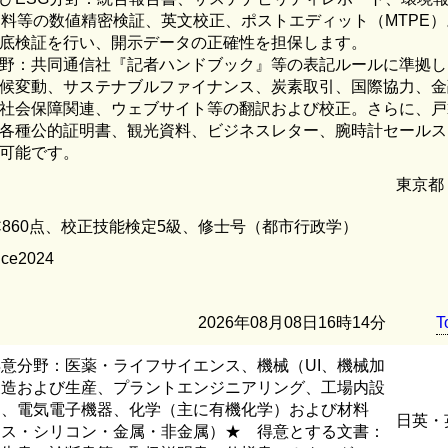
R資料等の数値精密検証、英文校正、ポストエディット（MTPE
底検証を行い、開示データの正確性を担保します。
野：共同通信社『記者ハンドブック』等の表記ルールに準拠し
候変動、サステナブルファイナンス、炭素取引、国際協力、金
社会保障関連、ウェブサイト等の翻訳および校正。さらに、戸
各種公的証明書、観光資料、ビジネスレター、腕時計セールス
可能です。
東京都
IC860点、校正技能検定5級、修士号（都市行政学）
ce2024
2026年08月08日16時14分
T
意分野：医薬・ライフサイエンス、機械（UI、機械加
製造および生産、プラントエンジニアリング、工場内設
）、電気電子機器、化学（主に有機化学）および材料
日英・
ラス・シリコン・金属・非金属）★ 得意とする文書：