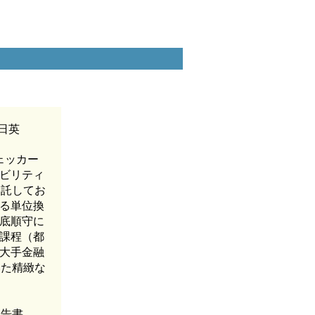
日英
ェッカー
ビリティ
受託してお
る単位換
底順守に
課程（都
大手金融
いた精緻な
報告書、