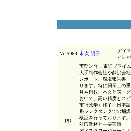
ディス
末
次
陽
子
No.5989
ィレポ
実務14年、東証プライ
大手制作会社や翻訳会社
レポート、環境報告書、
ります。特に開示上の重
算や桁数、本文と表・グ
おいて、高い精度とスピ
市行政学）修了、日本語
系シンクタンクでの翻訳
検証を行っております。
PR
対応業務と主要実績
ディスクロージャーおよ