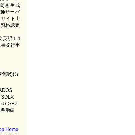
関連 生成
 各種サーバ
ｂサイト上
料 資格認定
7
、和文英訳１１
求書発行事
英翻訳)(分
RADOS
9、SDLX
007 SP3
線常時接続
op
Home