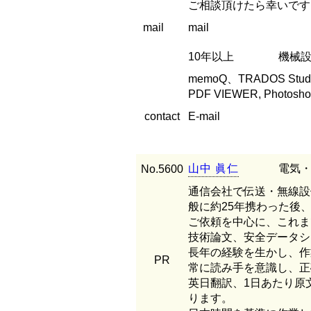
ご相談頂けたら幸いです
mail
mail
10年以上
機械設
memoQ、TRADOS Studio 
PDF VIEWER, Photosh
contact
E-mail
山
中
眞
仁
電気・
No.5600
通信会社で伝送・無線設
般に約25年携わった後
ご依頼を中心に、これま
技術論文、安全データシ
長年の経験を生かし、作
PR
常に読み手を意識し、正
英日翻訳、1日あたり原文
ります。