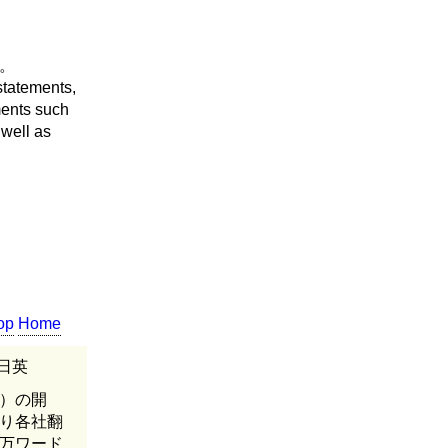
。
 statements,
ments such
 well as
op
Home
日英
ど）の開
り各社翻
万ワード