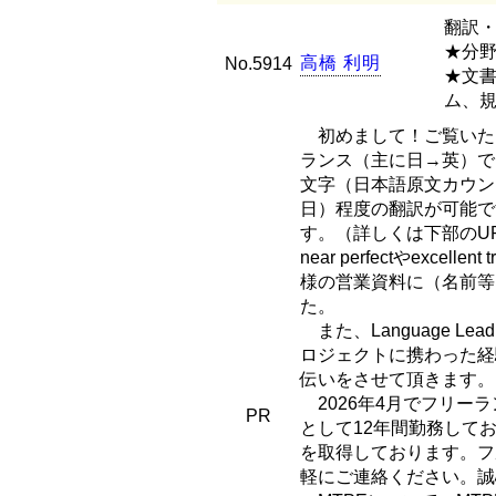
翻訳・
★分
高
橋
利
明
No.5914
★文
ム、規
初めまして！ご覧いた
ランス（主に日→英）で
文字（日本語原文カウント
日）程度の翻訳が可能で
す。（詳しくは下部のUR
near perfectやex
様の営業資料に（名前等
た。
また、Language 
ロジェクトに携わった経
伝いをさせて頂きます。
2026年4月でフリー
PR
として12年間勤務して
を取得しております。フ
軽にご連絡ください。誠