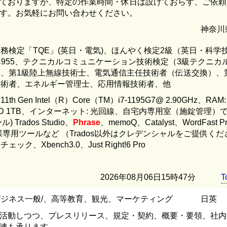
ておりますが、特定の作業時間・休日は設けておらず、ご依頼
す。お気軽にお問い合わせください。
神奈川
務検定「TQE」(英日・電気)、ほんやく検定2級（英日・科学
IC955、テクニカルコミュニケーション技術検定（3級テクニカ
、第1級陸上無線技術士、電気通信主任技術者（伝送交換）、
技術者、エネルギー管理士、応用情報技術者、他
h Gen Intel（R）Core（TM）i7-1195G7@ 2.90GHz、RAM
+HDD 1TB、インターネット: 光回線、自宅内専用室（施錠管理）
Trados Studio、
Phrase
、memoQ、Catalyst、WordFast P
、お客様専用ツールなど （Trados以外はクレデンシャルをご提供く
、Xbench3.0、Just Right!6 Pro
2026年08月06日15時47分
T
ビジネス一般/、高等教育、観光、マーケティング
日英
に活動しつつ、プレスリリース、規定・契約、概要・要領、社
連も承ります。