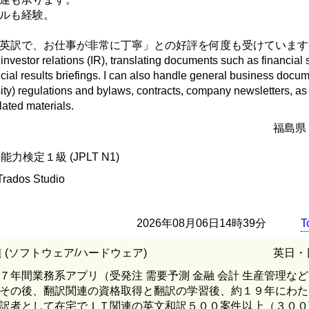
ルも経験。
。
英訳で、お仕事が非常に丁寧」との好評を何度も受けています
n investor relations (IR), translating documents such as financial
ncial results briefings. I can also handle general business docu
ty) regulations and bylaws, contracts, company newsletters, as
lated materials.
福島県
力検定１級 (JPLT N1)
Trados Studio
2026年08月06日14時39分
T
関連 (ソフトウェア/ハードウェア)
英日・
７年間業務系アプリ（受発注 需要予測 金融 会計 生産管理な
その後、翻訳関連の資格取得と翻訳の学習後、約１９年にわた
訳者として在宅でＩＴ関連の英文和訳５００案件以上（３００