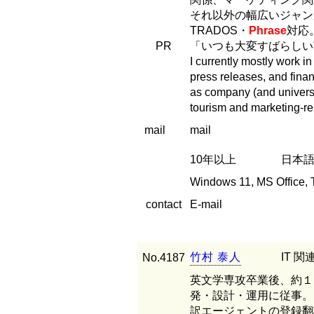
それ以外の幅広いジャン
TRADOS・
Phrase
対応
PR
「いつも大変すばらしい
I currently mostly work i
press releases, and fina
as company (and universi
tourism and marketing-re
mail
mail
10年以上
日本語能
Windows 11, MS Office, 
contact
E-mail
竹
村
泰
人
IT 
No.4187
英文学専攻卒業後、約１
発・設計・運用に従事。
訳エージェントの登録翻