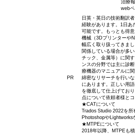
治療
web
日英・英日の技術翻訳者
経験があります。1日あた
可能です。もっとも得意
機械（3Dプリンターや
幅広く取り扱ってきまし
関係している場合が多い
チック、金属等）に関す
ンスの分野では主に診断
療機器のマニュアルに関
PR
綿密なリサーチを行いな
にあります。正しい用語
を徹底して仕上げており
点について依頼者様とコ
★CATについて
Trados Studio 20
PhotoshopやLigh
★MTPEについて
2018年以降、MTP