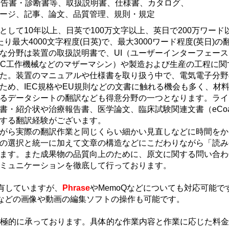
報告書・診断書等、取扱説明書、仕様書、カタログ、
ページ、記事、論文、品質管理、規則・規定
として10年以上、日英で100万文字以上、英日で200万ワード
り最大4000文字程度(日英)で、最大3000ワード程度(英日)の
な分野は装置の取扱説明書で、UI（ユーザーインターフェー
NC工作機械などのマザーマシン）や製造および生産の工程に関
た。装置のマニュアルや仕様書を取り扱う中で、電気電子分野
ため、IEC規格やEU規則などの文書に触れる機会も多く、材
るデータシートの翻訳なども得意分野の一つとなります。ライ
書・紹介状や治療報告書、医学論文、臨床試験関連文書（eCo
する翻訳経験がございます。
がら実際の翻訳作業と同じくらい細かい見直しなどに時間をか
の選択と統一に加えて文章の構造などにこだわりながら「読み
ます。また成果物の品質向上のために、原文に関する問い合わ
ミュニケーションを徹底して行っております。
22を所有していますが、
Phrase
やMemoQなどについても対応可能で
tworksなどの画像や動画の編集ソフトの操作も可能です。
Eも積極的に承っております。具体的な作業内容と作業に応じた料