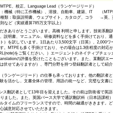
MTPE、校正、Language Lead（ランゲージリード）
野：機械（特に工作機械）、溶接、自動車、建築、IT
（MT
書種類：取扱説明書、ウェブサイト、カタログ、コラ
→英、
則など（実績通算785万文字以上）
だきありがとうございます。高橋 利明と申します。技術系翻
、説明書、マニュアル、研修資料などを多く手掛けており、通算
）を訳しています。1日あたり3,500文字（日英）、2,000ワ
す。MTPEも多く手掛けており、その場合は1.3倍程度の対応
L(note)をご覧ください。）エージェントのネイティブチェッ
cellent translationの評価を受けたこともございます。また、某翻訳
は伏せてありますが）、専門分野を持つ登録翻訳者として紹介
Lead（ランゲージリード）の仕事も承っております。他の翻訳者
験を活かし、文書全体の管理、用語の統一など、完璧な文書に
ランス翻訳者として13年目を迎えました。その前は防衛省で英
おりました。また、英国バース大学で通訳翻訳科（日本語課程）
ルタイムのフリーランスですので、時間の融通がききます。ど
心誠意対応させていただきます。