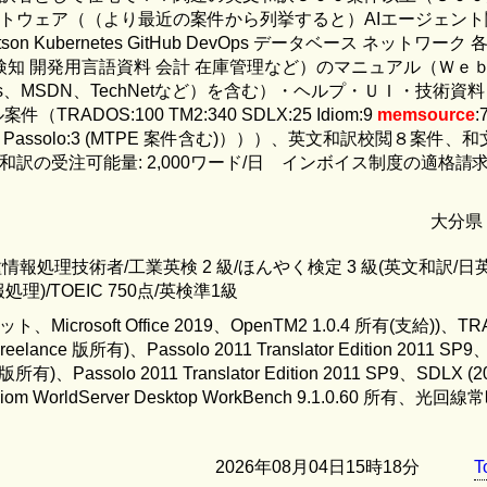
トウェア（（より最近の案件から列挙すると）AIエージェント
on Kubernetes GitHub DevOps データベース ネットワーク
検知 開発用言語資料 会計 在庫管理など）のマニュアル（Ｗｅ
Docs、MSDN、TechNetなど）を含む）・ヘルプ・ＵＩ・技術資
RADOS:100 TM2:340 SDLX:25 Idiom:9
memsource
:
space:1 Passolo:3 (MTPE 案件含む)）））、英文和訳校閲８案件
訳の受注可能量: 2,000ワード/日 インボイス制度の適格請
大分県
 種情報処理技術者/工業英検 2 級/ほんやく検定 3 級(英文和訳/日
処理)/TOEIC 750点/英検準1級
ビット、Microsoft Office 2019、OpenTM2 1.0.4 所有(支給))、T
reelance 版所有)、Passolo 2011 Translator Edition 2011 SP
 版所有)、Passolo 2011 Translator Edition 2011 SP9、SDLX (2
diom WorldServer Desktop WorkBench 9.1.0.60 所有、光回
2026年08月04日15時18分
T