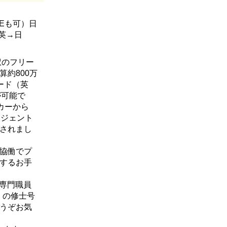
PEも可）日
英→日
訳のフリー
約800万
ード（英
が可能で
カーから
エージェント
されまし
と協働でプ
するお手
語専門職員
 の修士号
うぞお気