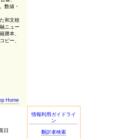
）。数値・
た和文校
融ニュー
籍謄本、
コピー、
op
Home
情報利用ガイドライ
ン
英日
翻訳者検索