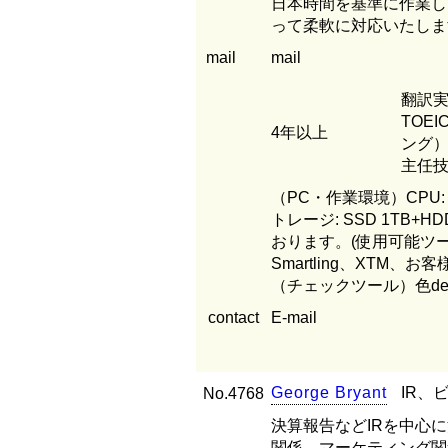
日本時間を基準に作業し
って柔軟に対応いたしま
mail
mail
翻訳実
TOE
4年以上
ング）
主任
（PC・作業環境）CPU: 11t
トレージ: SSD 1TB
おります。(使用可能ツール) 
Smartling、XTM
（チェックツール）色deチェック
contact
E-mail
G
e
o
r
g
e
B
r
y
a
n
t
IR、
No.4768
決算報告などIRを中心
関係、マーケティング関