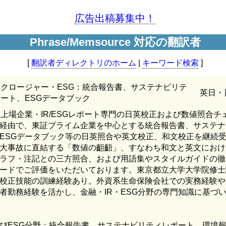
広告出稿募集中！
Phrase/Memsource 対応の翻訳者
[
翻訳者ディレクトリのホーム
|
キーワード検索
]
クロージャー・ESG：統合報告書、サステナビリテ
英日・
ート、ESGデータブック
ム上場企業・IR/ESGレポート専門の日英校正および数値照合チ
経由で、東証プライム企業を中心とする統合報告書、サステナ
ESGデータブック等の日英照合や英文校正、和文校正を継続
大事故に直結する「数値の齟齬」、すなわち和文と英文におけ
ラフ・注記との三方照合、および用語集やスタイルガイドの徹
ードでご評価をいただいております。東京都立大学大学院修士
校正技能の訓練経験あり。外資系生命保険会社での実務経験や
者勤務経験を活かし、金融・IR・ESG分野の専門知識に基づ
びESG分野：統合報告書、サステナビリティレポート、環境