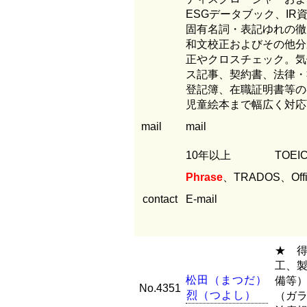
ESGデータブック、I
固有名詞・表記ゆれの徹
和文校正およびその他分
正やクロスチェック。気
ス記事、契約書、法律・
登記簿、在職証明書等の
児童絵本まで幅広く対応
mail
mail
10年以上
TOE
Phrase
、TRADOS、Offi
contact
E-mail
★ 得
工、
松
田
（
ま
つ
だ
）
備等
No.4351
烈
（
つ
よ
し
）
（ガ