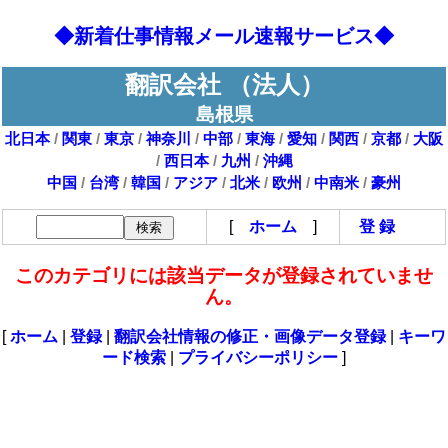
◆新着仕事情報メール速報サービス◆
翻訳会社 （法人）
島根県
北日本
/
関東
/
東京
/
神奈川
/
中部
/
東海
/
愛知
/
関西
/
京都
/
大阪
/
西日本
/
九州
/
沖縄
中国
/
台湾
/
韓国
/
アジア
/
北米
/
欧州
/
中南米
/
豪州
[
ホーム
]
登 録
このカテゴリには該当データが登録されていませ
ん。
[
ホーム
|
登録
|
翻訳会社情報の修正・画像データ登録
|
キーワ
ード検索
|
プライバシーポリシー
]