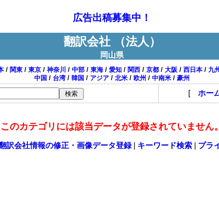
広告出稿募集中！
翻訳会社 （法人）
岡山県
本
/
関東
/
東京
/
神奈川
/
中部
/
東海
/
愛知
/
関西
/
京都
/
大阪
/
西日本
/
九
中国
/
台湾
/
韓国
/
アジア
/
北米
/
欧州
/
中南米
/
豪州
[
ホー
このカテゴリには該当データが登録されていません
翻訳会社情報の修正・画像データ登録
|
キーワード検索
|
プラ