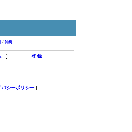
州
/
沖縄
ム
]
登 録
。
イバシーポリシー
]