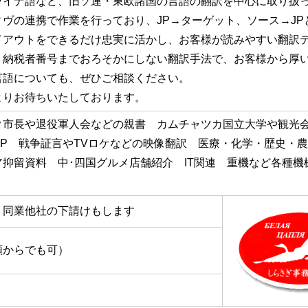
イナ語など、旧ソ連・東欧諸国の言語の翻訳を中心に取り扱っ
ヴの連携で作業を行っており、JP→ターゲット、ソース→J
イアウトをできるだけ忠実に活かし、お客様が読みやすい翻訳
・納税者番号までおろそかにしない翻訳手法で、お客様から厚
言語についても、ぜひご相談ください。
りお待ちいたしております。
ク市長や退役軍人会などの親書 カムチャツカ国立大学や観光
HP 戦争証言やTVロケなどの映像翻訳 医療・化学・歴史・
ア抑留資料 中･四国グルメ店舗紹介 IT関連 重機など各種
 同業他社の下請けもします
額からでも可）