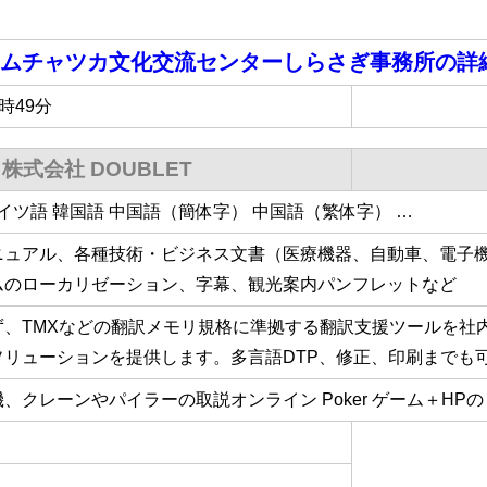
ムチャツカ文化交流センターしらさぎ事務所
の詳
4時49分
株式会社 DOUBLET
ドイツ語 韓国語 中国語（簡体字） 中国語（繁体字） …
ニュアル、各種技術・ビジネス文書（医療機器、自動車、電子
ムのローカリゼーション、字幕、観光案内パンフレットなど
ず、TMXなどの翻訳メモリ規格に準拠する翻訳支援ツールを社
ソリューションを提供します。多言語DTP、修正、印刷までも
、クレーンやパイラーの取説オンライン Poker ゲーム＋H