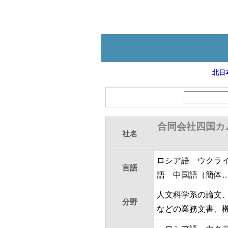
北日
合同会社四国カ
社名
ロシア語 ウクラ
言語
語 中国語（簡体
人文科学系の論文
分野
などの業務文書、