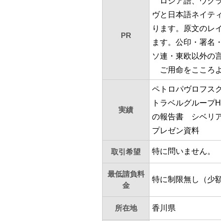
ロシア語、ウクラ
ヴと日本語ネイティ
ります。原文のレ
PR
ます。公印・署名
ソ連・東欧以外の
ご用命をこころよ
ペトロパヴロフス
トラベルグループ
実績
の報告書 シベリ
プレゼン資料
特に問いません。
取引希望
最低請負料
特に制限無し（少
金
所在地
香川県