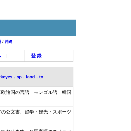
州
/
沖縄
ム
]
登 録
rkeyes．sp．land．to
東欧諸国の言語 モンゴル語 韓国
どの公文書、留学・観光・スポーツ