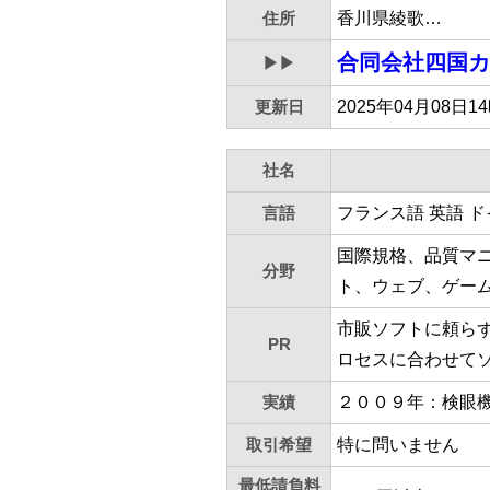
住所
香川県綾歌…
合同会社四国カ
▶▶
更新日
2025年04月08日1
社名
言語
フランス語 英語 
国際規格、品質マ
分野
ト、ウェブ、ゲー
市販ソフトに頼ら
PR
ロセスに合わせて
実績
２００９年：検眼機
取引希望
特に問いません
最低請負料