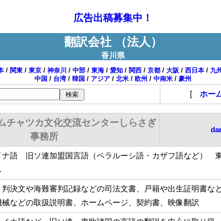
広告出稿募集中！
翻訳会社 （法人）
香川県
本
/
関東
/
東京
/
神奈川
/
中部
/
東海
/
愛知
/
関西
/
京都
/
大阪
/
西日本
/
九
中国
/
台湾
/
韓国
/
アジア
/
北米
/
欧州
/
中南米
/
豪州
[
ホー
ムチャツカ文化交流センターしらさぎ
da
事務所
イナ語 旧ソ連加盟国言語（ベラルーシ語・カザフ語など） 
…
、判決文や海難審判記録などの司法文書、戸籍や出生証明書な
機械などの取扱説明書、ホームページ、契約書、映像翻訳