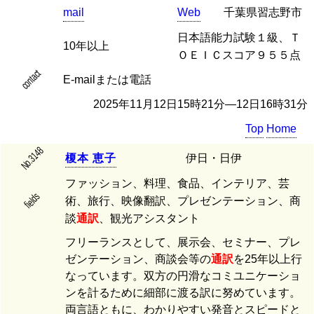
mail
Web
千葉県習志野市
日本語能力試験１級、Ｔ
10年以上
ＯＥＩＣスコア９５５点
contact
E-mailまたは電話
2025年11月12日15時21分―12日16時31分
Top
Home
No.3148
榎
本
恵
子
伊日・日伊
ファッション、料理、食品、インテリア、芸
fields
術、旅行、映像翻訳、プレゼンテーション、商
談
通訳
、観光アシスタント
フリーランスとして、展示会、セミナー、プレ
ゼンテーション、商談会等の
通訳
を25年以上行
なっています。双方の円滑なコミユニケーショ
ンを計るために細部に渡る訳に努めています。
両言語ともに、わかりやすい発音とスピードと