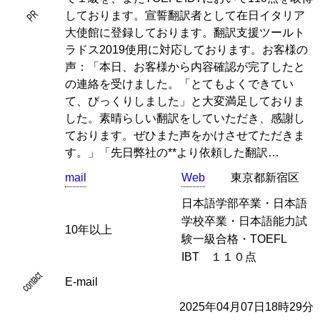
PR
しております。宣誓翻訳者として在日イタリア
大使館に登録しております。翻訳支援ツールト
ラドス2019使用に対応しております。お客様の
声：「本日、お客様から内容確認が完了したと
の連絡を受けました。「とてもよくできてい
て、びっくりしました」と大変満足しておりま
した。素晴らしい翻訳をしていただき、感謝し
ております。ぜひまた声をかけさせてただきま
す。」「先日弊社の**より依頼した翻訳…
mail
Web
東京都新宿区
日本語学部卒業・日本語
学校卒業・日本語能力試
10年以上
験一級合格・TOEFL
IBT １１０点
contact
E-mail
2025年04月07日18時29分