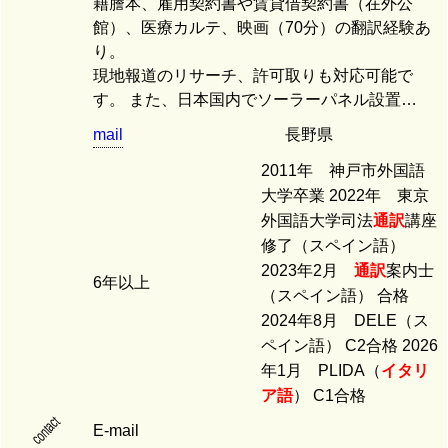
籍謄本、雇用契約書や賃貸借契約書（在外公
館）、医療カルテ、映画（70分）の翻訳経験あ
り。
現地報道のリサーチ、許可取りも対応可能で
す。 また、日本国内でソーラーパネル設置…
mail
長野県
2011年 神戸市外国語
大学卒業 2022年 東京
外国語大学司法
通訳
講座
修了（スペイン語）
2023年2月
通訳
案内士
6年以上
（スペイン語） 合格
2024年8月 DELE（ス
ペイン語） C2合格 2026
年1月 PLIDA（
イタリ
ア語
） C1合格
contact
E-mail