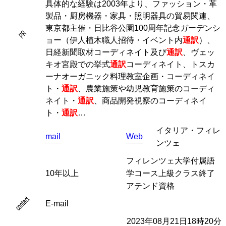
具体的な経験は2003年より、ファッション・革
製品・厨房機器・家具・照明器具の貿易関連、
東京都主催・日比谷公園100周年記念ガーデンシ
PR
ョー（伊人植木職人招待・イベント内
通訳
）、
日経新聞取材コーディネイト及び
通訳
、ヴェッ
キオ宮殿での挙式
通訳
コーディネイト、トスカ
ーナオーガニック料理教室企画・コーディネイ
ト・
通訳
、農業施策や幼児教育施策のコーディ
ネイト・
通訳
、商品開発視察のコーディネイ
ト・
通訳
…
イタリア・フィレ
mail
Web
ンツェ
フィレンツェ大学付属語
10年以上
学コース上級クラス終了
アテンド資格
contact
E-mail
2023年08月21日18時20分