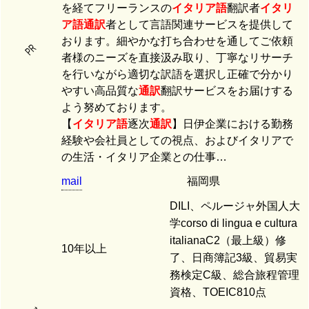
を経てフリーランスの
イタリア語
翻訳者
イタリ
ア語
通訳
者として言語関連サービスを提供して
おります。細やかな打ち合わせを通してご依頼
PR
者様のニーズを直接汲み取り、丁寧なリサーチ
を行いながら適切な訳語を選択し正確で分かり
やすい高品質な
通訳
翻訳サービスをお届けする
よう努めております。
【
イタリア語
逐次
通訳
】日伊企業における勤務
経験や会社員としての視点、およびイタリアで
の生活・イタリア企業との仕事…
mail
福岡県
DILI、ペルージャ外国人大
学corso di lingua e cultura
italianaC2（最上級）修
10年以上
了、日商簿記3級、貿易実
務検定C級、総合旅程管理
資格、TOEIC810点