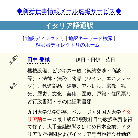
◆新着仕事情報メール速報サービス◆
イタリア語通訳
[
通訳ディレクトリ
|
通訳キーワード検索
|
翻訳者ディレクトリのホーム
]
No.4324
田
中
香
織
伊日・日伊・英日
機械設備、ビジネス一般（契約交渉・商談
等）・法律・法務、食品（ワイン、エスプレッ
fields
ソ）、鉄道部品、建築、アパレル、宗教、観
光、歴史、文化、芸術、医療、戸籍・住民票な
ど行政書類・その他証明書類
九州大学法学部卒。ペルージャ外国人大学
イタ
リア語
コース最上級C2複数科目で教授称賛を得
て修了。大手金融機関をはじめ日本企業、イタ
リア政府機関およびイタリア専門旅行会社勤務