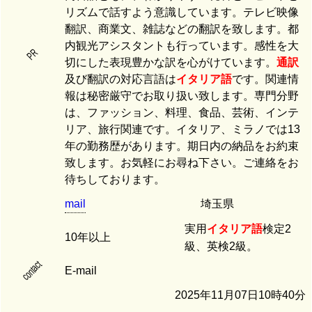
リズムで話すよう意識しています。テレビ映像
翻訳、商業文、雑誌などの翻訳を致します。都
内観光アシスタントも行っています。感性を大
PR
切にした表現豊かな訳を心がけています。
通訳
及び翻訳の対応言語は
イタリア語
です。関連情
報は秘密厳守でお取り扱い致します。専門分野
は、ファッション、料理、食品、芸術、インテ
リア、旅行関連です。イタリア、ミラノでは13
年の勤務歴があります。期日内の納品をお約束
致します。お気軽にお尋ね下さい。ご連絡をお
待ちしております。
mail
埼玉県
実用
イタリア語
検定2
10年以上
級、英検2級。
contact
E-mail
2025年11月07日10時40分