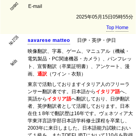
contact
E-mail
2025年05月15日05時55分
Top
Home
No.2726
s
a
v
a
r
e
s
e
m
a
t
t
e
o
日伊・英伊・伊日
映像翻訳、字幕、ゲーム、マニュアル（機械・
電気製品・PC関連機器・カメラ）、パンフレッ
fields
ト、宣誓翻訳（卒業証明書）、アンケート、漫
画、
通訳
（ワイン・衣類）
東京で活動しておりますイタリア人のフリーラ
ンサー翻訳者です。日本語から
イタリア語
へ、
英語から
イタリア語
へ翻訳しており、日伊翻訳
者、英伊翻訳者として活躍しております。日本
在住１8年で翻訳歴は16年です。ヴェネツィア大
学東洋言語学部日本語学科修士課程を卒業し、
2003年に来日しました。日本語能力試験におい
て１級を、またTOEFL IBTにおいて110点を取得