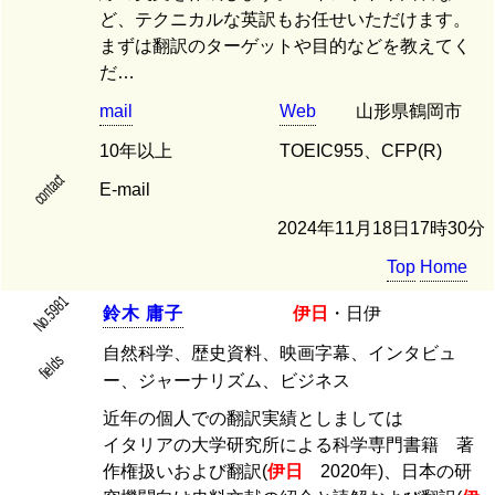
ど、テクニカルな英訳もお任せいただけます。
まずは翻訳のターゲットや目的などを教えてく
だ…
mail
Web
山形県鶴岡市
10年以上
TOEIC955、CFP(R)
contact
E-mail
2024年11月18日17時30分
Top
Home
No.5981
鈴
木
庸
子
伊日
・日伊
自然科学、歴史資料、映画字幕、インタビュ
fields
ー、ジャーナリズム、ビジネス
近年の個人での翻訳実績としましては
イタリアの大学研究所による科学専門書籍 著
作権扱いおよび翻訳(
伊日
2020年)、日本の研