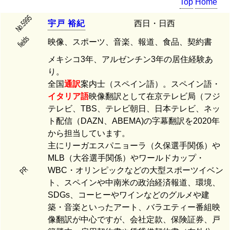
Top
Home
No.5995
宇
戸
裕
紀
西日・日西
fields
映像、スポーツ、音楽、報道、食品、契約書
メキシコ3年、アルゼンチン3年の居住経験あ
り。
全国
通訳
案内士（スペイン語）。スペイン語・
イタリア語
映像翻訳として在京テレビ局（フジ
テレビ、TBS、テレビ朝日、日本テレビ、ネッ
ト配信（DAZN、ABEMA)の字幕翻訳を2020年
から担当しています。
主にリーガエスパニョーラ（久保選手関係）や
MLB（大谷選手関係）やワールドカップ・
PR
WBC・オリンピックなどの大型スポーツイベン
ト、スペインや中南米の政治経済報道、環境、
SDGs、コーヒーやワインなどのグルメや建
築・音楽といったアート、バラエティー番組映
像翻訳が中心ですが、会社定款、保険証券、戸