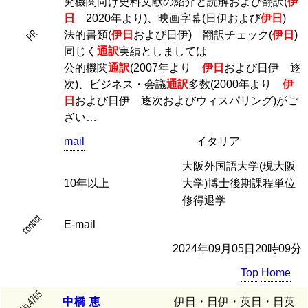
究機関向け史料文献の紹介と読解および翻訳(
伊
日
2020年より)、映画字幕(日伊および
伊日
)
PR
法的書類(
伊日
および日伊) 翻訳チェック(
伊日
)
同じく
通訳
実績としましては
公的機関
通訳
(2007年より
伊日
および日伊 逐
次)、ビジネス・会議
通訳
多数(2000年より
伊
日
および日伊 逐次およびウィスパリング)がご
ざい…
mail
イタリア
大阪外国語大学(現大阪
10年以上
大学)博士後期課程単位
修得退学
contact
E-mail
2024年09月05日20時09分
Top
Home
No.4765
中
橋
恵
伊日・日伊・英日・日英