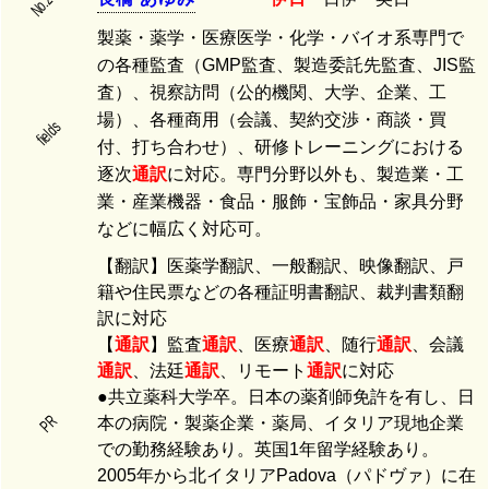
製薬・薬学・医療医学・化学・バイオ系専門で
の各種監査（GMP監査、製造委託先監査、JIS監
査）、視察訪問（公的機関、大学、企業、工
場）、各種商用（会議、契約交渉・商談・買
fields
付、打ち合わせ）、研修トレーニングにおける
逐次
通訳
に対応。専門分野以外も、製造業・工
業・産業機器・食品・服飾・宝飾品・家具分野
などに幅広く対応可。
【翻訳】医薬学翻訳、一般翻訳、映像翻訳、戸
籍や住民票などの各種証明書翻訳、裁判書類翻
訳に対応
【
通訳
】監査
通訳
、医療
通訳
、随行
通訳
、会議
通訳
、法廷
通訳
、リモート
通訳
に対応
●共立薬科大学卒。日本の薬剤師免許を有し、日
PR
本の病院・製薬企業・薬局、イタリア現地企業
での勤務経験あり。英国1年留学経験あり。
2005年から北イタリアPadova（パドヴァ）に在