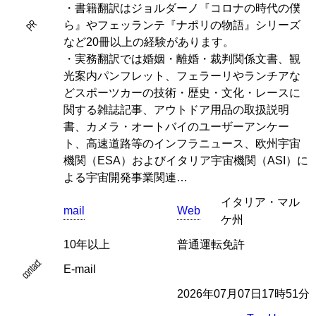
・書籍翻訳はジョルダーノ『コロナの時代の僕
PR
ら』やフェッランテ『ナポリの物語』シリーズ
など20冊以上の経験があります。
・実務翻訳では婚姻・離婚・裁判関係文書、観
光案内パンフレット、フェラーリやランチアな
どスポーツカーの技術・歴史・文化・レースに
関する雑誌記事、アウトドア用品の取扱説明
書、カメラ・オートバイのユーザーアンケー
ト、高速道路等のインフラニュース、欧州宇宙
機関（ESA）およびイタリア宇宙機関（ASI）に
よる宇宙開発事業関連…
イタリア・マル
mail
Web
ケ州
10年以上
普通運転免許
contact
E-mail
2026年07月07日17時51分