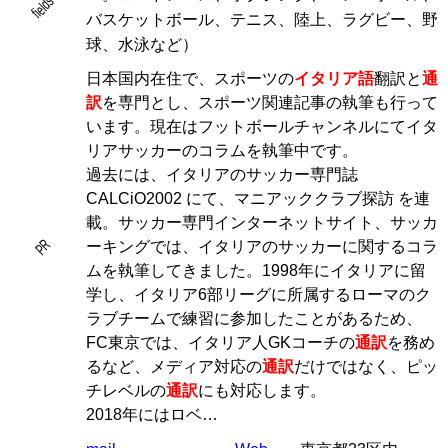
fields
バスケットボール、テニス、陸上、ラグビー、野
球、水泳など）
日本国内在住で、スポーツの
イタリア語
翻訳と
通
訳
を専門とし、スポーツ関連記事の執筆も行って
います。現在はフットボールチャンネルにてイタ
リアサッカーのコラムを執筆中です。
過去には、イタリアのサッカー専門誌
CALCiO2002 にて、マニアッククラブ探訪 を連
載。サッカー専門インターネットサイト、サッカ
PR
ーキングでは、イタリアのサッカーに関するコラ
ムを執筆してきました。1998年にイタリアに留
学し、イタリア6部リーグに所属するローマのク
ラブチームで練習に参加したことがあるため、
FC東京では、イタリア人GKコーチの
通訳
を務め
るなど、メディア対応の
通訳
だけではなく、ピッ
チレベルの
通訳
にも対応します。
2018年にはロベ…