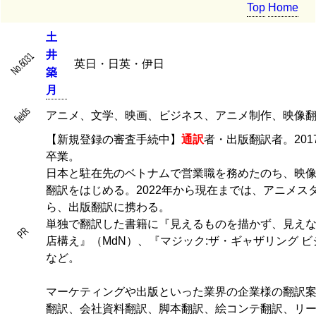
Top
Home
土
井
No.6031
英日・日英・伊日
築
月
fields
アニメ、文学、映画、ビジネス、アニメ制作、映像
【新規登録の審査手続中】
通訳
者・出版翻訳者。20
卒業。
日本と駐在先のベトナムで営業職を務めたのち、映
翻訳をはじめる。2022年から現在までは、アニメス
ら、出版翻訳に携わる。
単独で翻訳した書籍に『見えるものを描かず、見え
PR
店構え』（MdN）、『マジック:ザ・ギャザリング 
など。
マーケティングや出版といった業界の企業様の翻訳
翻訳、会社資料翻訳、脚本翻訳、絵コンテ翻訳、リ