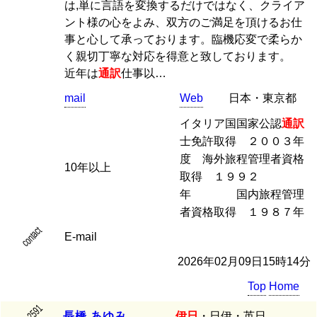
は,単に言語を変換するだけではなく、クライア
ント様の心をよみ、双方のご満足を頂けるお仕
事と心して承っております。臨機応変で柔らか
く親切丁寧な対応を得意と致しております。
近年は
通訳
仕事以…
mail
Web
日本・東京都
イタリア国国家公認
通訳
士免許取得 ２００３年
度 海外旅程管理者資格
10年以上
取得 １９９２
年 国内旅程管理
者資格取得 １９８７年
contact
E-mail
2026年02月09日15時14分
Top
Home
No.2591
長
橋
あ
ゆ
み
伊日
・日伊・英日