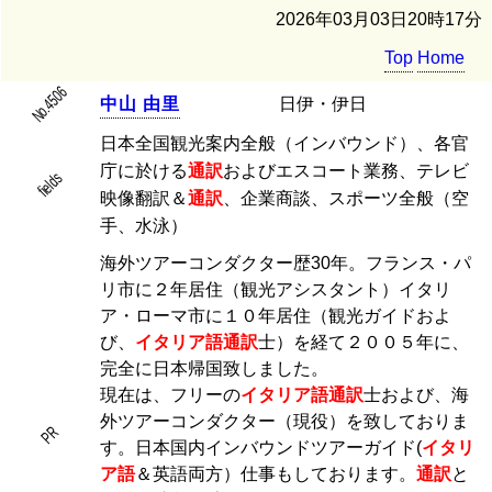
2026年03月03日20時17分
Top
Home
No.4506
中
山
由
里
日伊・伊日
日本全国観光案内全般（インバウンド）、各官
庁に於ける
通訳
およびエスコート業務、テレビ
fields
映像翻訳＆
通訳
、企業商談、スポーツ全般（空
手、水泳）
海外ツアーコンダクター歴30年。フランス・パ
リ市に２年居住（観光アシスタント）イタリ
ア・ローマ市に１０年居住（観光ガイドおよ
び、
イタリア語
通訳
士）を経て２００５年に、
完全に日本帰国致しました。
現在は、フリーの
イタリア語
通訳
士および、海
外ツアーコンダクター（現役）を致しておりま
PR
す。日本国内インバウンドツアーガイド(
イタリ
ア語
＆英語両方）仕事もしております。
通訳
と