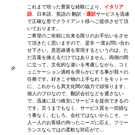
これまで培った豊富な経験により、
イタリア
語
、日本語、英語の 翻訳・
通訳
サービスを迅速
で正確な形でクライアント様へご提供させて頂
いております。
ご希望のご依頼に出来る限りのお手伝いをさせ
て頂きたく思いますので、是非 一度お問い合わ
せ下さい。意思疎通を実現するというのは、た
だ言葉を換えるだけではありません。両側の間
に立って、文化的な違いを考慮しながら、コミ
PR
ュニケーション過程を滑らかにする事が我々の
任務です。好きこそ物の上手なれ！をモットー
に、これからも異文化間の協力で頑張ります。
個人のプロなので、翻訳会社などを通さない
で、迅速に且つ格安にサービスを提供できるの
です。言うまでもなく、サービス質を一切損な
う事なく。むしろ、会社ではないからこそ、一
人一人のお客様の拘ったニーズに応え、フリー
ランスならではの柔軟な対応がで…