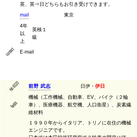
英、英⇒日どちらもお引き受けできます。
mail
東京
4年
英検１
以
上
contact
E-mail
No.6020
前
野
武
志
日伊・
伊日
機械（工作機械、自動車、EV、バイク（２輪
fields
車）、医療機器、航空機、人口衛星）、炭素繊
維材料
１９９０年からイタリア、トリノに在住の機械
エンジニアです。