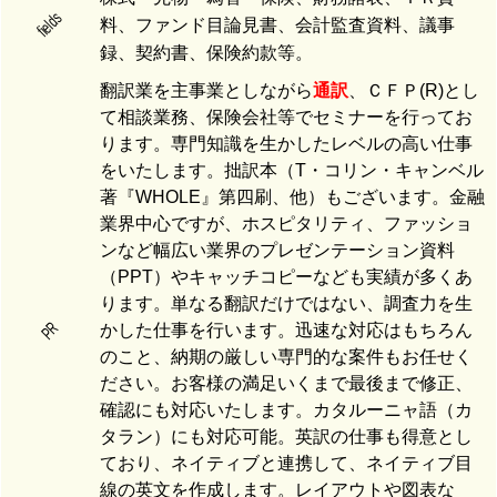
fields
料、ファンド目論見書、会計監査資料、議事
録、契約書、保険約款等。
翻訳業を主事業としながら
通訳
、ＣＦＰ(R)とし
て相談業務、保険会社等でセミナーを行ってお
ります。専門知識を生かしたレベルの高い仕事
をいたします。拙訳本（T・コリン・キャンベル
著『WHOLE』第四刷、他）もございます。金融
業界中心ですが、ホスピタリティ、ファッショ
ンなど幅広い業界のプレゼンテーション資料
（PPT）やキャッチコピーなども実績が多くあ
ります。単なる翻訳だけではない、調査力を生
PR
かした仕事を行います。迅速な対応はもちろん
のこと、納期の厳しい専門的な案件もお任せく
ださい。お客様の満足いくまで最後まで修正、
確認にも対応いたします。カタルーニャ語（カ
タラン）にも対応可能。英訳の仕事も得意とし
ており、ネイティブと連携して、ネイティブ目
線の英文を作成します。レイアウトや図表な