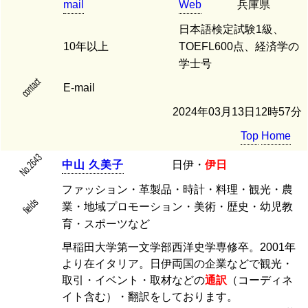
mail
Web
兵庫県
日本語検定試験1級、
10年以上
TOEFL600点、経済学の
学士号
contact
E-mail
2024年03月13日12時57分
Top
Home
No.2643
中
山
久
美
子
日伊・
伊日
ファッション・革製品・時計・料理・観光・農
fields
業・地域プロモーション・美術・歴史・幼児教
育・スポーツなど
早稲田大学第一文学部西洋史学専修卒。2001年
より在イタリア。日伊両国の企業などで観光・
取引・イベント・取材などの
通訳
（コーディネ
イト含む）・翻訳をしております。