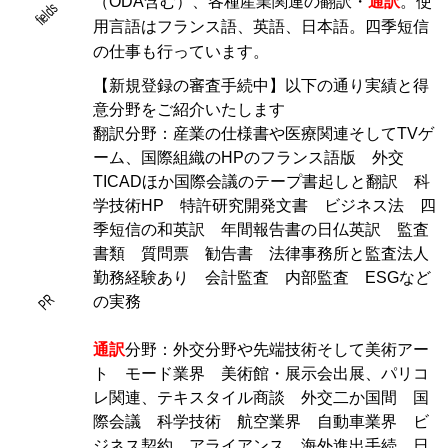
（ODA含む）、各種産業関連の翻訳・
通訳
。使
fields
用言語はフランス語、英語、日本語。四季短信
の仕事も行っています。
【新規登録の審査手続中】以下の通り実績と得
意分野をご紹介いたします
翻訳分野：産業の仕様書や医療関連そしてTVゲ
ーム、国際組織のHPのフランス語版 外交
TICADほか国際会議のテープ書起しと翻訳 科
学技術HP 特許研究開発文書 ビジネス法 四
季短信の和英訳 年間報告書の日仏英訳 監査
書類 質問票 勧告書 法律事務所と監査法人
勤務経験あり 会計監査 内部監査 ESGなど
PR
の実務
通訳
分野：外交分野や先端技術そして美術アー
ト モード業界 美術館・展示会出展、パリコ
レ関連、テキスタイル商談 外交二か国間 国
際会議 科学技術 航空業界 自動車業界 ビ
ジネス契約 アライアンス 海外進出手続 日