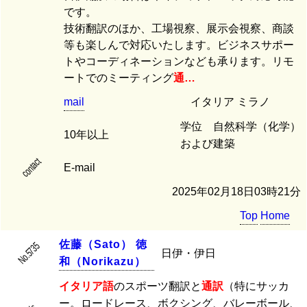
です。
技術翻訳のほか、工場視察、展示会視察、商談
等も楽しんで対応いたします。ビジネスサポー
トやコーディネーションなども承ります。リモ
ートでのミーティング
通…
mail
イタリア ミラノ
学位 自然科学（化学）
10年以上
および建築
contact
E-mail
2025年02月18日03時21分
Top
Home
佐
藤
（
S
a
t
o
）
徳
No.5735
日伊・伊日
和
（
N
o
r
i
k
a
z
u
）
イタリア語
のスポーツ翻訳と
通訳
（特にサッカ
ー。ロードレース、ボクシング、バレーボール、