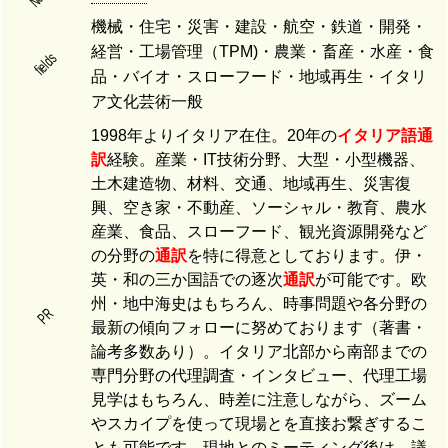
機械・住宅・災害・建設・航空・鉄道・開発・
経営・工場管理（TPM)・農業・畜産・水産・食
fields
品・バイオ・スローフード・地域再生・イタリ
ア文化芸術一般
1998年よりイタリア在住。20年の
イタリア語
通
訳
経験。産業・IT技術分野、大型・小型機器、
土木建造物、材料、交通、地域再生、災害復
興、空き家・不動産、ソーシャル・教育、農水
産業、食品、スローフード、観光資源開発など
の分野の
通訳
を特に得意としております。伊・
英・和の三か国語での逐次
通訳
が可能です。欧
州・地中海史はもちろん、時事問題や各分野の
PR
最新の傾向フォローに努めております（著書・
論考多数あり）。イタリア北部から南部までの
専門分野の代理調査・インタビュー、代理工場
見学はもちろん、時差に注意しながら、ズーム
やスカイプを使って現場とを直接お繋ぎするこ
とも可能です。現地とのミーティング後は、議