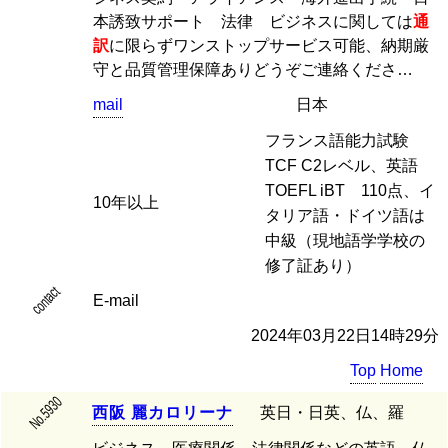
本誘致サポート 法律 ビジネスに関しては
通
訳
に限らずワンストップサービス可能、納期厳
守と品質管理保障ありどうぞご連絡くださ…
mail
日本
フランス語能力試験
TCF C2レベル、英語
TOEFL iBT 110点、イ
10年以上
タリア語・ドイツ語は
中級（現地語学学校の
修了証あり）
contact
E-mail
2024年03月22日14時29分
Top
Home
No.5930
西
阪
麗
カ
ロ
リ
ー
ナ
英日・日英、仏、羅