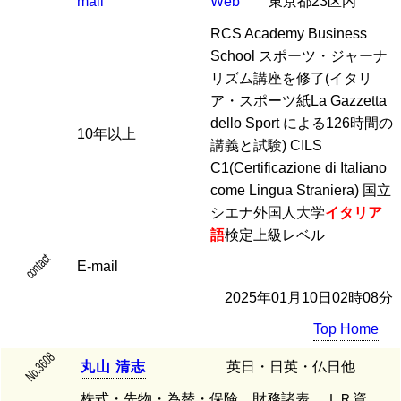
mail
Web
東京都23区内
RCS Academy Business
School スポーツ・ジャーナ
リズム講座を修了(イタリ
ア・スポーツ紙La Gazzetta
dello Sport による126時間の
10年以上
講義と試験) CILS
C1(Certificazione di Italiano
come Lingua Straniera) 国立
シエナ外国人大学
イタリア
語
検定上級レベル
contact
E-mail
2025年01月10日02時08分
Top
Home
No.3608
丸
山
清
志
英日・日英・仏日他
株式・先物・為替・保険、財務諸表、ＩＲ資