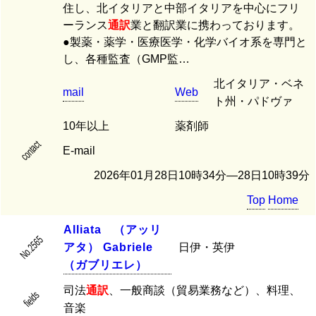
住し、北イタリアと中部イタリアを中心にフリ
ーランス
通訳
業と翻訳業に携わっております。
●製薬・薬学・医療医学・化学バイオ系を専門と
し、各種監査（GMP監…
北イタリア・ベネ
mail
Web
ト州・パドヴァ
10年以上
薬剤師
contact
E-mail
2026年01月28日10時34分―28日10時39分
Top
Home
A
l
l
i
a
t
a
（
ア
ッ
リ
No.2565
ア
タ
）
G
a
b
r
i
e
l
e
日伊・英伊
（
ガ
ブ
リ
エ
レ
）
司法
通訳
、一般商談（貿易業務など）、料理、
fields
音楽