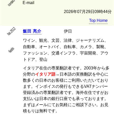
contact
E-mail
2026年07月29日09時44分
Top
Home
No.2512
飯
田
亮
介
伊日
ワイン、観光、文芸、法律、ジャーナリズム、
自動車、オートバイ、自転車、カメラ、製靴、
fields
ファッション、交通インフラ、宇宙開発、アウ
トドア、登山
イタリア在住の専業翻訳者です。2003年から多
分野の
イタリア語
→日本語の実務翻訳を中心に
数多くの日本のお客様にご利用いただいており
ます。インボイスの発行もできるVATナンバー
登録済みの専業翻訳者です。海外在住ですがお
支払いは日本の銀行口座でも承っております。
まずはメールにてお気軽にご相談下さい。お見
積もりは無料です。