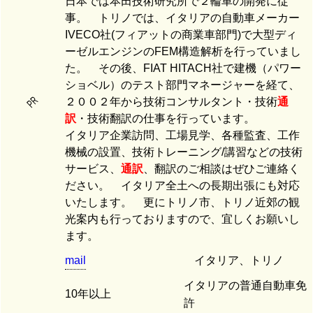
日本では本田技術研究所で２輪車の開発に従
事。 トリノでは、イタリアの自動車メーカー
IVECO社(フィアットの商業車部門)で大型ディ
ーゼルエンジンのFEM構造解析を行っていまし
た。 その後、FIAT HITACH社で建機（パワー
ショベル）のテスト部門マネージャーを経て、
PR
２００２年から技術コンサルタント・技術
通
訳
・技術翻訳の仕事を行っています。
イタリア企業訪問、工場見学、各種監査、工作
機械の設置、技術トレーニング/講習などの技術
サービス、
通訳
、翻訳のご相談はぜひご連絡く
ださい。 イタリア全土への長期出張にも対応
いたします。 更にトリノ市、トリノ近郊の観
光案内も行っておりますので、宜しくお願いし
ます。
mail
イタリア、トリノ
イタリアの普通自動車免
10年以上
許