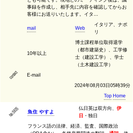
事録を作成し、相手先に内容を確認してからお
客様にお送りいたします。イタ…
イタリア、ナポ
mail
Web
リ
博士課程単位取得退学
（都市建築史）、工学修
10年以上
士（建設工学） 、学士
（土木建設工学）
contact
E-mail
2024年08月03日05時39分
Top
Home
仏日英は双方向、
伊
No.5935
魚
住
や
す
よ
日
・独日
フランス語の法律、経済、監査、国際政治