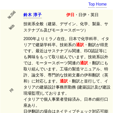
Top
Home
No.2646
鈴
木
淳
子
伊日
・日伊・英日
技術系全般（建築、デザイン、化学、製薬、サ
fields
ステナブル及びモータースポーツ）
2000年よりミラノ在住。日本で化学科卒、イタ
リアで建築学科卒。技術系の
通訳
・翻訳が得意
です。最近はサステナブル関連、ISO認証等に
も興味をもって取り組んでいます。技術系以外
では、モータースポーツ関連の
通訳
・翻訳にも
取り組んでいます。工場の製造マニュアル、特
許、論文等、専門的な技術文書の伊和翻訳（英
和）に対応します。
通訳
・翻訳と並行して、イ
タリアの建築設計事務所勤務 (建築設計及び建設
PR
現場監理)しております。
イタリアで個人事業者登録済み。日本の銀行口
座あり。
日伊翻訳の場合はネイティブチェック対応可能