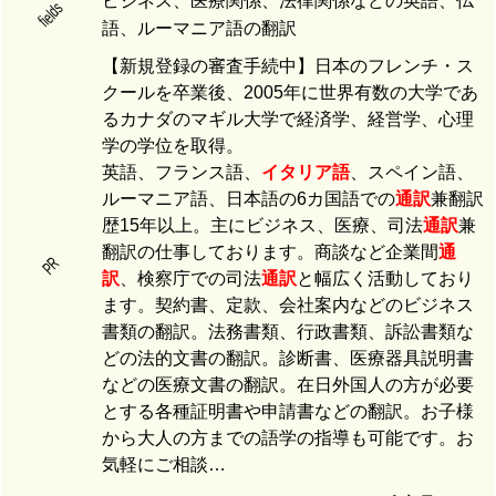
ビジネス、医療関係、法律関係などの英語、仏
fields
語、ルーマニア語の翻訳
【新規登録の審査手続中】日本のフレンチ・ス
クールを卒業後、2005年に世界有数の大学であ
るカナダのマギル大学で経済学、経営学、心理
学の学位を取得。
英語、フランス語、
イタリア語
、スペイン語、
ルーマニア語、日本語の6カ国語での
通訳
兼翻訳
歴15年以上。主にビジネス、医療、司法
通訳
兼
翻訳の仕事しております。商談など企業間
通
PR
訳
、検察庁での司法
通訳
と幅広く活動しており
ます。契約書、定款、会社案内などのビジネス
書類の翻訳。法務書類、行政書類、訴訟書類な
どの法的文書の翻訳。診断書、医療器具説明書
などの医療文書の翻訳。在日外国人の方が必要
とする各種証明書や申請書などの翻訳。お子様
から大人の方までの語学の指導も可能です。お
気軽にご相談…