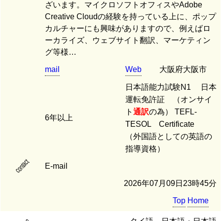
ざいます。マイクロソフトオフィスやAdobe
Creative Cloudの経験を持っている上に、ポップ
カルチャーにも興味がありますので、例えばロ
ーカライズ、ウェブサイト翻訳、マーケティン
グ等様…
mail
Web
大阪府大阪市
日本語能力試験N1 日本
運転免許証 （オンサイ
ト
通訳
の為） TEFL-
6年以上
TESOL Certificate
（外国語としての英語の
指導資格）
contact
E-mail
2026年07月09日23時45分
Top
Home