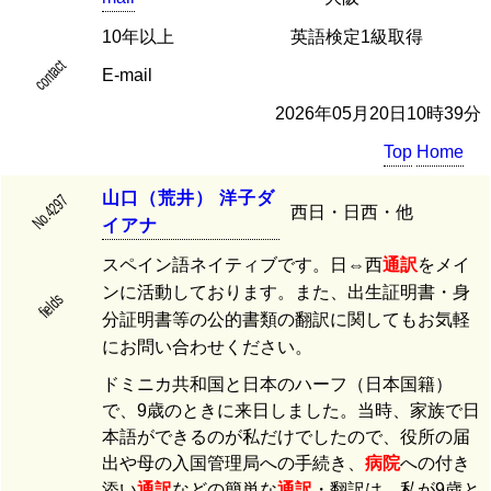
10年以上
英語検定1級取得
contact
E-mail
2026年05月20日10時39分
Top
Home
山
口
（
荒
井
）
洋
子
ダ
No.4297
西日・日西・他
イ
ア
ナ
スペイン語ネイティブです。日⇔西
通訳
をメイ
ンに活動しております。また、出生証明書・身
fields
分証明書等の公的書類の翻訳に関してもお気軽
にお問い合わせください。
ドミニカ共和国と日本のハーフ（日本国籍）
で、9歳のときに来日しました。当時、家族で日
本語ができるのが私だけでしたので、役所の届
出や母の入国管理局への手続き、
病院
への付き
添い
通訳
などの簡単な
通訳
・翻訳は、私が9歳と