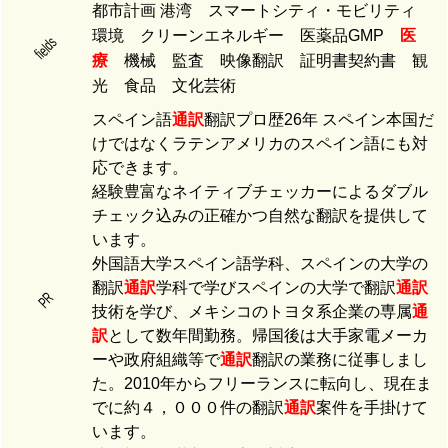
都市計画 港湾 スマートシティ・モビリティ
環境 クリーンエネルギー 医薬品GMP
医
fields
療
機械 監査 映像翻訳 証明書契約書 観
光 食品 文化芸術
スペイン語
通訳
翻訳プロ歴26年 スペイン本国だ
けではなくラテンアメリカのスペイン語にも対
応できます。
経験豊富なネイティブチェッカーによるダブル
チェック込みの正確かつ自然な翻訳を提供して
います。
外国語大学スペイン語学科、スペインの大学の
翻訳
通訳
学科で学びスペインの大学で翻訳
通訳
PR
技術を学び、メキシコのトヨタ系企業の専属
通
訳
として数年間勤務。帰国後は大手家電メーカ
ーや政府組織等で
通訳
翻訳の業務に従事しまし
た。2010年からフリーランスに転向し、現在ま
でに約４，０００件の翻訳
通訳
案件を手掛けて
います。