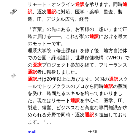
リモート・オンライン
通訳
を承ります。同時
通
fields
訳
、逐次
通訳
に対応。医学・薬学、監査、製
造、IT、デジタル広告、経営
「言葉」の先にある、お客様の「想い」まで正
確に届ける――。これが私の
通訳
における最大
のモットーです。
理系大学院（修士課程）を修了後、地方自治体
での公園・緑地設計、世界保健機構（WHO）で
の
医療
プロジェクト参加を経て、フリーランス
通訳
者に転身しました。
PR
通訳
歴は20年以上に及びます。米国の
通訳
スク
ールでトップクラスのプロから同時
通訳
の薫陶
を受け、確固たるスキルを培ってまいりまし
た。現在はリモート
通訳
を中心に、医学、IT、
製造、経営、ビジネスなど高度な専門知識が求
められる分野で同時・逐次
通訳
を担当しており
ます。「…
mail
大阪