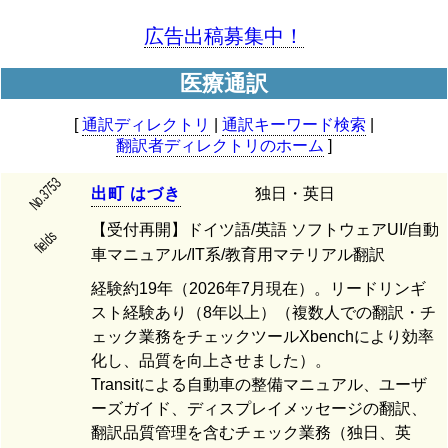
広告出稿募集中！
医療通訳
[
通訳ディレクトリ
|
通訳キーワード検索
|
翻訳者ディレクトリのホーム
]
No.3753
出
町
は
づ
き
独日・英日
【受付再開】ドイツ語/英語 ソフトウェアUI/自動
fields
車マニュアル/IT系/教育用マテリアル翻訳
経験約19年（2026年7月現在）。リードリンギ
スト経験あり（8年以上）（複数人での翻訳・チ
ェック業務をチェックツールXbenchにより効率
化し、品質を向上させました）。
Transitによる自動車の整備マニュアル、ユーザ
ーズガイド、ディスプレイメッセージの翻訳、
翻訳品質管理を含むチェック業務（独日、英