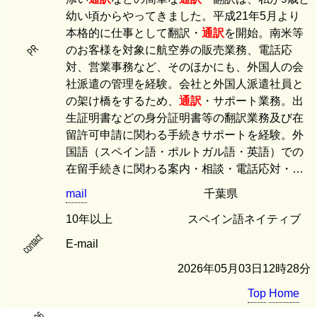
幼い頃からやってきました。平成21年5月より
本格的に仕事として翻訳・
通訳
を開始。南米等
PR
のお客様を対象に航空券の販売業務、電話応
対、営業事務など、そのほかにも、外国人の会
社派遣の管理を経験。会社と外国人派遣社員と
の架け橋をするため、
通訳
・サポート業務。出
生証明書などの身分証明書等の翻訳業務及び在
留許可申請に関わる手続きサポートを経験。外
国語（スペイン語・ポルトガル語・英語）での
在留手続きに関わる案内・相談・電話応対・…
mail
千葉県
10年以上
スペイン語ネイティブ
contact
E-mail
2026年05月03日12時28分
Top
Home