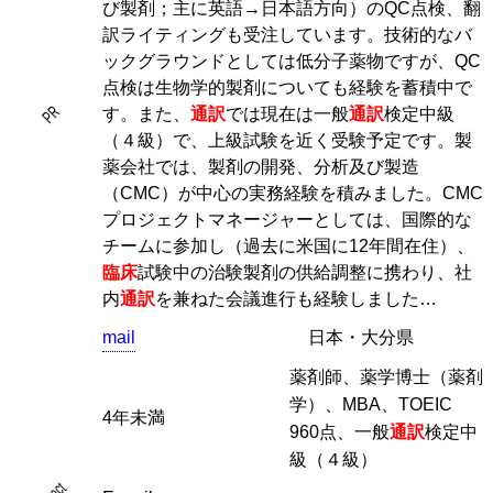
び製剤；主に英語→日本語方向）のQC点検、翻
訳ライティングも受注しています。技術的なバ
ックグラウンドとしては低分子薬物ですが、QC
点検は生物学的製剤についても経験を蓄積中で
PR
す。また、
通訳
では現在は一般
通訳
検定中級
（４級）で、上級試験を近く受験予定です。製
薬会社では、製剤の開発、分析及び製造
（CMC）が中心の実務経験を積みました。CMC
プロジェクトマネージャーとしては、国際的な
チームに参加し（過去に米国に12年間在住）、
臨床
試験中の治験製剤の供給調整に携わり、社
内
通訳
を兼ねた会議進行も経験しました…
mail
日本・大分県
薬剤師、薬学博士（薬剤
学）、MBA、TOEIC
4年未満
960点、一般
通訳
検定中
級（４級）