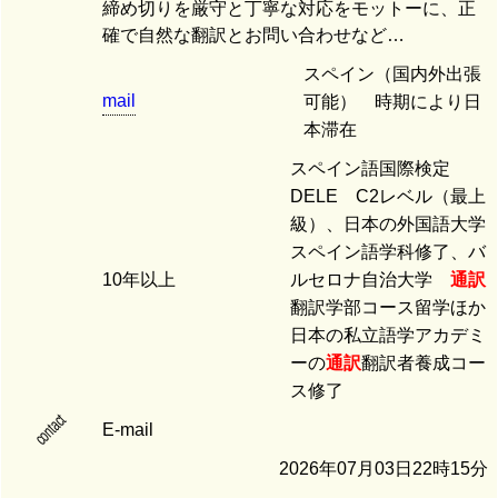
締め切りを厳守と丁寧な対応をモットーに、正
確で自然な翻訳とお問い合わせなど…
スペイン（国内外出張
mail
可能） 時期により日
本滞在
スペイン語国際検定
DELE C2レベル（最上
級）、日本の外国語大学
スペイン語学科修了、バ
10年以上
ルセロナ自治大学
通訳
翻訳学部コース留学ほか
日本の私立語学アカデミ
ーの
通訳
翻訳者養成コー
ス修了
contact
E-mail
2026年07月03日22時15分