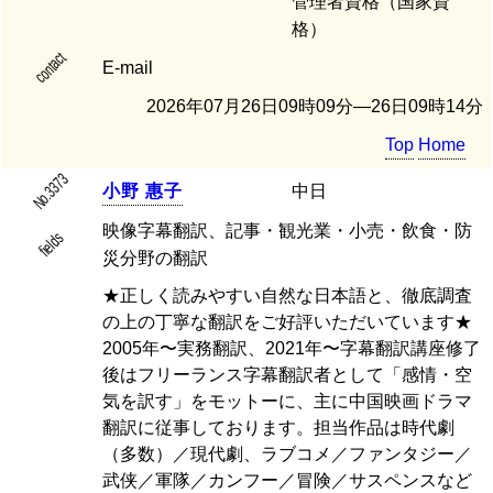
管理者資格（国家資
格）
contact
E-mail
2026年07月26日09時09分―26日09時14分
Top
Home
No.3373
小
野
惠
子
中日
映像字幕翻訳、記事・観光業・小売・飲食・防
fields
災分野の翻訳
★正しく読みやすい自然な日本語と、徹底調査
の上の丁寧な翻訳をご好評いただいています★
2005年〜実務翻訳、2021年〜字幕翻訳講座修了
後はフリーランス字幕翻訳者として「感情・空
気を訳す」をモットーに、主に中国映画ドラマ
翻訳に従事しております。担当作品は時代劇
（多数）／現代劇、ラブコメ／ファンタジー／
武侠／軍隊／カンフー／冒険／サスペンスなど