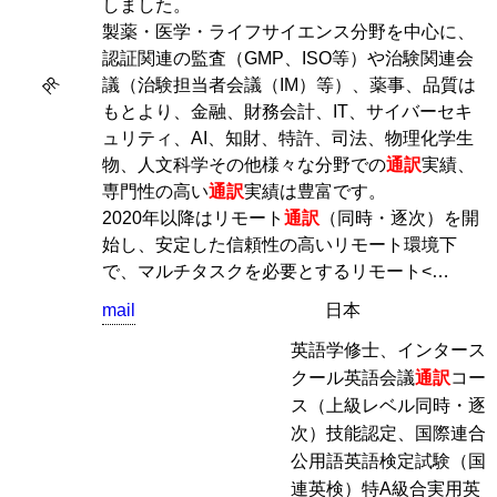
しました。
製薬・医学・ライフサイエンス分野を中心に、
認証関連の監査（GMP、ISO等）や治験関連会
PR
議（治験担当者会議（IM）等）、薬事、品質は
もとより、金融、財務会計、IT、サイバーセキ
ュリティ、AI、知財、特許、司法、物理化学生
物、人文科学その他様々な分野での
通訳
実績、
専門性の高い
通訳
実績は豊富です。
2020年以降はリモート
通訳
（同時・逐次）を開
始し、安定した信頼性の高いリモート環境下
で、マルチタスクを必要とするリモート<…
mail
日本
英語学修士、インタース
クール英語会議
通訳
コー
ス（上級レベル同時・逐
次）技能認定、国際連合
公用語英語検定試験（国
連英検）特A級合実用英