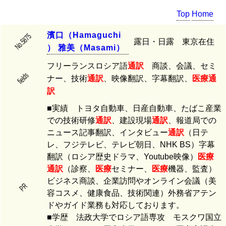
Top
Home
濱
口
（
H
a
m
a
g
u
c
h
i
No.5875
露日・日露 東京在住
）
雅
美
（
M
a
s
a
m
i
）
フリーランスロシア語
通訳
商談、会議、セミ
fields
ナー、技術
通訳
、映像翻訳、字幕翻訳、
医療
通
訳
■実績 トヨタ自動車、日産自動車、たばこ産業
での技術研修
通訳
、建設現場
通訳
、報道局での
ニュース記事翻訳、インタビュー
通訳
（日テ
レ、フジテレビ、テレビ朝日、NHK BS）字幕
翻訳（ロシア歴史ドラマ、Youtube映像）
医療
通訳
（診察、
医療
セミナー、
医療
機器、監査）
ビジネス商談、企業訪問やオンライン会議（美
PR
容コスメ、健康食品、技術関連）外務省アテン
ドやガイド業務も対応しております。
■学歴 法政大学でロシア語専攻 モスクワ国立