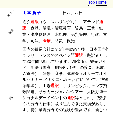
Top
Home
No.4686
山
本
賀
子
日西、西日
逐次
通訳
（ウィスパリング可）、アテンド
通
訳
、食品、環境・環境教育・貿易・工業・鉱
fields
業・廃棄物処理、水処理、品質管理、行政、文
学、司法、
医療
、防災、観光
国内の貿易会社にて5年半勤めた後、日本国内外
でフリーランスのスペイン語
通訳
・翻訳者とし
て20年間活動しています。VIP対応、観光ガイ
ド、司法（警察、刑務所,弁護士の接見、麻取、
入管等）、研修、商談、講演会（オリーブオイ
ルセミナー,メキシコへ渡った侍について、博物
館学等）、工場
通訳
、オリンピックキャンプ招
致関連、サッカージャパンツアー、大阪万博ナ
PR
ショナルデーイベントの
通訳
等々これまで数多
くの分野の仕事に取り組んできた実績がありま
す。特に環境分野での経験が豊富です。新しい