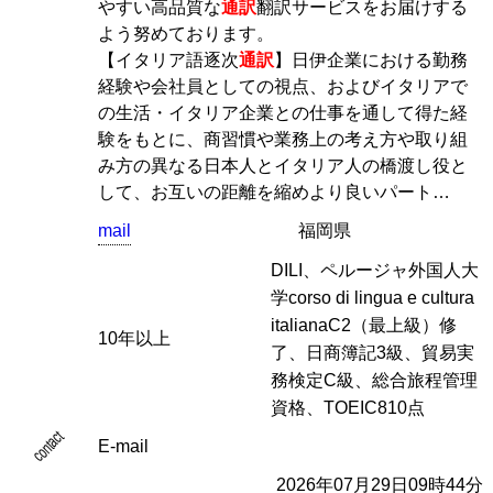
やすい高品質な
通訳
翻訳サービスをお届けする
よう努めております。
【イタリア語逐次
通訳
】日伊企業における勤務
経験や会社員としての視点、およびイタリアで
の生活・イタリア企業との仕事を通して得た経
験をもとに、商習慣や業務上の考え方や取り組
み方の異なる日本人とイタリア人の橋渡し役と
して、お互いの距離を縮めより良いパート…
mail
福岡県
DILI、ペルージャ外国人大
学corso di lingua e cultura
italianaC2（最上級）修
10年以上
了、日商簿記3級、貿易実
務検定C級、総合旅程管理
資格、TOEIC810点
contact
E-mail
2026年07月29日09時44分