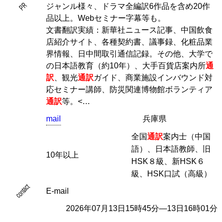
PR
ジャンル様々、ドラマ全編訳6作品を含め20作
品以上。Webセミナー字幕等も。
文書翻訳実績：新華社ニュース記事、中国飲食
店紹介サイト、各種契約書、議事録、化粧品業
界情報、日中間取引通信記録。その他、大学で
の日本語教育（約10年）、大手百貨店案内所
通
訳
、観光
通訳
ガイド、商業施設インバウンド対
応セミナー講師、防災関連博物館ボランティア
通訳
等。<…
mail
兵庫県
全国
通訳
案内士（中国
語）、日本語教師、旧
10年以上
HSK８級、新HSK６
級、HSK口試（高級）
contact
E-mail
2026年07月13日15時45分―13日16時01分