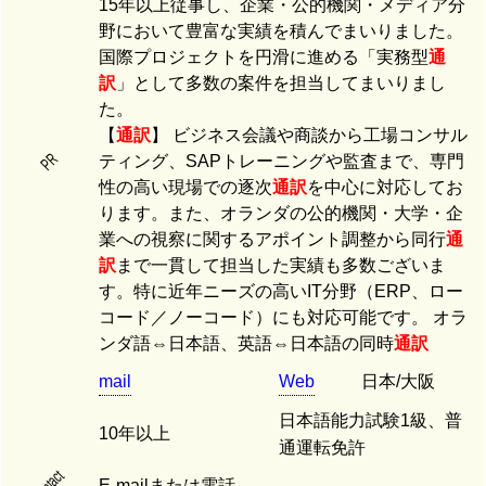
15年以上従事し、企業・公的機関・メディア分
野において豊富な実績を積んでまいりました。
国際プロジェクトを円滑に進める「実務型
通
訳
」として多数の案件を担当してまいりまし
た。
【
通訳
】 ビジネス会議や商談から工場コンサル
PR
ティング、SAPトレーニングや監査まで、専門
性の高い現場での逐次
通訳
を中心に対応してお
ります。また、オランダの公的機関・大学・企
業への視察に関するアポイント調整から同行
通
訳
まで一貫して担当した実績も多数ございま
す。特に近年ニーズの高いIT分野（ERP、ロー
コード／ノーコード）にも対応可能です。 オラ
ンダ語⇔日本語、英語⇔日本語の同時
通訳
mail
Web
日本/大阪
日本語能力試験1級、普
10年以上
通運転免許
contact
E-mailまたは電話