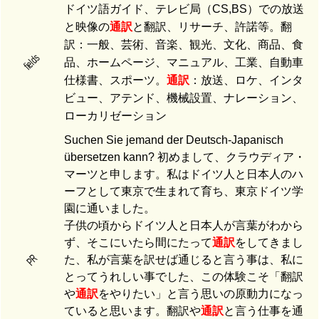
ドイツ語ガイド、テレビ局（CS,BS）での放送
と映像の
通訳
と翻訳、リサーチ、許諾等。翻
訳：一般、芸術、音楽、観光、文化、商品、食
fields
品、ホームページ、マニュアル、工業、自動車
仕様書、スポーツ。
通訳
：放送、ロケ、インタ
ビュー、アテンド、機械設置、ナレーション、
ローカリゼーション
Suchen Sie jemand der Deutsch-Japanisch
übersetzen kann? 初めまして、クラウディア・
マーツと申します。私はドイツ人と日本人のハ
ーフとして東京で生まれて育ち、東京ドイツ学
園に通いました。
子供の頃からドイツ人と日本人が言葉がわから
ず、そこにいたら間にたって
通訳
をしてきまし
PR
た、私が言葉を訳せば通じると言う事は、私に
とってうれしい事でした、この体験こそ「翻訳
や
通訳
をやりたい」と言う思いの原動力になっ
ていると思います。翻訳や
通訳
と言う仕事を通