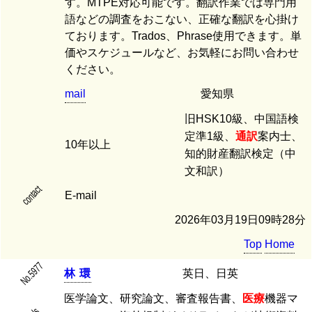
す。MTPE対応可能です。翻訳作業では専門用
語などの調査をおこない、正確な翻訳を心掛け
ております。Trados、Phrase使用できます。単
価やスケジュールなど、お気軽にお問い合わせ
ください。
mail
愛知県
旧HSK10級、中国語検
定準1級、
通訳
案内士、
10年以上
知的財産翻訳検定（中
文和訳）
contact
E-mail
2026年03月19日09時28分
Top
Home
No.5977
林
環
英日、日英
医学論文、研究論文、審査報告書、
医療
機器マ