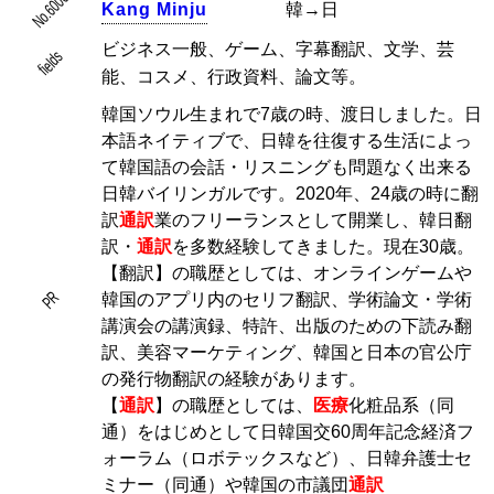
No.6006
K
a
n
g
M
i
n
j
u
韓→日
ビジネス一般、ゲーム、字幕翻訳、文学、芸
fields
能、コスメ、行政資料、論文等。
韓国ソウル生まれで7歳の時、渡日しました。日
本語ネイティブで、日韓を往復する生活によっ
て韓国語の会話・リスニングも問題なく出来る
日韓バイリンガルです。2020年、24歳の時に翻
訳
通訳
業のフリーランスとして開業し、韓日翻
訳・
通訳
を多数経験してきました。現在30歳。
【翻訳】の職歴としては、オンラインゲームや
PR
韓国のアプリ内のセリフ翻訳、学術論文・学術
講演会の講演録、特許、出版のための下読み翻
訳、美容マーケティング、韓国と日本の官公庁
の発行物翻訳の経験があります。
【
通訳
】の職歴としては、
医療
化粧品系（同
通）をはじめとして日韓国交60周年記念経済フ
ォーラム（ロボテックスなど）、日韓弁護士セ
ミナー（同通）や韓国の市議団
通訳