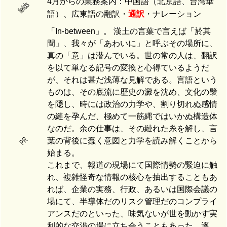
4月からの業務案内：中国語（北京語、台湾華
fields
語）、広東語の翻訳・
通訳
・ナレーション
「In-between」。 漢土の言葉で言えば「於其
間」、我々が「あわいに」と呼ぶその場所に、
真の「意」は潜んでいる。世の常の人は、翻訳
を以て単なる記号の変換と心得ているようだ
が、それは甚だ浅薄な見解である。言語という
ものは、その底流に歴史の澱を沈め、文化の襞
を隠し、時には政治の力学や、割り切れぬ感情
の縺を孕んだ、極めて一筋縄ではいかぬ構造体
なのだ。余の仕事は、その縺れた糸を解し、言
PR
葉の背後に蠢く意図と力学を読み解くことから
始まる。
これまで、報道の現場にて国際情勢の緊迫に触
れ、複雑怪奇な情報の核心を抽出することもあ
れば、企業の実務、行政、あるいは国際会議の
場にて、半導体だのリスク管理だのコンプライ
アンスだのといった、味気ないが世を動かす実
利的な交渉の場に立ち会うこともあった。逐