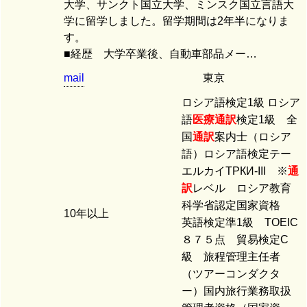
大学、サンクト国立大学、ミンスク国立言語大
学に留学しました。留学期間は2年半になりま
す。
■経歴 大学卒業後、自動車部品メー…
mail
東京
ロシア語検定1級 ロシア
語
医療
通訳
検定1級 全
国
通訳
案内士（ロシア
語）ロシア語検定テー
エルカイТРКИ-III ※
通
訳
レベル ロシア教育
科学省認定国家資格
10年以上
英語検定準1級 TOEIC
８７５点 貿易検定C
級 旅程管理主任者
（ツアーコンダクタ
ー）国内旅行業務取扱