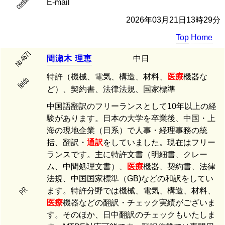
contact
E-mail
2026年03月21日13時29分
Top
Home
No.4671
間
瀬
木
理
恵
中日
特許（機械、電気、構造、材料、
医療
機器な
fields
ど）、契約書、法律法規、国家標準
中国語翻訳のフリーランスとして10年以上の経
験があります。日本の大学を卒業後、中国・上
海の現地企業（日系）で人事・経理事務の統
括、翻訳・
通訳
をしていました。現在はフリー
ランスです。主に特許文書（明細書、クレー
ム、中間処理文書）、
医療
機器、契約書、法律
法規、中国国家標準（GB)などの和訳をしてい
PR
ます。特許分野では機械、電気、構造、材料、
医療
機器などの翻訳・チェック実績がございま
す。そのほか、日中翻訳のチェックもいたしま