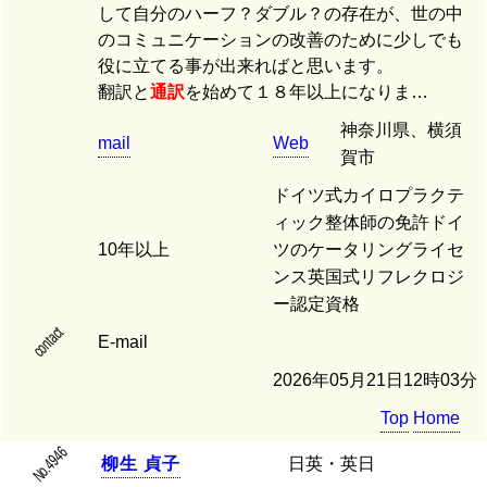
して自分のハーフ？ダブル？の存在が、世の中
のコミュニケーションの改善のために少しでも
役に立てる事が出来ればと思います。
翻訳と
通訳
を始めて１８年以上になりま…
神奈川県、横須
mail
Web
賀市
ドイツ式カイロプラクテ
ィック整体師の免許ドイ
10年以上
ツのケータリングライセ
ンス英国式リフレクロジ
ー認定資格
contact
E-mail
2026年05月21日12時03分
Top
Home
No.4946
柳
生
貞
子
日英・英日