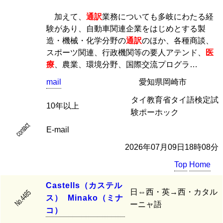
加えて、
通訳
業務についても多岐にわたる経
験があり、自動車関連企業をはじめとする製
造・機械・化学分野の
通訳
のほか、各種商談、
スポーツ関連、行政機関等の要人アテンド、
医
療
、農業、環境分野、国際交流プログラ…
mail
愛知県岡崎市
タイ教育省タイ語検定試
10年以上
験ポーホック
contact
E-mail
2026年07月09日18時08分
Top
Home
C
a
s
t
e
l
l
s
（
カ
ス
テ
ル
日⇔西・英→西・カタル
No.4485
ス
）
M
i
n
a
k
o
（
ミ
ナ
ーニャ語
コ
）