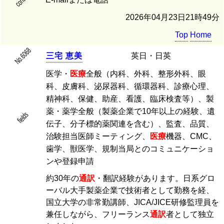
2026年04月23日21時49分
Top
Home
No.6068
三
宅
恵
美
英日・日英
医学・
医療
全般（内科、外科、整形外科、眼
科、皮膚科、泌尿器科、循環器科、診療心理、
精神科、保健、助産、看護、臨床検査等）、製
薬・薬学全般（製薬企業で10年以上の経験、遺
fields
伝子、分子標的薬関連を含む）、監査、品質、
治験担当医師ミーティング、
医療
機器、CMC、
歯学、獣医学、規制当局とのコミュニケーショ
ンや登録申請
約30年の
通訳
・翻訳経験があります。日系グロ
ーバル大手製薬企業で技術者として勤務を経、
国立大学の非常勤講師、JICA/JICE研修監理員を
兼任しながら、フリーランス
通訳
者として独立