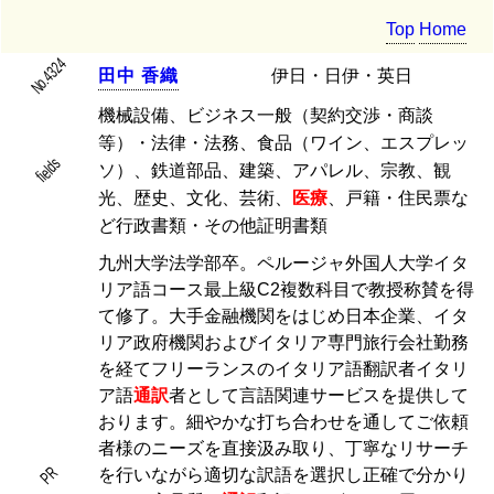
Top
Home
No.4324
田
中
香
織
伊日・日伊・英日
機械設備、ビジネス一般（契約交渉・商談
等）・法律・法務、食品（ワイン、エスプレッ
fields
ソ）、鉄道部品、建築、アパレル、宗教、観
光、歴史、文化、芸術、
医療
、戸籍・住民票な
ど行政書類・その他証明書類
九州大学法学部卒。ペルージャ外国人大学イタ
リア語コース最上級C2複数科目で教授称賛を得
て修了。大手金融機関をはじめ日本企業、イタ
リア政府機関およびイタリア専門旅行会社勤務
を経てフリーランスのイタリア語翻訳者イタリ
ア語
通訳
者として言語関連サービスを提供して
おります。細やかな打ち合わせを通してご依頼
者様のニーズを直接汲み取り、丁寧なリサーチ
PR
を行いながら適切な訳語を選択し正確で分かり