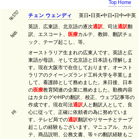
Top
Home
No.5757
チ
ェ
ン
ウ
ェ
ン
デ
ィ
英日•日英•中日•日中•中英
英語、広東語、北京語の逐次
通訳
、司法
通訳
翻
fields
訳、エスコート、
医療
カルテ、教師、翻訳チェ
ック、テープ起こし、等。
オーストラリア生まれの広東人です。英語と広
東語が母語、そして北京語と日本語も理解しま
す。現在大阪市で在住しております。オースト
ラリアのクイーンズランド工科大学を卒業しま
して、看護師として務めました。来日後、日本
の
医療
教育関連の企業に務めました。勤務内容
はカタログやHPの翻訳、校正、ウェブ記事等の
作成です。現在司法
通訳
人と翻訳人として、良
PR
心に従って、正確に依頼者の為に努めていま
す。テレビ局での
通訳
翻訳やリサーチとテープ
起こしの経験もございます。マニュアル、カル
テ、商品説明、公務文書、等々の翻訳経験もご