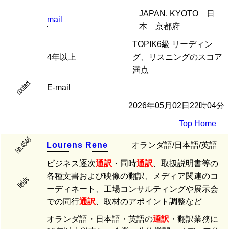
JAPAN, KYOTO 日
mail
本 京都府
TOPIK6級 リーディン
4年以上
グ、リスニングのスコア
満点
contact
E-mail
2026年05月02日22時04分
Top
Home
No.4546
L
o
u
r
e
n
s
R
e
n
e
オランダ語/日本語/英語
ビジネス逐次
通訳
・同時
通訳
、取扱説明書等の
各種文書および映像の翻訳、メディア関連のコ
fields
ーディネート、工場コンサルティングや展示会
での同行
通訳
、取材のアポイント調整など
オランダ語・日本語・英語の
通訳
・翻訳業務に