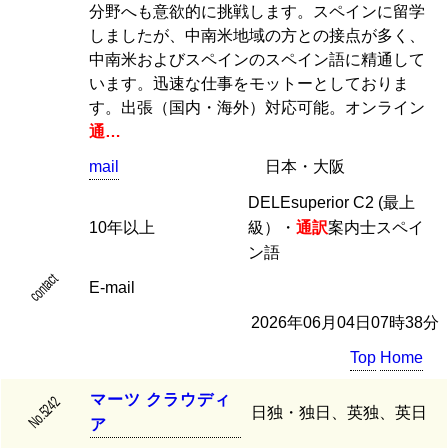
分野へも意欲的に挑戦します。スペインに留学
しましたが、中南米地域の方との接点が多く、
中南米およびスペインのスペイン語に精通して
います。迅速な仕事をモットーとしておりま
す。出張（国内・海外）対応可能。オンライン
通…
mail
日本・大阪
DELEsuperior C2 (最上
10年以上
級）・
通訳
案内士スペイ
ン語
contact
E-mail
2026年06月04日07時38分
Top
Home
マ
ー
ツ
ク
ラ
ウ
デ
ィ
No.5242
日独・独日、英独、英日
ア