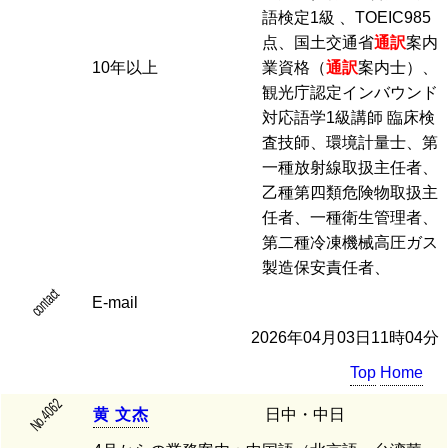
語検定1級 、TOEIC985
点、国土交通省
通訳
案内
10年以上
業資格（
通訳
案内士）、
観光庁認定インバウンド
対応語学1級講師 臨床検
査技師、環境計量士、第
一種放射線取扱主任者、
乙種第四類危険物取扱主
任者、一種衛生管理者、
第二種冷凍機械高圧ガス
製造保安責任者、
contact
E-mail
2026年04月03日11時04分
Top
Home
No.4062
黄
文
杰
日中・中日