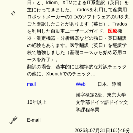
日）と、Idiom、XTMによるIT系翻訳（英日）を
主に行ってきました。Tradosを利用して産業用
PR
ロボットメーカーの1つのソフトウェアのUIを丸
ごと翻訳したことがあります（英日）。Trados
を利用した自動車ユーザーズガイド、
医療
機
器・測定機器・分析機器などの独日・英日翻訳
の経験もあります。医学翻訳（英日）を翻訳学
校で勉強しました（基礎コースから始め応用コ
ースを終了）。
翻訳の場合、基本的には標準的な対訳チェック
の他に、Xbenchでのチェック…
mail
Web
日本、静岡
漢字検定2級、東京大学
10年以上
文学部ドイツ語ドイツ文
学課程卒業
contact
E-mail
2026年07月31日16時48分