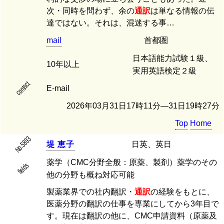
次・同時を問わず、余の
通訳
は単なる情報の伝
達ではない。それは、混迷する事…
mail
首都圏
日本語能力試験１級、
10年以上
実用英語検定２級
contact
E-mail
2026年03月31日17時11分―31日19時27分
Top
Home
No.5893
堤
恵
子
日英、英日
薬学（CMC分野全般：原薬、製剤）薬学のその
fields
他の分野も概ね対応可能
製薬業界での社内翻訳・
通訳
の経験をもとに、
医薬分野の翻訳の仕事を専業にしてから3年目で
す。現在は翻訳の他に、CMC申請資料（原薬及