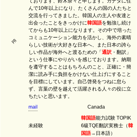
ております、鈴木奈々と申します。カナダに住
んで10年以上になり、たくさんの国の人たちと
交流を行ってきました。韓国人の主人や友達と
出会ったことをきっかけに
韓国語
を勉強し続け
てからも10年以上になります。その中で培った
コミュニケーション能力を活かし、海外の素晴
PR
らしい技術が大好きな日本へ、また日本の誇ら
しい作品が海外へと渡るための「
通訳
・翻訳」
という仕事にやりがいを感じております。納期
を遵守することはもちろんのこと、正確に・簡
潔に読み手に負担をかけない仕上げにすること
を目標にしています。自己啓発をつねに怠ら
ず、言葉の壁を越えて活躍される人々の役に立
ちたいと思います。
mail
Canada
韓国語
能力試験 TOPIK
未経験
6級TQE翻訳実務士（
韓
国語
→日本語）