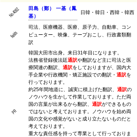
田
島
（
鄭
）
一
基
（
鳳
No.4082
日韓・韓日・西韓・韓西
基
）
司法、医療機器、医療、原子力、自動車、コン
fields
ピューター、映像、テープおこし、行政書類翻
訳
韓国大田市出身。来日31年目になります。
法務省登録後法廷
通訳
や翻訳など主に司法と医
療関連の翻訳、
通訳
をしておりますが、国内大
手企業や行政機関・矯正施設での翻訳・
通訳
を
行っております。
約25年間地道に、誠実に積上げた翻訳、
通訳
の
ノウハウを生かして作業しております。ただ両
国の言葉が出来るから翻訳、
通訳
ができるもの
PR
ではないと考えております。ノウハウを始め両
国の文化や感覚がないと成り立たないものだと
考えております。
重大な責任感を持って専業として行っておりま