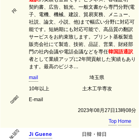
契約書、広告、観光、一般文書から専門分野(電
PR
子、電機、機械、建設、貿易実務、メニュー、
社説、論文、小説、他)まで幅広い分野に対応可
能です。短納期にも対応可能で、高品質の翻訳
サービスをお約束致します。プリント基板製造
販売会社にて製造、技術、品証、営業、財経部
門の社内会議や電話会議などを専任
韓国語
通訳
者として業績アップに2年間貢献した実績もあり
ます。最高のビジネ…
mail
埼玉県
10年以上
土木工学専攻
contact
E-mail
2023年08月27日13時08分
Top
Home
No.5870
J
i
G
u
e
n
e
日韓・韓日