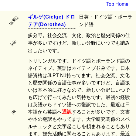
Top
Home
ギ
ル
ゲ
(
G
i
e
l
g
e
)
ド
ロ
日英・ドイツ語・ポーラ
No.5813
テ
ア
(
D
o
r
o
t
h
e
a
)
ンド語
多分野。社会交流、文化、政治と歴史関係の仕
fields
事が多いですけど、新しい分野にいつでも踏み
出したいです。
トリリンガルです。ドイツ語とポーランド語の
ネイティブ。英語はネイティブ並みです。日本
語資格はJLPT N1持ってます。社会交流、文化
と歴史関係の言語仕事が多いですけど、言語扱
いは基本的に好きなので、新しい分野にいつで
も広げて行ってみたい気持ちです。最初の経験
は英語からドイツ語への翻訳でした。最近は日
PR
本語から英語へ
通訳
することが多いです。文書
や本の翻訳もやってます。大学研究関係のスペ
ルチェックと文字起こしを頼まれることもあり
ます。観光活動に関わることもあります。最近