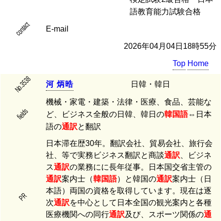
語教育能力試験合格
contact
E-mail
2026年04月04日18時55分
Top
Home
No.3538
河
炳
晧
日韓・韓日
機械・家電・建築・法律・医療、食品、芸能な
fields
ど、ビジネス全般の日韓、韓日の
韓国語
⇔日本
語の
通訳
と翻訳
日本滞在歴30年。翻訳会社、貿易会社、旅行会
社、等で実務ビジネス翻訳と商談
通訳
、ビジネ
ス
通訳
の業務にに長年従事。日本国交省主管の
通訳
案内士（
韓国語
）と韓国の
通訳
案内士（日
本語）両国の資格を取得しています。現在は逐
PR
次
通訳
を中心として日本全国の観光案内と各種
医療機関への同行
通訳
及び、スポーツ関係の
通