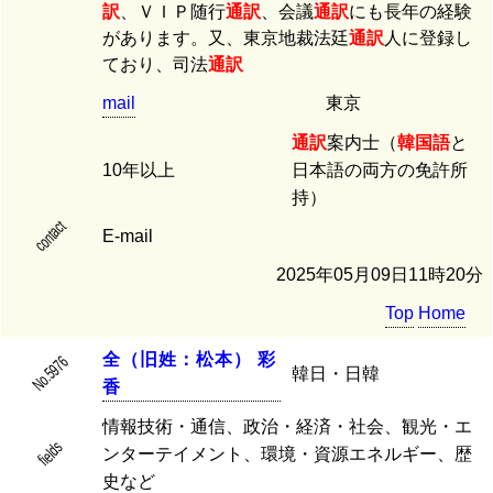
訳
、ＶＩＰ随行
通訳
、会議
通訳
にも長年の経験
があります。又、東京地裁法廷
通訳
人に登録し
ており、司法
通訳
mail
東京
通訳
案内士（
韓国語
と
10年以上
日本語の両方の免許所
持）
contact
E-mail
2025年05月09日11時20分
Top
Home
全
（
旧
姓
：
松
本
）
彩
No.5976
韓日・日韓
香
情報技術・通信、政治・経済・社会、観光・エ
fields
ンターテイメント、環境・資源エネルギー、歴
史など