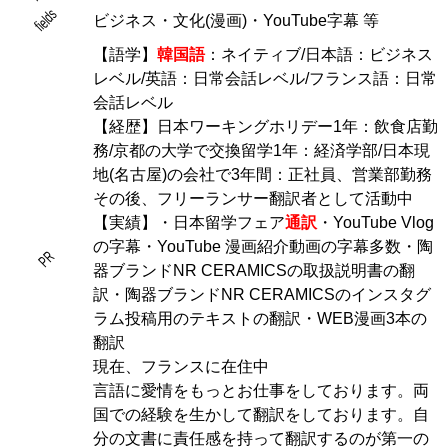
fields
ビジネス・文化(漫画)・YouTube字幕 等
【語学】
韓国語
：ネイティブ/日本語：ビジネス
レベル/英語：日常会話レベル/フランス語：日常
会話レベル
【経歴】日本ワーキングホリデー1年：飲食店勤
務/京都の大学で交換留学1年：経済学部/日本現
地(名古屋)の会社で3年間：正社員、営業部勤務
その後、フリーランサー翻訳者として活動中
【実績】・日本留学フェア
通訳
・YouTube Vlog
の字幕・YouTube 漫画紹介動画の字幕多数・陶
PR
器ブランドNR CERAMICSの取扱説明書の翻
訳・陶器ブランドNR CERAMICSのインスタグ
ラム投稿用のテキストの翻訳・WEB漫画3本の
翻訳
現在、フランスに在住中
言語に愛情をもっとお仕事をしております。両
国での経験を生かして翻訳をしております。自
分の文書に責任感を持って翻訳するのが第一の