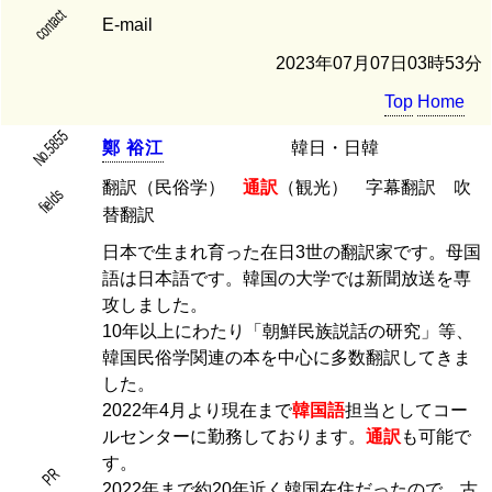
contact
E-mail
2023年07月07日03時53分
Top
Home
No.5855
鄭
裕
江
韓日・日韓
翻訳（民俗学）
通訳
（観光） 字幕翻訳 吹
fields
替翻訳
日本で生まれ育った在日3世の翻訳家です。母国
語は日本語です。韓国の大学では新聞放送を専
攻しました。
10年以上にわたり「朝鮮民族説話の研究」等、
韓国民俗学関連の本を中心に多数翻訳してきま
した。
2022年4月より現在まで
韓国語
担当としてコー
ルセンターに勤務しております。
通訳
も可能で
す。
PR
2022年まで約20年近く韓国在住だったので、古