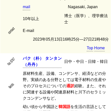
mail
Nagasaki, Japan
博士（医学）、理学療法
10年以上
士
contact
E-mail
2023年05月13日16時25分―27日21時48分
Top
Home
パ
ク
（
朴
）
タ
ン
タ
ン
No.5787
日中・中日・日韓・韓日
（
丹
丹
）
原材料生産、設備、コンデンサ、経済などの分
野。実績のある分野としては電子材料の生産や
fields
そのプロセスについての
通訳
経験。また、それ
に関連する設備や関連原材料と川下のセラミッ
クコンデンサなど。
幼い頃から中国語と
韓国語
を生活の言語として