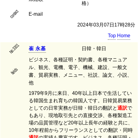
格）
contact
E-mail
2024年03月07日17時28分
Top
Home
No.3301
崔
永
基
日韓・韓日
ビジネス、各種証明・契約書、各種マニュア
ル、観光、電機、電子、機械、建設、一般文
fields
書、貿易実務、メニュー、社説、論文、小説、
他
1979年9月に来日、40年以上日本で生活してい
る韓国生まれ育ちの韓国人です。日韓貿易業務
としての日常実務が日韓・韓日の翻訳と
通訳
で
もあり、現地取引先との直接交渉、各種製造工
場の品質管理など20年以上長年の経験と共に、
10年程前からフリーランスとしての翻訳・同時
通訳
の実績も豊富です。ビジネス、各種証明・