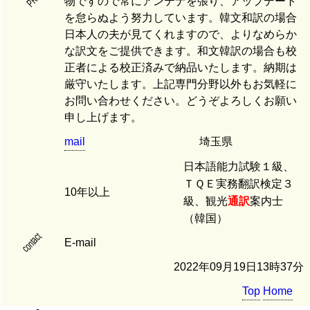
PR
物ですので常にアンテナを張り、アップデート
を怠らぬよう努力しています。韓文和訳の場合
日本人の夫が見てくれますので、よりなめらか
な訳文をご提供できます。和文韓訳の場合も校
正者による校正済みで納品いたします。納期は
厳守いたします。上記専門分野以外もお気軽に
お問い合わせください。どうぞよろしくお願い
申し上げます。
mail
埼玉県
日本語能力試験１級、
ＴＱＥ実務翻訳検定３
10年以上
級、観光
通訳
案内士
（韓国）
contact
E-mail
2022年09月19日13時37分
Top
Home