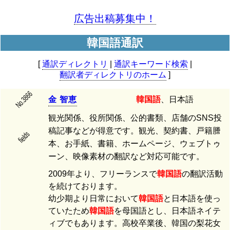
広告出稿募集中！
韓国語通訳
[
通訳ディレクトリ
|
通訳キーワード検索
|
翻訳者ディレクトリのホーム
]
No.3866
金
智
恵
韓国語
、日本語
観光関係、役所関係、公的書類、店舗のSNS投
稿記事などが得意です。観光、契約書、戸籍謄
fields
本、お手紙、書籍、ホームページ、ウェブトゥ
ーン、映像素材の翻訳など対応可能です。
2009年より、フリーランスで
韓国語
の翻訳活動
を続けております。
幼少期より日常において
韓国語
と日本語を使っ
ていたため
韓国語
を母国語とし、日本語ネイテ
ィブでもあります。高校卒業後、韓国の梨花女