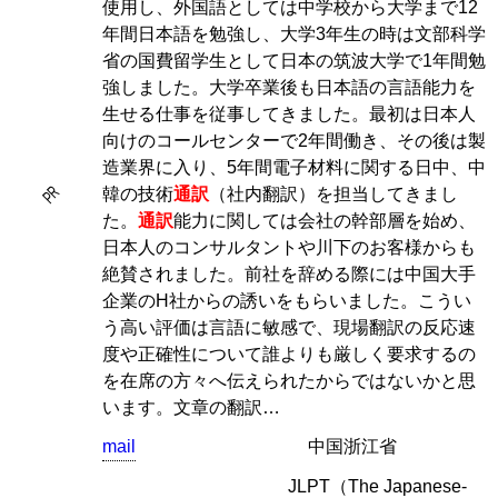
使用し、外国語としては中学校から大学まで12
年間日本語を勉強し、大学3年生の時は文部科学
省の国費留学生として日本の筑波大学で1年間勉
強しました。大学卒業後も日本語の言語能力を
生せる仕事を従事してきました。最初は日本人
向けのコールセンターで2年間働き、その後は製
造業界に入り、5年間電子材料に関する日中、中
PR
韓の技術
通訳
（社内翻訳）を担当してきまし
た。
通訳
能力に関しては会社の幹部層を始め、
日本人のコンサルタントや川下のお客様からも
絶賛されました。前社を辞める際には中国大手
企業のH社からの誘いをもらいました。こうい
う高い評価は言語に敏感で、現場翻訳の反応速
度や正確性について誰よりも厳しく要求するの
を在席の方々へ伝えられたからではないかと思
います。文章の翻訳…
mail
中国浙江省
JLPT（The Japanese-