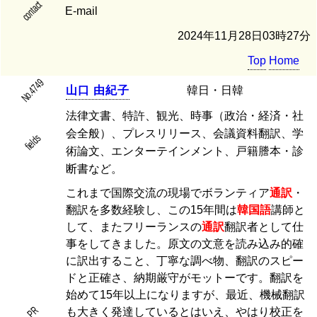
contact
E-mail
2024年11月28日03時27分
Top
Home
No.4749
山
口
由
紀
子
韓日・日韓
法律文書、特許、観光、時事（政治・経済・社
会全般）、プレスリリース、会議資料翻訳、学
fields
術論文、エンターテインメント、戸籍謄本・診
断書など。
これまで国際交流の現場でボランティア
通訳
・
翻訳を多数経験し、この15年間は
韓国語
講師と
して、またフリーランスの
通訳
翻訳者として仕
事をしてきました。原文の文意を読み込み的確
に訳出すること、丁寧な調べ物、翻訳のスピー
ドと正確さ、納期厳守がモットーです。翻訳を
始めて15年以上になりますが、最近、機械翻訳
PR
も大きく発達しているとはいえ、やはり校正を