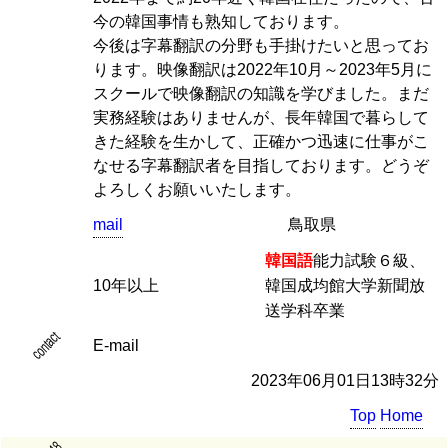
今の韓国事情も熟知しております。
今後は字幕翻訳の分野も手掛けたいと思ってお
ります。映像翻訳は2022年10月～2023年5月に
スクールで映像翻訳の知識を学びました。まだ
実務経験はありませんが、長年韓国で暮らして
きた経験を生かして、正確かつ迅速に仕事がこ
なせる字幕翻訳者を目指しております。どうぞ
よろしくお願いいたします。
mail
鳥取県
韓国語
能力試験６級、
10年以上
韓国成均館大学新聞放
送学科卒業
contact
E-mail
2023年06月01日13時32分
Top
Home