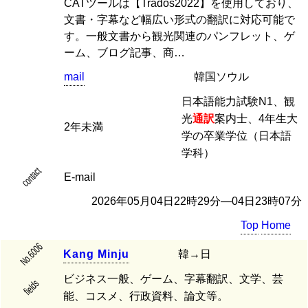
CATツールは【Trados2022】を使用しており、
文書・字幕など幅広い形式の翻訳に対応可能で
す。一般文書から観光関連のパンフレット、ゲ
ーム、ブログ記事、商…
mail
韓国ソウル
日本語能力試験N1、観
光
通訳
案内士、4年生大
2年未満
学の卒業学位（日本語
学科）
contact
E-mail
2026年05月04日22時29分―04日23時07分
Top
Home
No.6006
K
a
n
g
M
i
n
j
u
韓→日
ビジネス一般、ゲーム、字幕翻訳、文学、芸
fields
能、コスメ、行政資料、論文等。