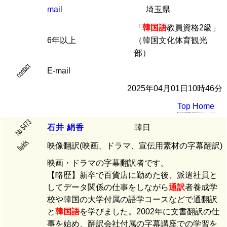
mail
埼玉県
「
韓国語
教員資格2級」
6年以上
（韓国文化体育観光
部）
contact
E-mail
2025年04月01日10時46分
Top
Home
No.5473
石
井
絹
香
韓日
fields
映像翻訳(映画、ドラマ、宣伝用素材の字幕翻訳)
映画・ドラマの字幕翻訳者です。
【略歴】新卒で百貨店に勤めた後、派遣社員と
してデータ関係の仕事をしながら
通訳
者養成学
校や韓国の大学付属の語学コースなどで通翻訳
と
韓国語
を学びました。2002年に文書翻訳の仕
事を始め、翻訳会社付属の字幕講座での学習を