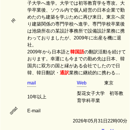
子大学へ進学。大学では初等教育学を専攻。大
学卒業後、ソウル内で個人経営の日本企業で勤
めたのち建築を学ぶために再び来日。東京へ戻
PR
り建築関係の専門学校へ進学。専門学校卒業後
は池袋所在の某設計事務所で設備設計業務に携
わっておりましたが、2009年に出産を機に退
社。
2009年から日本語と
韓国語
の翻訳活動を続けて
おります。幸運にも今までの勤め先は日本、韓
国共に双方の国と縁がある会社でしたので日
韓、韓日翻訳・
通訳
業務に継続的に携わる…
mail
Web
東京
梨花女子大学 初等教
10年以上
育学科卒業
contact
E-mail
2026年05月31日22時00分