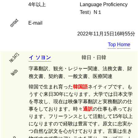
4年以上
Language Proficiency
Test）N１
contact
E-mail
2022年11月15日16時55分
Top
Home
No.3471
イ
ソ
ヨ
ン
韓日・日韓
字幕翻訳、観光・レジャー関連、法務文書、財
fields
務文書、契約書、一般文書、医療関連
韓国で生まれ育った
韓国語
ネイティブです。も
うすぐ来日30年になります。大学では日本文学
を専攻し、現在は映像字幕翻訳と実務翻訳の仕
事をしております。時々
通訳
の仕事も承ってお
ります。フリーランスとして活動して15年以上
になりますので経験は豊富です。原文に忠実か
つ自然な訳文を心がけております。言葉は生き