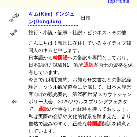
Top
Home
キ
ム
(
K
i
m
)
ド
ン
ジ
ュ
No.5825
日韓
ン
(
D
o
n
g
J
u
n
)
fields
旅行・小説・記事・社説・ビジネス・その他
こんにちは！韓国に在住しているネイティブ韓
国人のキムと申します。
日本語から
韓国語
への翻訳を専門としており、
日本語能力試験N1、観光
通訳
案内士の資格を保
有しています。
今までは利用規約、お知らせ文書などの翻訳経
験と、ソウル観光協会に所属して、日本人観光
客向けの観光案内、第25回世界スカウトジャン
PR
ボリー大会、2025ソウルスプリングフェスタ
で、
通訳
の仕事をした経験も持っております。
私は実際の会話や文化的背景を踏まえた、より
自然で読みやすく、正確な
韓国語
翻訳を得意と
しています。