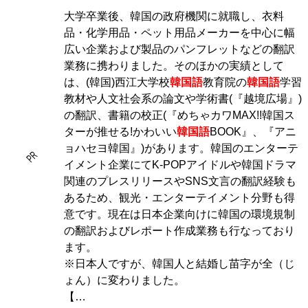
大学卒業後、韓国の政府機関に就職し、衣料
品・化学用品・ペット用品メーカーを中心に幅
広い企業および製品のパンフレットなどの翻訳
業務に携わりました。そのほかの実績として
は、(韓国)西江大学校
韓国語
教育院の
韓国語
学習
教材や人文社会系の論文や学術書(『越境広場』)
の翻訳、書籍の校正(『めちゃカワMAX!!韓国ス
ターが推せる!かわいい
韓国語
BOOK』、『アニ
ョハセヨ韓国』)があります。韓国のエンターテ
PR
イメント企業にてK-POPアイドルや韓国ドラマ
関連のプレスリリースやSNS文言の翻訳経験も
あるため、観光・エンターテイメント分野も得
意です。現在は日本企業向けに韓国の環境規制
の翻訳およびレポート作成業務も行なっており
ます。
※日本人ですが、韓国人と結婚し苗字が全（じ
ょん）に変わりました。
【…