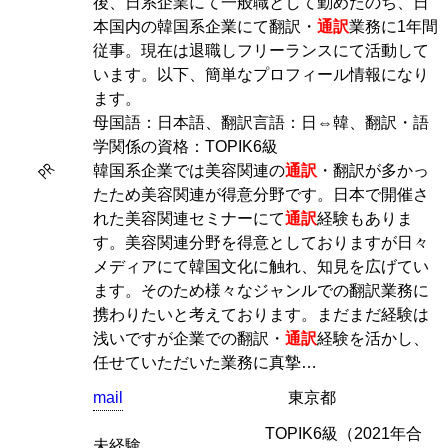
後、日系企業にて一般職として勤めたのち、日
本国内の韓国系企業にて翻訳・
通訳
業務に1年間
従事。現在は退職しフリーランスにて活動して
います。以下、簡単なプロフィール情報になり
ます。
母国語：日本語、翻訳言語：日⇔韓、翻訳・語
学関係の資格：TOPIK6級
PR
韓国系企業では美容関連の
通訳
・翻訳が多かっ
たため美容関連が得意分野です。日本で開催さ
れた美容関連セミナーにて
通訳
経験もありま
す。美容関連分野を得意としておりますが日々
メディアにて韓国文化に触れ、知見を広げてい
ます。そのため様々なジャンルでの翻訳業務に
携わりたいと考えております。まだまだ経験は
浅いですが企業での翻訳・
通訳
経験を活かし、
任せていただいた業務に真摯…
mail
東京都
TOPIK6級（2021年合
未経験