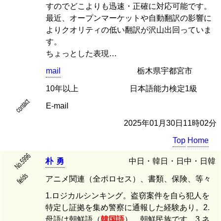
すのでどこよりも迅速・正確に対応可能です。
最近、オープンマーケットや自動翻訳の影響に
よりクオリティの低い翻訳が沢山出回っていま
す。
ちょっとした表現…
mail
栃木県宇都宮市
10年以上
日本語能力検定1級
contact
E-mail
2025年01月30日11時02分
Top
Home
No.5996
朴
勇
中日・韓日・日中・日韓
fields
アニメ関連（全ポロセス）、書類、保険、等々
1.ロジカルシンキング。盗窃案件を自ら犯人を
特定し証拠を集め警察に通報した経験あり。2.
母語は朝鮮語（
韓国語
）。朝鮮民族です。3.ネ