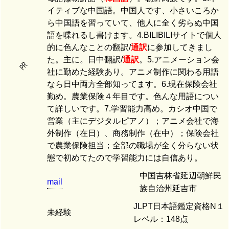
イティブな中国語。中国人です、小さいころか
ら中国語を習っていて、他人に全く劣らぬ中国
語を喋れるし書けます。4.BILIBILIサイトで個人
的に色んなことの翻訳/
通訳
に参加してきまし
た。主に。日中翻訳/
通訳
。5.アニメーション会
PR
社に勤めた経験あり。アニメ制作に関わる用語
なら日中両方全部知ってます。6.現在保険会社
勤め。農業保険４年目です。色んな用語につい
て詳しいです。7.学習能力高め。カシオ中国で
営業（主にデジタルピアノ）；アニメ会社で海
外制作（在日）、商務制作（在中）；保険会社
で農業保険担当；全部の職場が全く分らない状
態で初めてたので学習能力には自信あり。
中国吉林省延辺朝鮮民
mail
族自治州延吉市
JLPT日本語鑑定資格N１
未経験
レベル：148点