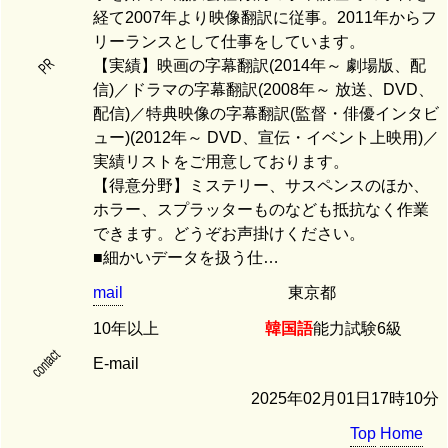
経て2007年より映像翻訳に従事。2011年からフ
リーランスとして仕事をしています。
PR
【実績】映画の字幕翻訳(2014年～ 劇場版、配
信)／ドラマの字幕翻訳(2008年～ 放送、DVD、
配信)／特典映像の字幕翻訳(監督・俳優インタビ
ュー)(2012年～ DVD、宣伝・イベント上映用)／
実績リストをご用意しております。
【得意分野】ミステリー、サスペンスのほか、
ホラー、スプラッターものなども抵抗なく作業
できます。どうぞお声掛けください。
■細かいデータを扱う仕…
mail
東京都
10年以上
韓国語
能力試験6級
contact
E-mail
2025年02月01日17時10分
Top
Home