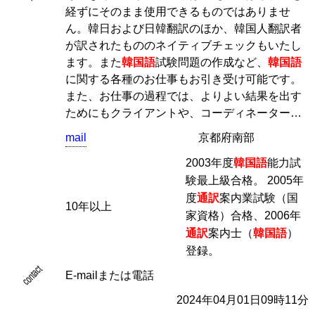
経ずにそのまま使用できるものではありませ
ん。韓日および日韓翻訳のほか、韓国人翻訳者
が訳されたもののネイティブチェックもいたし
ます。また
韓国語
試験問題の作成など、
韓国語
に関する各種のお仕事もお引き受け可能です。
また、お仕事の過程では、よりよい結果を出す
ためにもクライアントや、コーディネーター…
mail
京都府南部
2003年度
韓国語
能力試
験最上級合格。 2005年
度
通訳
案内業試験（国
10年以上
家資格）合格、2006年
通訳
案内士（
韓国語
）
登録。
contact
E-mailまたは電話
2024年04月01日09時11分