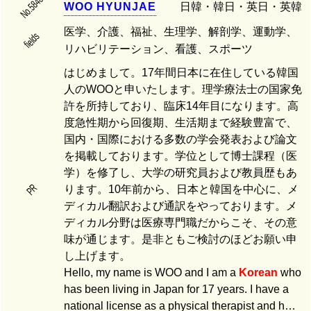
No.5848
W
O
O
H
Y
U
N
J
A
E
日韓・韓日・英日・英韓
医学、介護、福祉、生理学、解剖学、運動学、
fields
リハビリテーション、看護、スポーツ
はじめまして。17年間日本に在住している韓国
人のWOOと申いたします。理学療法士の国家免
許を所持しており、臨床14年目になります。高
度急性期から回復期、生活期まで経験豊富で、
国内・国際における多数の学会発表および論文
を掲載しております。学位として博士課程（医
学）を修了し、大学の研究員および教員歴もあ
PR
ります。10年前から、日本と韓国を中心に、メ
ディカル翻訳および通訳をやっております。メ
ディカル分野は医療専門職だからこそ、その意
味が通じます。是非ともご検討のほどお願い申
し上げます。
Hello, my name is WOO and I am a
Korean
who
has been living in Japan for 17 years. I have a
national license as a physical therapist and h…