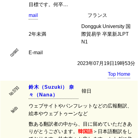
目標です。何卒…
mail
フランス
Dongguk University 国
2年未満
際貿易学 卒業新JLPT
N1
contact
E-mail
2023年07月19日19時53分
Top
Home
鈴
木
（
S
u
z
u
k
i
）
奈
No.5793
韓日
々
（
N
a
n
a
）
ウェブサイトやパンフレットなどの広報翻訳、
fields
絵本やウェブトゥーンなど
数ある翻訳者の中から、目に留めていただきあ
りがとうございます。
韓国語
＞日本語翻訳をし