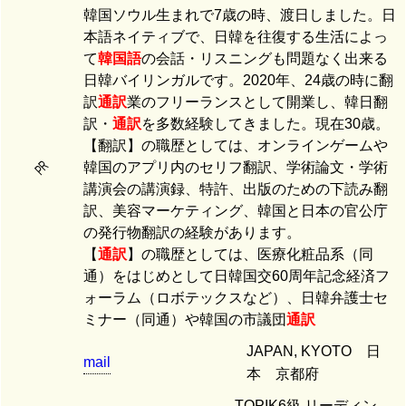
韓国ソウル生まれで7歳の時、渡日しました。日
本語ネイティブで、日韓を往復する生活によっ
て
韓国語
の会話・リスニングも問題なく出来る
日韓バイリンガルです。2020年、24歳の時に翻
訳
通訳
業のフリーランスとして開業し、韓日翻
訳・
通訳
を多数経験してきました。現在30歳。
【翻訳】の職歴としては、オンラインゲームや
PR
韓国のアプリ内のセリフ翻訳、学術論文・学術
講演会の講演録、特許、出版のための下読み翻
訳、美容マーケティング、韓国と日本の官公庁
の発行物翻訳の経験があります。
【
通訳
】の職歴としては、医療化粧品系（同
通）をはじめとして日韓国交60周年記念経済フ
ォーラム（ロボテックスなど）、日韓弁護士セ
ミナー（同通）や韓国の市議団
通訳
JAPAN, KYOTO 日
mail
本 京都府
TOPIK6級 リーディン