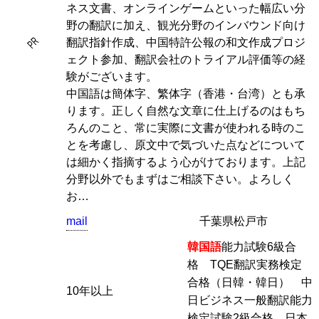
ネス文書、オンラインゲームといった幅広い分
野の翻訳に加え、観光分野のインバウンド向け
PR
翻訳指針作成、中国特許公報の和文作成プロジ
ェクト参加、翻訳会社のトライアル評価等の経
験がございます。
中国語は簡体字、繁体字（香港・台湾）とも承
ります。正しく自然な文章に仕上げるのはもち
ろんのこと、常に実際に文書が使われる時のこ
とを考慮し、原文中で気づいた点などについて
は細かく指摘するよう心がけております。上記
分野以外でもまずはご相談下さい。よろしく
お…
mail
千葉県松戸市
韓国語
能力試験6級合
格 TQE翻訳実務検定
合格（日韓・韓日） 中
10年以上
日ビジネス一般翻訳能力
検定試験2級合格 日本