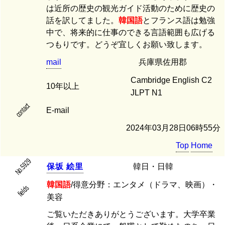
は近所の歴史の観光ガイド活動のために歴史の
話を訳してました。
韓国語
とフランス語は勉強
中で、将来的に仕事のできる言語範囲も広げる
つもりです。どうぞ宜しくお願い致します。
mail
兵庫県佐用郡
Cambridge English C2
10年以上
JLPT N1
contact
E-mail
2024年03月28日06時55分
Top
Home
No.5929
保
坂
絵
里
韓日・日韓
韓国語
/得意分野：エンタメ（ドラマ、映画）・
fields
美容
ご覧いただきありがとうございます。大学卒業