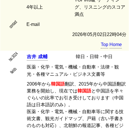
4年以上
グ、リスニングのスコア
満点
contact
E-mail
2026年05月02日22時04分
Top
Home
No.3024
吉
井
成
輔
韓日・日韓・中日
医薬・化学・電気・機械・自動車・法律・観
fields
光・各種マニュアル・ビジネス文書等
2006年から
韓国語
翻訳、2015年から中国語翻訳
業務を開始し、現在では
韓国語
と中国語を半々
ぐらいの比率でお引き受けしております（中国
語は日本語訳のみ）。
医薬・化学・電気・機械・自動車等に関する技
術文書、観光ガイドマップ、戸籍（古い手書き
のものも対応）、北朝鮮の報道記事、各種ビジ